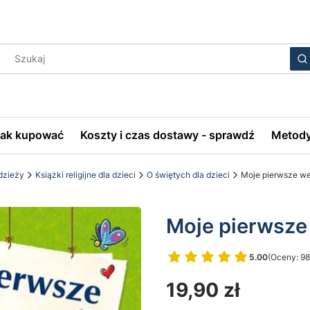
Wyczyś
S
Jak kupować
Koszty i czas dostawy - sprawdź
Metody
odzieży
Książki religijne dla dzieci
O świętych dla dzieci
Moje pierwsze wer
Moje pierwsze 
5.00
(Oceny: 98
Przejdź do 
Cena
19,90 zł