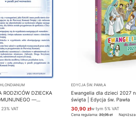
HLONDIANUM
EDYCJA ŚW. PAWŁA
A RODZICÓW DZIECKA
Ewangelia dla dzieci 2027 na
OMUNIJNEGO —
święta | Edycja św. Pawła
 Hlondianum - druk
 %s VAT
30,90 zł
w tym %s VAT
m
23%
VAT
w tym
5%
VAT
Cena promocyjna brutto
aczka 50 szt.
Cena regularna:
39,95 zł
Najniższa
Do koszyka
Do koszyka