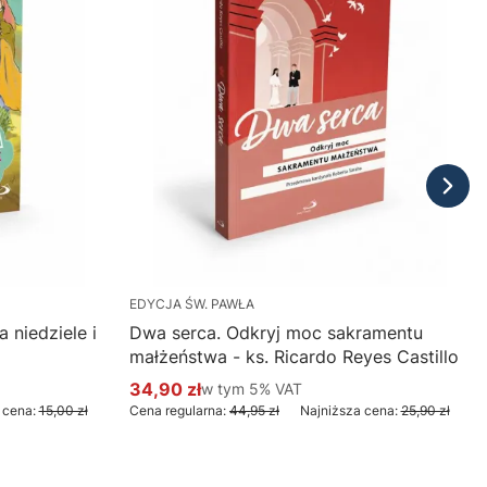
EDYCJA ŚW. PAWŁA
 niedziele i
Dwa serca. Odkryj moc sakramentu
małżeństwa - ks. Ricardo Reyes Castillo
34,90 zł
w tym %s VAT
w tym
5%
VAT
Cena promocyjna brutto
 cena:
15,00 zł
Cena regularna:
44,95 zł
Najniższa cena:
25,90 zł
Do koszyka