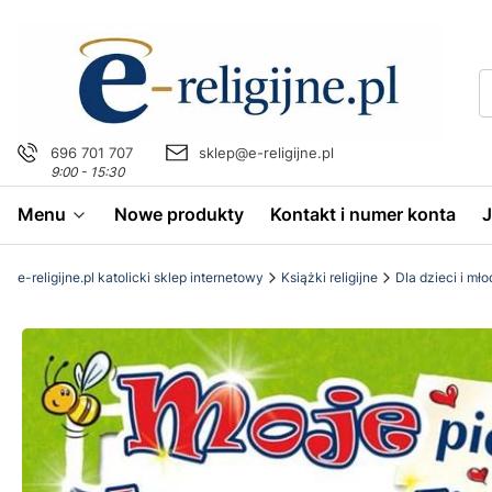
696 701 707
sklep@e-religijne.pl
9:00 - 15:30
Menu
Nowe produkty
Kontakt i numer konta
e-religijne.pl katolicki sklep internetowy
Książki religijne
Dla dzieci i mł