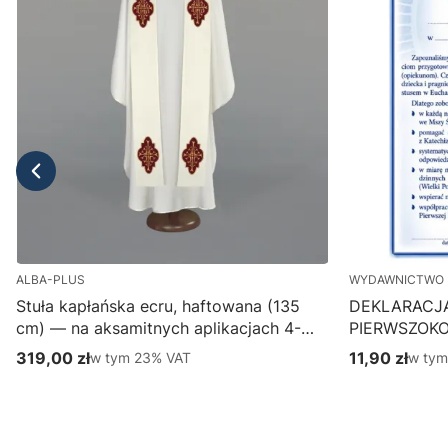
ALBA-PLUS
WYDAWNICTWO 
Stuła kapłańska ecru, haftowana (135
DEKLARACJ
cm) — na aksamitnych aplikacjach 4-
PIERWSZOK
387-1
Wydawnictwo
319,00 zł
w tym %s VAT
11,90 zł
w tym
w tym
23%
VAT
w ty
Cena brutto
Cena brutto
parafialny, p
Do koszyka