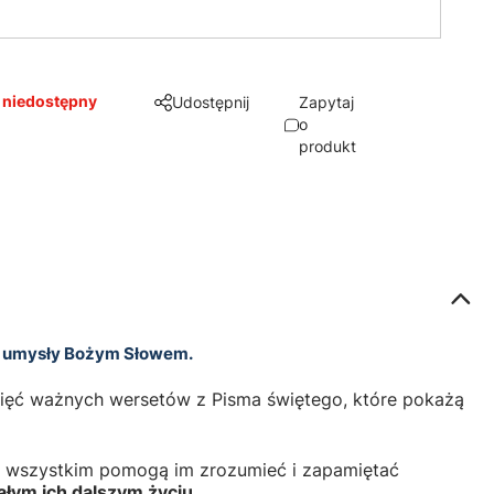
 niedostępny
Udostępnij
Zapytaj
o
produkt
ch umysły Bożym Słowem.
ięć ważnych wersetów z Pisma świętego, które pokażą
de wszystkim pomogą im zrozumieć i zapamiętać
ałym ich dalszym życiu.