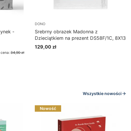
DONO
zynek -
Srebrny obrazek Madonna z
Dzieciątkiem na prezent DS58F/1C, 8X13
129,00 zł
Cena
 cena:
34,90 zł
Do koszyka
Wszystkie nowości
Nowość