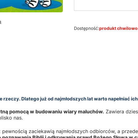
a
Dostępność:
produkt chwilowo
e rzeczy. Dlatego już od najmłodszych lat warto napełniać i
etną pomocą w budowaniu wiary maluchów.
Zawiera dzies
lisko nas.
i z pewnością zaciekawią najmłodszych odbiorców, a prze
o poznawania Biblii i odkrywania prawd Bożego Słowa w c