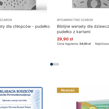
SZARON
WYDAWNICTWO SZARON
sety dla chłopców - pudełko
Biblijne wersety dla dziewc
pudełko z kartami
29,90 zł
Cena promocyjna
Cena regularna:
34,90 zł
Najniższa
Nowość