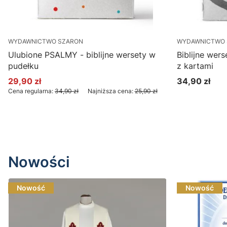
WYDAWNICTWO SZARON
WYDAWNICTWO 
Ulubione PSALMY - biblijne wersety w
Biblijne wer
pudełku
z kartami
29,90 zł
34,90 zł
Cena promocyjna
Cena
Cena regularna:
34,90 zł
Najniższa cena:
25,90 zł
Do koszyka
Nowości
Nowość
Nowość