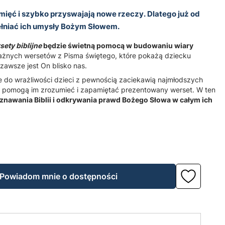
mięć i szybko przyswajają nowe rzeczy. Dlatego już od
ełniać ich umysły Bożym Słowem.
ety biblijne
będzie świetną pomocą w budowaniu wiary
ażnych wersetów z Pisma świętego, które pokażą dziecku
zawsze jest On blisko nas.
e do wrażliwości dzieci z pewnością zaciekawią najmłodszych
 pomogą im zrozumieć i zapamiętać prezentowany werset. W ten
oznawania Biblii i odkrywania prawd Bożego Słowa w całym ich
Powiadom mnie o dostępności