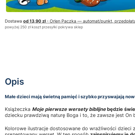
Dostawa
od 13,90 zł
- Orlen Paczka — automat/punkt, przedpłat
powyżej 250 zł koszt przesyłki pokrywa sklep
Opis
Małe dzieci mają świetną pamięć i szybko przyswajają now
Książeczka
Moje pierwsze wersety biblijne
będzie świ
dziecku prawdziwą naturę Boga i to, że zawsze jest On b
Kolorowe ilustracje dostosowane do wrażliwości dziec
prezentowany werset. W ten sposób
zainspirujemy je d