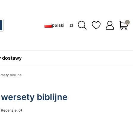
Produ
polski
zł
ć
zukaj
 dostawy
sety biblijne
wersety biblijne
 Recenzje: 0)
sekcji Opinie