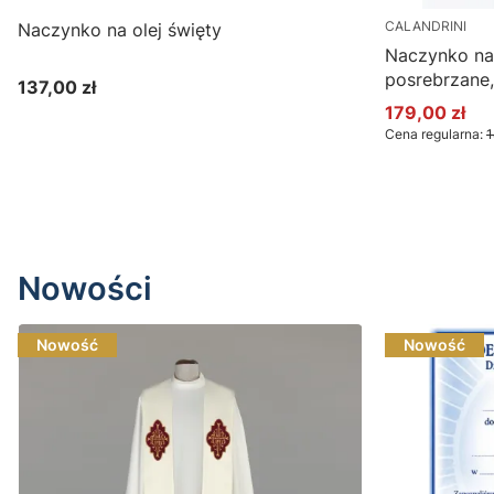
CALANDRINI
Naczynko na olej święty
Naczynko na 
posrebrzane
137,00 zł
Cena
179,00 zł
Cena promoc
Cena regularna:
1
Nowości
Nowość
Nowość