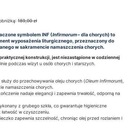
obniżką:
189,00 zł
znaczone symbolem
INF
(
Infirmorum
– dla chorych) to
ement wyposażenia liturgicznego, przeznaczony do
anego w sakramencie namaszczenia chorych.
raktycznej konstrukcji, jest niezastąpione w codziennej
nie podczas wizyt u osób chorych i starszych.
 służy do przechowywania oleju chorych (
Oleum Infirmorum
),
ie namaszczenia chorych.
ończenie nadaje elegancji i zapewnia trwałość, odporną na
ykonany z grubego szkła, co gwarantuje higieniczne
 łatwość w czyszczeniu.
ieczko zapewnia szczelność, chroniąc olej przed rozlaniem i