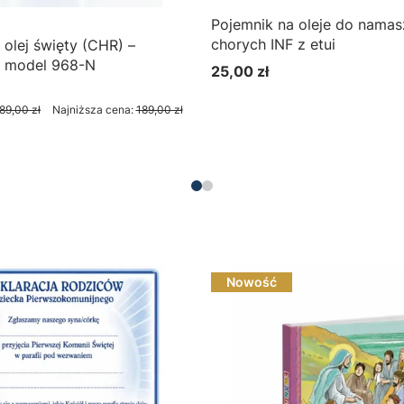
Pojemnik na oleje do namas
chorych INF z etui
olej święty (CHR) –
, model 968-N
25,00 zł
Cena
yjna
89,00 zł
Najniższa cena:
189,00 zł
Do koszyka
Nowość