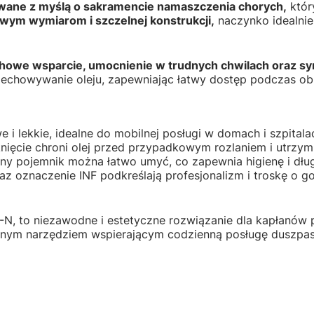
wane z myślą o sakramencie namaszczenia chorych,
któr
ym wymiarom i szczelnej konstrukcji,
naczynko idealni
howe wsparcie, umocnienie w trudnych chwilach oraz symb
echowywanie oleju, zapewniając łatwy dostęp podczas o
i lekkie, idealne do mobilnej posługi w domach i szpitala
ięcie chroni olej przed przypadkowym rozlaniem i utrzymu
ny pojemnik można łatwo umyć, co zapewnia higienę i dłu
az oznaczenie INF podkreślają profesjonalizm i troskę o
8-N, to niezawodne i estetyczne rozwiązanie dla kapłanów
dealnym narzędziem wspierającym codzienną posługę duszpas