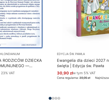
HLONDIANUM
EDYCJA ŚW. PAWŁA
A RODZICÓW DZIECKA
Ewangelia dla dzieci 2027 na
OMUNIJNEGO —
święta | Edycja św. Pawła
 Hlondianum - druk
 %s VAT
30,90 zł
w tym %s VAT
m
23%
VAT
w tym
5%
VAT
Cena promocyjna brutto
aczka 50 szt.
Cena regularna:
39,95 zł
Najniższa
Do koszyka
Do koszyka