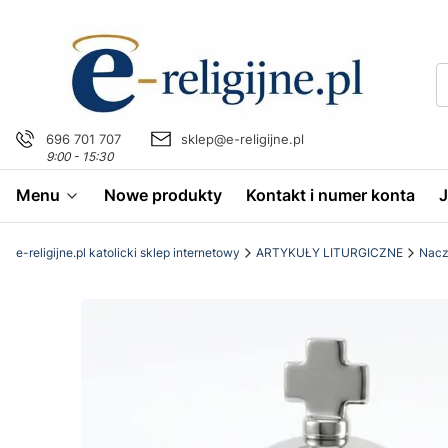
696 701 707
sklep@e-religijne.pl
9:00 - 15:30
Menu
Nowe produkty
Kontakt i numer konta
e-religijne.pl katolicki sklep internetowy
ARTYKUŁY LITURGICZNE
Naczy