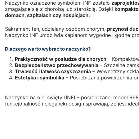
Naczynko oznaczone symbolem INF zostało
zaprojekto
zmagające się z chorobą lub starością. Dzięki
kompaktow
domach, szpitalach czy hospicjach.
Sakrament ten, udzielany osobom chorym,
przynosi duc
Naczynko INF umożliwia kapłanom wygodne i godne prz
Dlaczego warto wybrać to naczynko?
Praktyczność w posłudze dla chorych
– Kompaktowe 
Bezpieczeństwo przechowywania
– Szczelne zamkn
Trwałość i łatwość czyszczenia
– Wewnętrzny szkla
Estetyka i symbolika
– Posrebrzana powierzchnia or
Naczynko na olej święty (INF) – posrebrzane, model 96
funkcjonalność i elegancki design sprawiają, że jest i