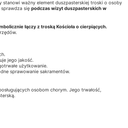
y stanowi ważny element duszpasterskiej troski o osoby
e sprawdza się
podczas wizyt duszpasterskich w
olicznie łączy z troską Kościoła o cierpiących.
brzędów.
ch.
je jego jakość.
gotrwałe użytkowanie.
 godne sprawowanie sakramentów.
 posługujących osobom chorym. Jego trwałość,
terską.