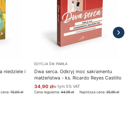
EDYCJA ŚW. PAWŁA
 niedziele i
Dwa serca. Odkryj moc sakramentu
małżeństwa - ks. Ricardo Reyes Castillo
34,90 zł
w tym %s VAT
w tym
5%
VAT
Cena promocyjna brutto
 cena:
15,00 zł
Cena regularna:
44,95 zł
Najniższa cena:
25,90 zł
Do koszyka