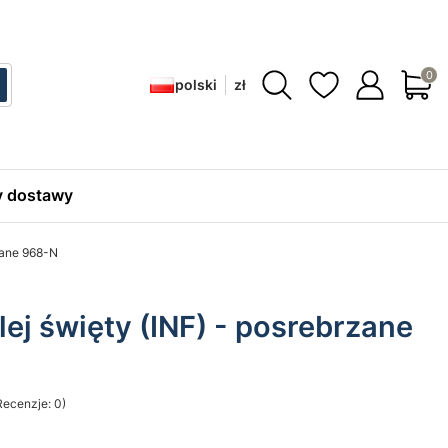
Produ
polski
zł
ć
zukaj
 dostawy
zane 968-N
ej święty (INF) - posrebrzane
Recenzje: 0)
sekcji Opinie