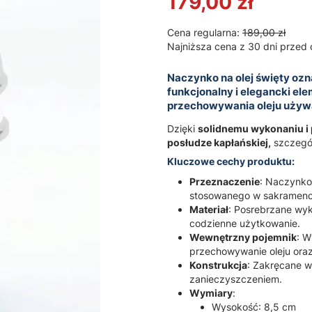
179,00 zł
Cena regularna:
189,00 zł
Najniższa cena z 30 dni przed 
Naczynko na olej święty o
funkcjonalny i elegancki el
przechowywania oleju używ
Dzięki
solidnemu wykonaniu i p
posłudze kapłańskiej,
szczegól
Kluczowe cechy produktu:
Przeznaczenie
: Naczynko
stosowanego w sakramenc
Materiał
: Posrebrzane wyk
codzienne użytkowanie.
Wewnętrzny pojemnik
: W
przechowywanie oleju oraz
Konstrukcja
: Zakręcane w
zanieczyszczeniem.
Wymiary
:
Wysokość: 8,5 cm