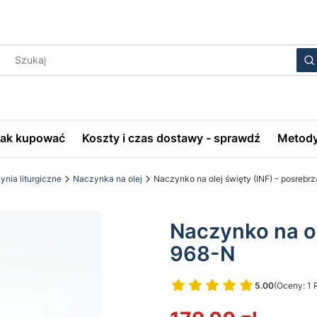
Wyczyś
S
Jak kupować
Koszty i czas dostawy - sprawdź
Metody
nia liturgiczne
Naczynka na olej
Naczynko na olej święty (INF) - posrebr
Naczynko na ol
968-N
5.00
(Oceny: 1 
Przejdź do 