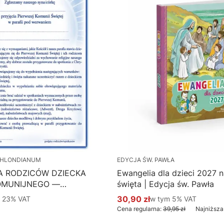
HLONDIANUM
EDYCJA ŚW. PAWŁA
A RODZICÓW DZIECKA
Ewangelia dla dzieci 2027 na
OMUNIJNEGO —
święta | Edycja św. Pawła
 Hlondianum - druk
 %s VAT
30,90 zł
w tym %s VAT
m
23%
VAT
w tym
5%
VAT
Cena promocyjna brutto
aczka 50 szt.
Cena regularna:
39,95 zł
Najniższa
Do koszyka