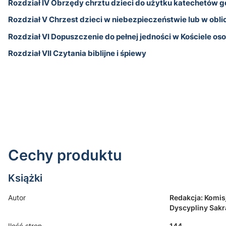
Rozdział IV Obrzędy chrztu dzieci do użytku katechetów g
Rozdział V Chrzest dzieci w niebezpieczeństwie lub w obli
Rozdział VI Dopuszczenie do pełnej jedności w Kościele os
Rozdział VII Czytania biblijne i śpiewy
Cechy produktu
Książki
Autor
Redakcja: Komisj
Dyscypliny Sak
Ilość stron
144