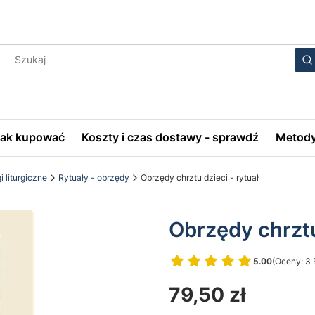
Wyczyś
S
Jak kupować
Koszty i czas dostawy - sprawdź
Metody
i liturgiczne
Rytuały - obrzędy
Obrzędy chrztu dzieci - rytuał
Obrzędy chrztu
5.00
(Oceny: 3 
Przejdź do 
Cena
79,50 zł