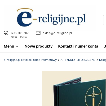
696 701 707
sklep@e-religijne.pl
9:00 - 15:30
Menu
Nowe produkty
Kontakt i numer konta
e-religijne.pl katolicki sklep internetowy
ARTYKUŁY LITURGICZNE
Księg