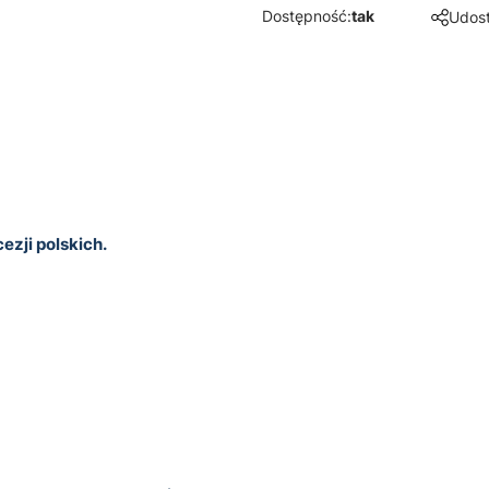
Dostępność:
tak
Udost
zji polskich.