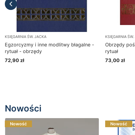
KSIĘGARNIA ŚW. JACKA
KSIĘGARNIA ŚW.
Egzorcyzmy i inne modlitwy błagalne -
Obrzędy pośw
rytuał - obrzędy
rytuał
72,90 zł
73,00 zł
Cena
Cena
Do koszyka
Nowości
Nowość
Nowość