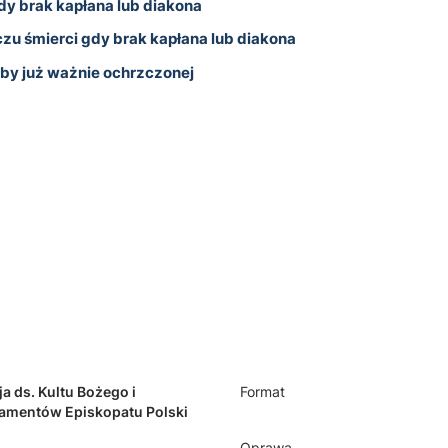
dy brak kapłana lub diakona
czu śmierci gdy brak kapłana lub diakona
oby już ważnie ochrzczonej
a ds. Kultu Bożego i
Format
ramentów Episkopatu Polski
Oprawa