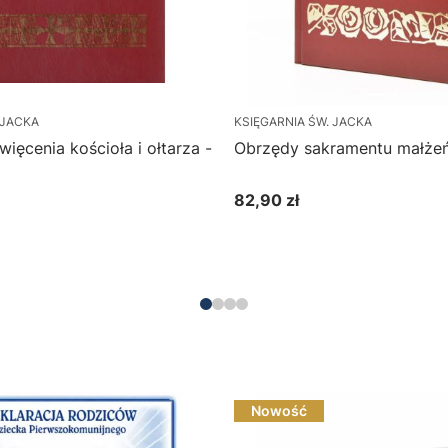
 JACKA
KSIĘGARNIA ŚW. JACKA
ięcenia kościoła i ołtarza -
Obrzędy sakramentu małżeń
82,90 zł
Cena
Do koszyka
Nowość