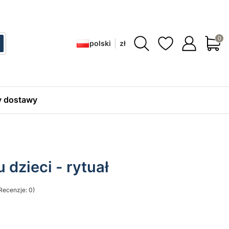
Produ
polski
zł
ć
zukaj
 dostawy
 dzieci - rytuał
Recenzje: 0)
sekcji Opinie