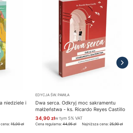
EDYCJA ŚW. PAWŁA
 niedziele i
Dwa serca. Odkryj moc sakramentu
małżeństwa - ks. Ricardo Reyes Castillo
34,90 zł
w tym %s VAT
w tym
5%
VAT
Cena promocyjna brutto
 cena:
15,00 zł
Cena regularna:
44,95 zł
Najniższa cena:
25,90 zł