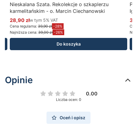
Nieskalana Szata. Rekolekcje o szkaplerzu
Po
karmelitańskim - o. Marcin Ciechanowski
Ig
28,90 zł
w tym %s VAT
34
w tym
5%
VAT
Cena promocyjna brutto
Ce
Cena regularna:
39,90 zł
-28%
Cena
Najniższa cena:
39,00 zł
-26%
Najn
Do koszyka
Opinie
0.00
Liczba ocen: 0
Oceń i opisz