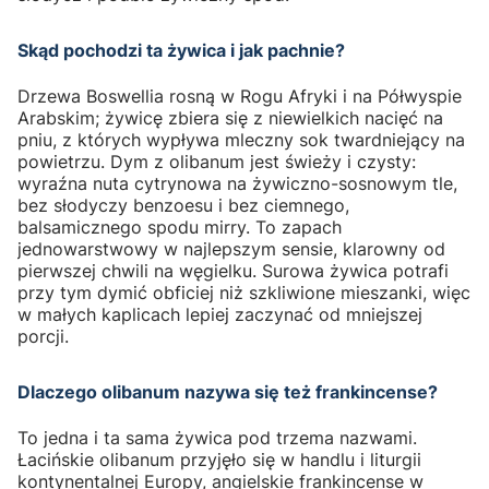
Skąd pochodzi ta żywica i jak pachnie?
Drzewa Boswellia rosną w Rogu Afryki i na Półwyspie
Arabskim; żywicę zbiera się z niewielkich nacięć na
pniu, z których wypływa mleczny sok twardniejący na
powietrzu. Dym z olibanum jest świeży i czysty:
wyraźna nuta cytrynowa na żywiczno-sosnowym tle,
bez słodyczy benzoesu i bez ciemnego,
balsamicznego spodu mirry. To zapach
jednowarstwowy w najlepszym sensie, klarowny od
pierwszej chwili na węgielku. Surowa żywica potrafi
przy tym dymić obficiej niż szkliwione mieszanki, więc
w małych kaplicach lepiej zaczynać od mniejszej
porcji.
Dlaczego olibanum nazywa się też frankincense?
To jedna i ta sama żywica pod trzema nazwami.
Łacińskie olibanum przyjęło się w handlu i liturgii
kontynentalnej Europy, angielskie frankincense w