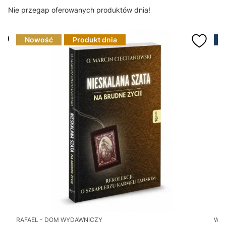
Nie przegap oferowanych produktów dnia!
Nowość
Produkt dnia
RAFAEL - DOM WYDAWNICZY
WY