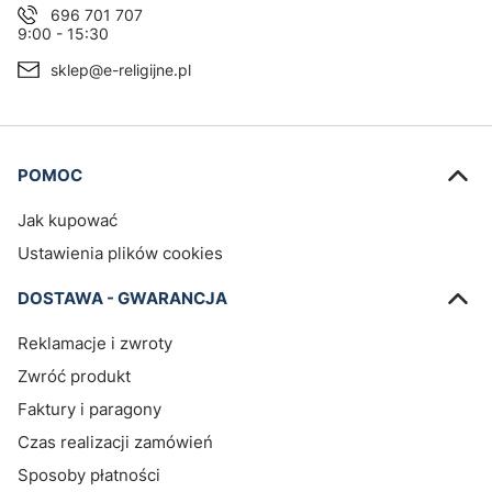
696 701 707
9:00 - 15:30
sklep@e-religijne.pl
Linki w stopce
POMOC
Jak kupować
Ustawienia plików cookies
DOSTAWA - GWARANCJA
Reklamacje i zwroty
Zwróć produkt
Faktury i paragony
Czas realizacji zamówień
Sposoby płatności