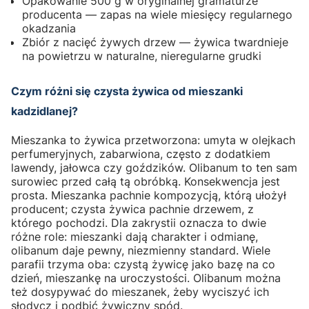
Opakowanie 500 g w oryginalnej gramaturze
producenta — zapas na wiele miesięcy regularnego
okadzania
Zbiór z nacięć żywych drzew — żywica twardnieje
na powietrzu w naturalne, nieregularne grudki
Czym różni się czysta żywica od mieszanki
kadzidlanej?
Mieszanka to żywica przetworzona: umyta w olejkach
perfumeryjnych, zabarwiona, często z dodatkiem
lawendy, jałowca czy goździków. Olibanum to ten sam
surowiec przed całą tą obróbką. Konsekwencja jest
prosta. Mieszanka pachnie kompozycją, którą ułożył
producent; czysta żywica pachnie drzewem, z
którego pochodzi. Dla zakrystii oznacza to dwie
różne role: mieszanki dają charakter i odmianę,
olibanum daje pewny, niezmienny standard. Wiele
parafii trzyma oba: czystą żywicę jako bazę na co
dzień, mieszankę na uroczystości. Olibanum można
też dosypywać do mieszanek, żeby wyciszyć ich
słodycz i podbić żywiczny spód.