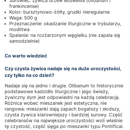
Surowiec: żywica drzew Boswellia (olibanum /
frankincense)
Kolor: bursztynowo-żółty, grudki nieregularne
Waga: 500 g
Przeznaczenie: okadzanie liturgiczne w trybularzu,
modlitwa
Spalanie: na rozżarzonym węgielku (nie zapala się
samodzielnie)
Co warto wiedzieć
Czy czysta żywica nadaje się na duże uroczystości,
czy tylko na co dzień?
Nadaje się na jedno i drugie. Olibanum to historycznie
podstawowe kadzidło liturgiczne i jego świeży,
żywiczny dym jest odpowiedni na każdą celebrację.
Różnica wobec mieszanek jest estetyczna, nie
rangowa: mieszanki dają zapach bogatszy i słodszy,
czysta żywica klarowniejszy i bardziej surowy. Część
celebransów na największe uroczystości woli właśnie
tę czystość, część sięga po mieszanki typu Pontifical.