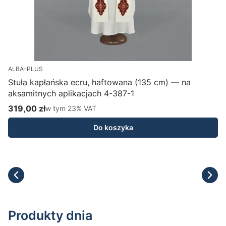
ALBA-PLUS
Stuła kapłańska ecru, haftowana (135 cm) — na
aksamitnych aplikacjach 4-387-1
H
319,00 zł
w tym %s VAT
1
w tym
23%
VAT
Cena brutto
C
Do koszyka
Produkty dnia