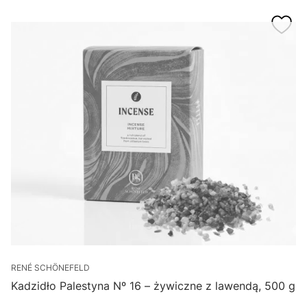
RENÉ SCHÖNEFELD
R
Kadzidło Palestyna Nº 16 – żywiczne z lawendą, 500 g
K