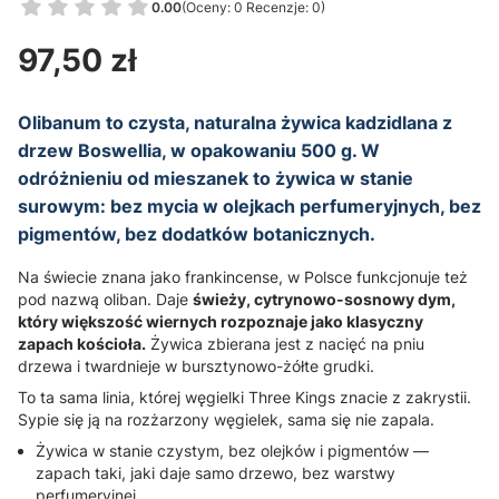
0.00
(Oceny: 0 Recenzje: 0)
Przejdź do sekcji Opinie
Cena
97,50 zł
Olibanum to czysta, naturalna żywica kadzidlana z
drzew Boswellia, w opakowaniu 500 g. W
odróżnieniu od mieszanek to żywica w stanie
surowym: bez mycia w olejkach perfumeryjnych, bez
pigmentów, bez dodatków botanicznych.
Na świecie znana jako frankincense, w Polsce funkcjonuje też
pod nazwą oliban. Daje
świeży, cytrynowo-sosnowy dym,
który większość wiernych rozpoznaje jako klasyczny
zapach kościoła.
Żywica zbierana jest z nacięć na pniu
drzewa i twardnieje w bursztynowo-żółte grudki.
To ta sama linia, której węgielki Three Kings znacie z zakrystii.
Sypie się ją na rozżarzony węgielek, sama się nie zapala.
Żywica w stanie czystym, bez olejków i pigmentów —
zapach taki, jaki daje samo drzewo, bez warstwy
perfumeryjnej