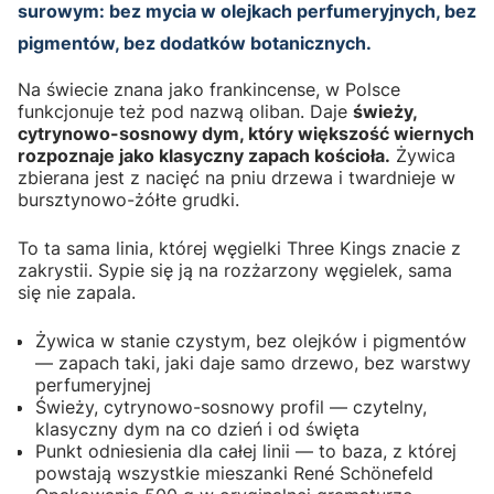
surowym: bez mycia w olejkach perfumeryjnych, bez
pigmentów, bez dodatków botanicznych.
Na świecie znana jako frankincense, w Polsce
funkcjonuje też pod nazwą oliban. Daje
świeży,
cytrynowo-sosnowy dym, który większość wiernych
rozpoznaje jako klasyczny zapach kościoła.
Żywica
zbierana jest z nacięć na pniu drzewa i twardnieje w
bursztynowo-żółte grudki.
To ta sama linia, której węgielki Three Kings znacie z
zakrystii. Sypie się ją na rozżarzony węgielek, sama
się nie zapala.
Żywica w stanie czystym, bez olejków i pigmentów
— zapach taki, jaki daje samo drzewo, bez warstwy
perfumeryjnej
Świeży, cytrynowo-sosnowy profil — czytelny,
klasyczny dym na co dzień i od święta
Punkt odniesienia dla całej linii — to baza, z której
powstają wszystkie mieszanki René Schönefeld