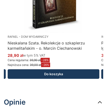
RAFAEL - DOM WYDAWNICZY
WY
Nieskalana Szata. Rekolekcje o szkaplerzu
Po
karmelitańskim - o. Marcin Ciechanowski
Ig
28,90 zł
w tym %s VAT
34
w tym
5%
VAT
Cena promocyjna brutto
Ce
Cena regularna:
39,90 zł
-28%
Cena
Najniższa cena:
39,00 zł
-26%
Najn
Do koszyka
Opinie