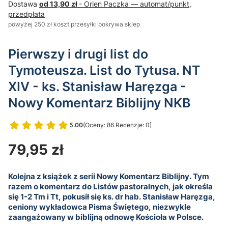
Dostawa
od 13,90 zł
- Orlen Paczka — automat/punkt,
przedpłata
powyżej 250 zł koszt przesyłki pokrywa sklep
Pierwszy i drugi list do
Tymoteusza. List do Tytusa. NT
XIV - ks. Stanisław Haręzga -
Nowy Komentarz Biblijny NKB
5.00
(Oceny: 86 Recenzje: 0)
Przejdź do sekcji Opinie
Cena
79,95 zł
Kolejna z książek z serii Nowy Komentarz Biblijny. Tym
razem o komentarz do Listów pastoralnych, jak określa
się 1-2 Tm i Tt, pokusił się ks. dr hab. Stanisław Haręzga,
ceniony wykładowca Pisma Świętego, niezwykle
zaangażowany w biblijną odnowę Kościoła w Polsce.