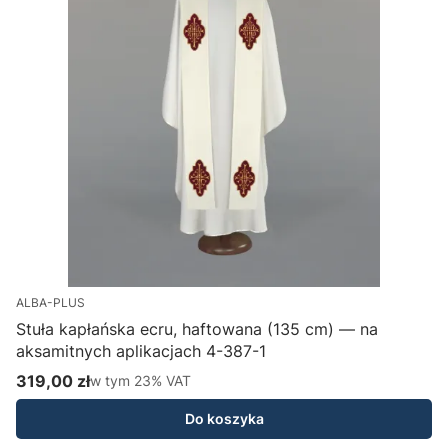
ALBA-PLUS
Stuła kapłańska ecru, haftowana (135 cm) — na
aksamitnych aplikacjach 4-387-1
H
319,00 zł
w tym %s VAT
1
w tym
23%
VAT
Cena brutto
C
Do koszyka