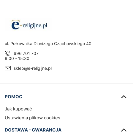
Adres:
ul. Pułkownika Dionizego Czachowskiego 40
696 701 707
9:00 - 15:30
sklep@e-religijne.pl
Linki w stopce
POMOC
Jak kupować
Ustawienia plików cookies
DOSTAWA - GWARANCJA