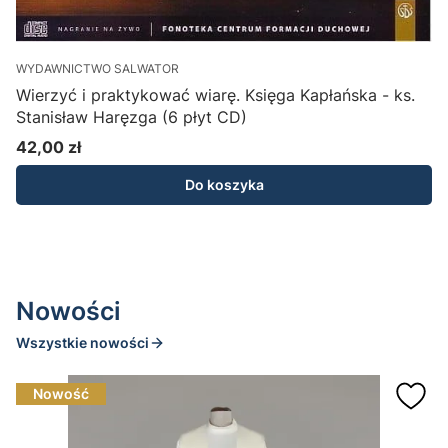
WYDAWNICTWO SALWATOR
W
Wierzyć i praktykować wiarę. Księga Kapłańska - ks.
S
Stanisław Haręzga (6 płyt CD)
d
42,00 zł
Cena
Do koszyka
Nowości
Wszystkie nowości
Nowość