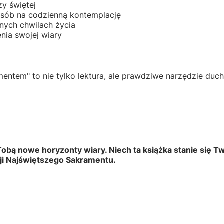
zy świętej
posób na codzienną kontemplację
nych chwilach życia
nia swojej wiary
entem" to nie tylko lektura, ale prawdziwe narzędzie duch
 Tobą nowe horyzonty wiary. Niech ta książka stanie si
cji Najświętszego Sakramentu.