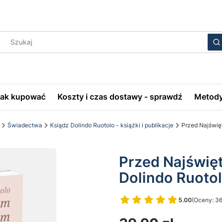
Wyczyś
S
Jak kupować
Koszty i czas dostawy - sprawdź
Metody
Świadectwa
Ksiądz Dolindo Ruotolo - książki i publikacje
Przed Najświę
Przed Najświę
Dolindo Ruoto
5.00
(Oceny: 36
Przejdź do 