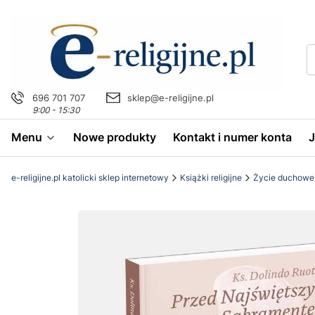
696 701 707
sklep@e-religijne.pl
9:00 - 15:30
Menu
Nowe produkty
Kontakt i numer konta
e-religijne.pl katolicki sklep internetowy
Książki religijne
Życie duchowe