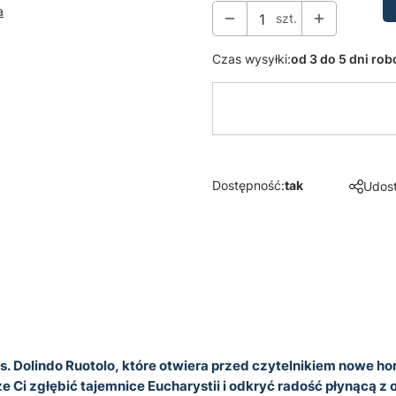
a
szt.
Czas wysyłki:
od 3 do 5 dni ro
Dostępność:
tak
Udost
olindo Ruotolo, które otwiera przed czytelnikiem nowe horyzo
Ci zgłębić tajemnice Eucharystii i odkryć radość płynącą z o