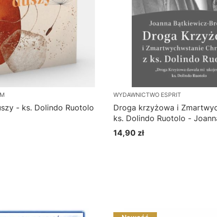
 M
WYDAWNICTWO ESPRIT
uszy - ks. Dolindo Ruotolo
Droga krzyżowa i Zmartwyc
ks. Dolindo Ruotolo - Joann
Bątkiewicz-Brożek
14,90 zł
Cena
Do koszyka