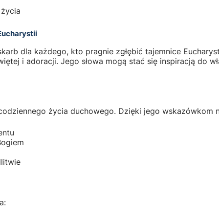
 życia
Eucharystii
arb dla każdego, kto pragnie zgłębić tajemnice Eucharystii
ętej i adoracji. Jego słowa mogą stać się inspiracją do 
ą codziennego życia duchowego. Dzięki jego wskazówkom na
entu
 Bogiem
litwie
a: