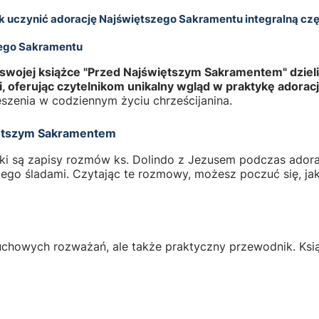
ak uczynić adorację Najświętszego Sakramentu integralną c
zego Sakramentu
swojej książce "Przed Najświętszym Sakramentem" dzieli s
, oferując czytelnikom unikalny wgląd w praktykę adoracj
ieszenia w codziennym życiu chrześcijanina.
więtszym Sakramentem
ki są zapisy rozmów ks. Dolindo z Jezusem podczas adoracj
Jego śladami. Czytając te rozmowy, możesz poczuć się, ja
uchowych rozważań, ale także praktyczny przewodnik. Ksi