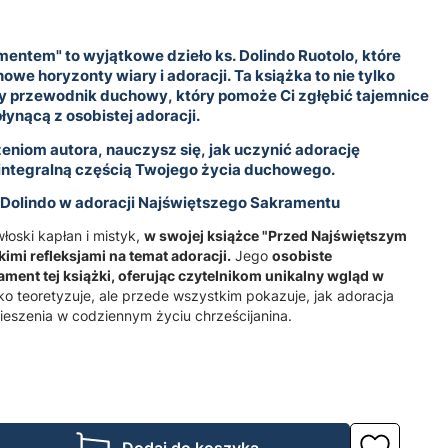
entem" to wyjątkowe dzieło ks. Dolindo Ruotolo, które
owe horyzonty wiary i adoracji. Ta książka to nie tylko
iwy przewodnik duchowy, który pomoże Ci zgłębić tajemnice
łynącą z osobistej adoracji.
niom autora, nauczysz się, jak uczynić adorację
ntegralną częścią Twojego życia duchowego.
 Dolindo w adoracji Najświętszego Sakramentu
łoski kapłan i mistyk,
w swojej książce "Przed Najświętszym
imi refleksjami na temat adoracji.
Jego
osobiste
ent tej książki, oferując czytelnikom unikalny wgląd w
lko teoretyzuje, ale przede wszystkim pokazuje, jak adoracja
cieszenia w codziennym życiu chrześcijanina.