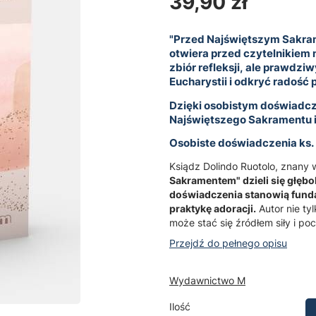
Cena
39,90 zł
"Przed Najświętszym Sakram
otwiera przed czytelnikiem n
zbiór refleksji, ale prawdz
Eucharystii i odkryć radość p
Dzięki osobistym doświadcze
Najświętszego Sakramentu i
Osobiste doświadczenia ks.
Ksiądz Dolindo Ruotolo, znany w
Sakramentem" dzieli się głębok
doświadczenia stanowią fundam
praktykę adoracji.
Autor nie ty
może stać się źródłem siły i po
Przejdź do pełnego opisu
Wydawnictwo M
Ilość