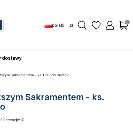
Produ
polski
zł
ć
zukaj
 dostawy
tszym Sakramentem - ks. Dolindo Ruotolo
tszym Sakramentem - ks.
lo
9 Recenzje: 0)
sekcji Opinie