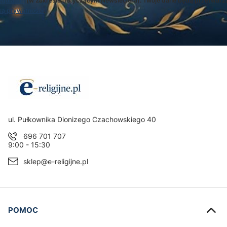
egulamin
(w zakresie dotyczącym Newslettera). Twoje dane będą przetwarz
ką prywatności
.
Adres:
ul. Pułkownika Dionizego Czachowskiego 40
696 701 707
9:00 - 15:30
sklep@e-religijne.pl
Linki w stopce
POMOC