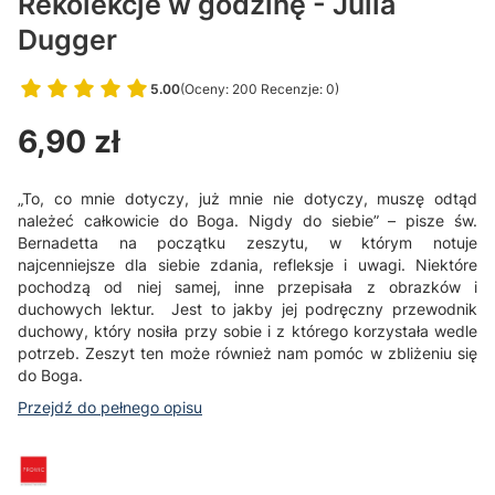
Rekolekcje w godzinę - Julia
Dugger
5.00
(Oceny: 200 Recenzje: 0)
Przejdź do sekcji Opinie
Cena
6,90 zł
„To, co mnie dotyczy, już mnie nie dotyczy, muszę odtąd
należeć całkowicie do Boga. Nigdy do siebie” – pisze św.
Bernadetta na początku zeszytu, w którym notuje
najcenniejsze dla siebie zdania, refleksje i uwagi. Niektóre
pochodzą od niej samej, inne przepisała z obrazków i
duchowych lektur. Jest to jakby jej podręczny przewodnik
duchowy, który nosiła przy sobie i z którego korzystała wedle
potrzeb. Zeszyt ten może również nam pomóc w zbliżeniu się
do Boga.
Przejdź do pełnego opisu