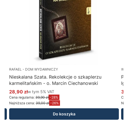
RAFAEL - DOM WYDAWNICZY
WY
Nieskalana Szata. Rekolekcje o szkaplerzu
Po
karmelitańskim - o. Marcin Ciechanowski
Ig
28,90 zł
w tym %s VAT
34
w tym
5%
VAT
Cena promocyjna brutto
Ce
Cena regularna:
39,90 zł
-28%
Cena
Najniższa cena:
39,00 zł
-26%
Najn
Do koszyka