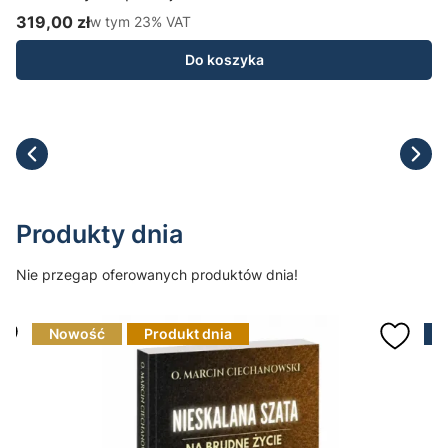
H
319,00 zł
w tym %s VAT
1
w tym
23%
VAT
Cena brutto
C
Do koszyka
Produkty dnia
Nie przegap oferowanych produktów dnia!
Nowość
Produkt dnia