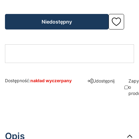
Niedostępny
Dostępność:
nakład wyczerpany
Udostępnij
Zapy
o
prod
Opis