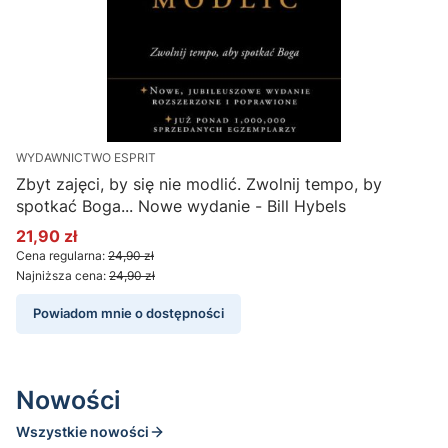
WYDAWNICTWO ESPRIT
!
Zbyt zajęci, by się nie modlić. Zwolnij tempo, by
spotkać Boga... Nowe wydanie - Bill Hybels
21,90 zł
Cena promocyjna
C
Cena regularna:
24,90 zł
C
Najniższa cena:
24,90 zł
N
Powiadom mnie o dostępności
Nowości
Wszystkie nowości