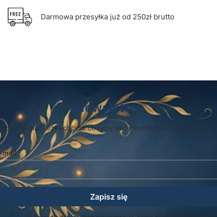
Darmowa przesyłka już od 250zł brutto
Newsletter
 adres e-mail, jeżeli chcesz otrzymywać informacje o nowościach i 
-mail
Zapisz się