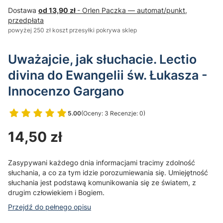
Dostawa
od 13,90 zł
- Orlen Paczka — automat/punkt,
przedpłata
powyżej 250 zł koszt przesyłki pokrywa sklep
Uważajcie, jak słuchacie. Lectio
divina do Ewangelii św. Łukasza -
Innocenzo Gargano
5.00
(Oceny: 3 Recenzje: 0)
Przejdź do sekcji Opinie
Cena
14,50 zł
Zasypywani każdego dnia informacjami tracimy zdolność
słuchania, a co za tym idzie porozumiewania się. Umiejętność
słuchania jest podstawą komunikowania się ze światem, z
drugim człowiekiem i Bogiem.
Przejdź do pełnego opisu