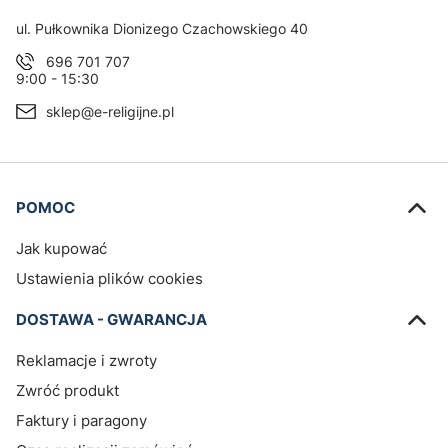
Adres:
ul. Pułkownika Dionizego Czachowskiego 40
696 701 707
9:00 - 15:30
sklep@e-religijne.pl
Linki w stopce
POMOC
Jak kupować
Ustawienia plików cookies
DOSTAWA - GWARANCJA
Reklamacje i zwroty
Zwróć produkt
Faktury i paragony