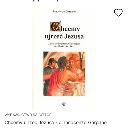
WYDAWNICTWO SALWATOR
B
Chcemy ujrzec Jezusa - o. Innocenzo Gargano
E