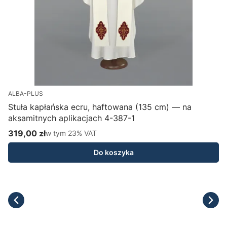
ALBA-PLUS
Stuła kapłańska ecru, haftowana (135 cm) — na
aksamitnych aplikacjach 4-387-1
H
319,00 zł
w tym %s VAT
1
w tym
23%
VAT
Cena brutto
C
Do koszyka