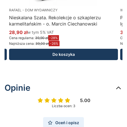
RAFAEL - DOM WYDAWNICZY
WY
Nieskalana Szata. Rekolekcje o szkaplerzu
Po
karmelitańskim - o. Marcin Ciechanowski
Ig
28,90 zł
w tym %s VAT
34
w tym
5%
VAT
Cena promocyjna brutto
Ce
Cena regularna:
39,90 zł
-28%
Cena
Najniższa cena:
39,00 zł
-26%
Najn
Do koszyka
Opinie
5.00
Liczba ocen: 3
Oceń i opisz