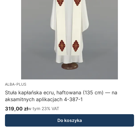
ALBA-PLUS
Stuła kapłańska ecru, haftowana (135 cm) — na
aksamitnych aplikacjach 4-387-1
H
319,00 zł
w tym %s VAT
1
w tym
23%
VAT
Cena brutto
C
Do koszyka