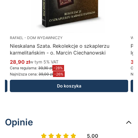
RAFAEL - DOM WYDAWNICZY
WY
Nieskalana Szata. Rekolekcje o szkaplerzu
Po
karmelitańskim - o. Marcin Ciechanowski
Ig
28,90 zł
w tym %s VAT
34
w tym
5%
VAT
Cena promocyjna brutto
Ce
Cena regularna:
39,90 zł
-28%
Cena
Najniższa cena:
39,00 zł
-26%
Najn
Do koszyka
Opinie
5.00