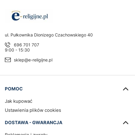
Adres:
ul. Pułkownika Dionizego Czachowskiego 40
696 701 707
9:00 - 15:30
sklep@e-religijne.pl
Linki w stopce
POMOC
Jak kupować
Ustawienia plików cookies
DOSTAWA - GWARANCJA
Reklamacje i zwroty