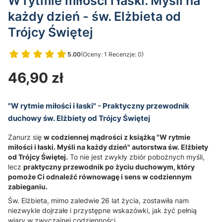
W rytmie miłości i łaski. Myśli na
każdy dzień - św. Elżbieta od
Trójcy Świętej
5.00
(Oceny: 1 Recenzje: 0)
Przejdź do sekcji Opinie
Cena
46,90 zł
"W rytmie miłości i łaski" - Praktyczny przewodnik
duchowy św. Elżbiety od Trójcy Świętej
Zanurz się
w codziennej mądrości z książką "W rytmie
miłości i łaski. Myśli na każdy dzień" autorstwa św. Elżbiety
od Trójcy Świętej.
To nie jest zwykły zbiór pobożnych myśli,
lecz
praktyczny przewodnik po życiu duchowym, który
pomoże Ci odnaleźć równowagę i sens w codziennym
zabieganiu.
Św. Elżbieta, mimo zaledwie 26 lat życia, zostawiła nam
niezwykle dojrzałe i przystępne wskazówki, jak żyć pełnią
wiary w zwyczajnej codzienności.