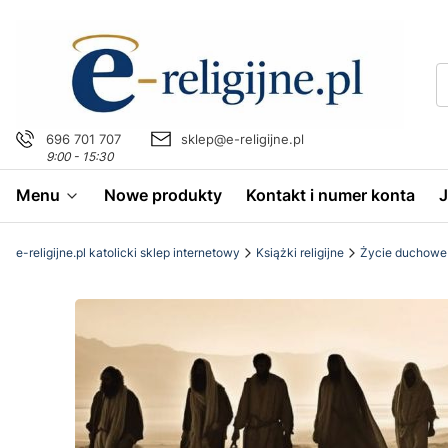
696 701 707
sklep@e-religijne.pl
9:00 - 15:30
Menu
Nowe produkty
Kontakt i numer konta
e-religijne.pl katolicki sklep internetowy
Książki religijne
Życie duchowe