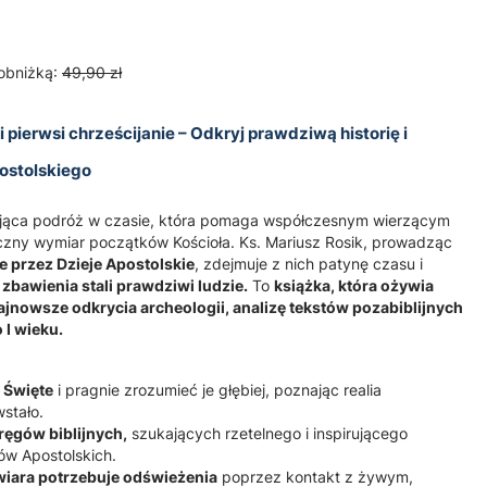
obniżką:
49,90 zł
 pierwsi chrześcijanie – Odkryj prawdziwą historię i
ostolskiego
jąca podróż w czasie, która pomaga współczesnym wierzącym
yczny wymiar początków Kościoła. Ks. Mariusz Rosik, prowadząc
le przez Dzieje Apostolskie
, zdejmuje z nich patynę czasu i
ą zbawienia stali prawdziwi ludzie.
To
książka, która ożywia
najnowsze odkrycia archeologii, analizę tekstów pozabiblijnych
 I wieku.
 Święte
i pragnie zrozumieć je głębiej, poznając realia
stało.
ęgów biblijnych,
szukających rzetelnego i inspirującego
ów Apostolskich.
 wiara potrzebuje odświeżenia
poprzez kontakt z żywym,