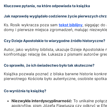
Kluczowe pytania, na które odpowiada ta książka
Jak naprawdę wyglądało codzienne życie pierwszych chrz
Ks. Rosik wykracza poza sam
tekst biblijny
, sięgając do
domy i pierwsze miejsca zgromadzeń, malując niezwykle 
Czy Dzieje Apostolskie to wiarygodne źródło historyczne?
Autor, jako wybitny biblista, ukazuje Dzieje Apostolskie 
konfrontując relację św. Łukasza z pismami autorów gr
Co sprawiło, że ich świadectwo było tak skuteczne?
Książka pozwala poznać z bliska barwne historie konkretny
pierwotnego Kościoła było autentyczne, osobiste spotka
Co wyróżnia tę książkę?
Niezwykła interdyscyplinarność:
To unikalne połącze
apokryfów, pism Józefa Flawiusza czy odkryć w Efezi