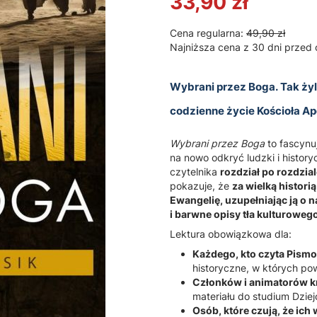
33,90 zł
Cena regularna:
49,90 zł
Najniższa cena z 30 dni przed 
Wybrani przez Boga. Tak żyli
codzienne życie Kościoła Ap
Wybrani przez Boga
to fascynu
na nowo odkryć ludzki i histor
czytelnika
rozdział po rozdzia
pokazuje, że
za wielką histori
Ewangelię, uzupełniając ją o 
i barwne opisy tła kulturowego
Lektura obowiązkowa dla:
Każdego, kto czyta Pismo
historyczne, w których pow
Członków i animatorów kr
materiału do studium Dziej
Osób, które czują, że ich