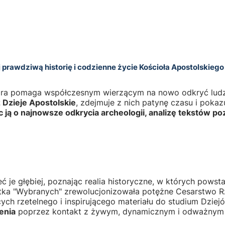
j prawdziwą historię i codzienne życie Kościoła Apostolskiego
óra pomaga współczesnym wierzącym na nowo odkryć ludzki
z Dzieje Apostolskie
, zdejmuje z nich patynę czasu i pokaz
c ją o najnowsze odkrycia archeologii, analizę tekstów poz
ć je głębiej, poznając realia historyczne, w których powsta
stka "Wybranych" zrewolucjonizowała potężne Cesarstwo R
ych rzetelnego i inspirującego materiału do studium Dziej
enia
poprzez kontakt z żywym, dynamicznym i odważnym ś