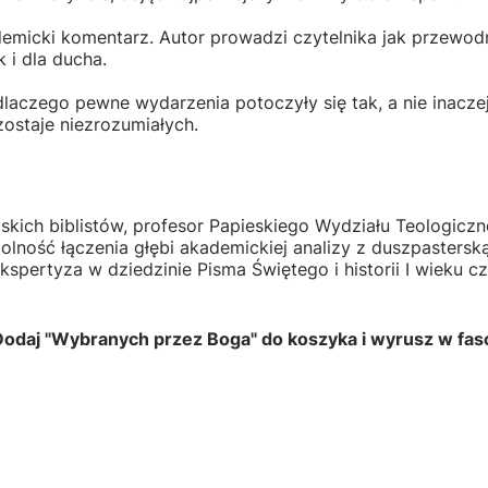
demicki komentarz. Autor prowadzi czytelnika jak przewodn
 i dla ducha.
aczego pewne wydarzenia potoczyły się tak, a nie inaczej.
ostaje niezrozumiałych.
skich biblistów, profesor Papieskiego Wydziału Teologiczn
olność łączenia głębi akademickiej analizy z duszpastersk
o ekspertyza w dziedzinie Pisma Świętego i historii I wiek
ać. Dodaj "Wybranych przez Boga" do koszyka i wyrusz w f