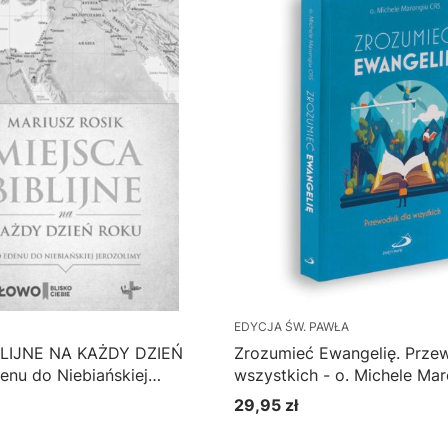
EDYCJA ŚW. PAWŁA
BLIJNE NA KAŻDY DZIEŃ
Zrozumieć Ewangelię. Przew
nu do Niebiańskiej
wszystkich - o. Michele Ma
 ks. Mariusz Rosik
29,95 zł
Cena
Do koszyka