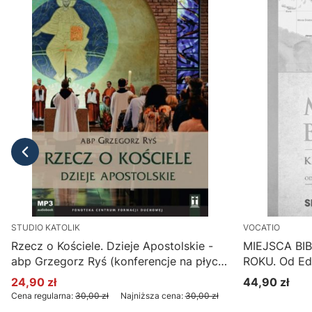
STUDIO KATOLIK
VOCATIO
Rzecz o Kościele. Dzieje Apostolskie -
MIEJSCA BI
abp Grzegorz Ryś (konferencje na płycie
ROKU. Od Ede
CD MP3)
Jerozolimy -
24,90 zł
44,90 zł
Cena promocyjna
Cena
Cena regularna:
30,00 zł
Najniższa cena:
30,00 zł