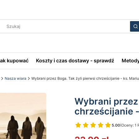
Wyczyś
S
Jak kupować
Koszty i czas dostawy - sprawdź
Metody
Nasza wiara
Wybrani przez Boga. Tak żyli pierwsi chrześcijanie - ks. Mari
Wybrani przez 
chrześcijanie 
5.00
(Oceny: 1 
Przejdź do 