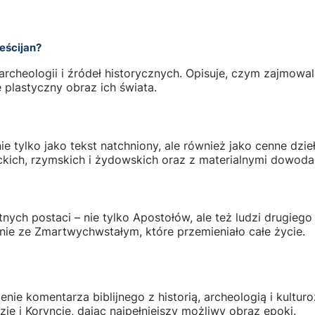
eścijan?
 archeologii i źródeł historycznych. Opisuje, czym zajmowal
plastyczny obraz ich świata.
nie tylko jako tekst natchniony, ale również jako cenne dzi
eckich, rzymskich i żydowskich oraz z materialnymi dowo
ch postaci – nie tylko Apostołów, ale też ludzi drugiego pl
nie ze Zmartwychwstałym, które przemieniało całe życie.
nie komentarza biblijnego z historią, archeologią i kulturoz
e i Koryncie, dając najpełniejszy możliwy obraz epoki.