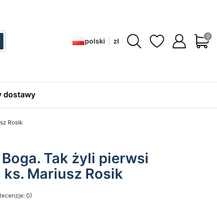
Produ
polski
zł
ć
zukaj
 dostawy
usz Rosik
Boga. Tak żyli pierwsi
- ks. Mariusz Rosik
Recenzje: 0)
sekcji Opinie