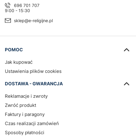
696 701 707
9:00 - 15:30
sklep@e-religijne.pl
Linki w stopce
POMOC
Jak kupować
Ustawienia plików cookies
DOSTAWA - GWARANCJA
Reklamacje i zwroty
Zwróć produkt
Faktury i paragony
Czas realizacji zamówień
Sposoby płatności