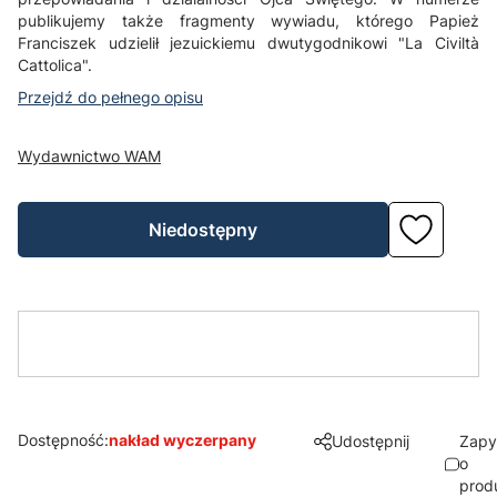
publikujemy także fragmenty wywiadu, którego Papież
Franciszek udzielił jezuickiemu dwutygodnikowi "La Civiltà
Cattolica".
Przejdź do pełnego opisu
Wydawnictwo WAM
Niedostępny
Dostępność:
nakład wyczerpany
Udostępnij
Zapy
o
prod