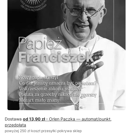
Dostawa
od 13,90 zł
- Orlen Paczka — automat/punkt,
przedpłata
powyżej 250 zł koszt przesyłki pokrywa sklep