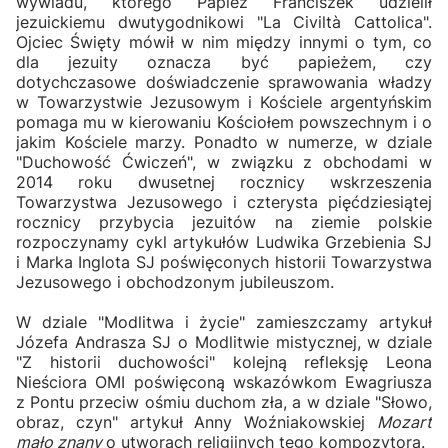
wywiadu, którego Papież Franciszek udzielił
jezuickiemu dwutygodnikowi "La Civiltà Cattolica".
Ojciec Święty mówił w nim między innymi o tym, co
dla jezuity oznacza być papieżem, czy
dotychczasowe doświadczenie sprawowania władzy
w Towarzystwie Jezusowym i Kościele argentyńskim
pomaga mu w kierowaniu Kościołem powszechnym i o
jakim Kościele marzy. Ponadto w numerze, w dziale
"Duchowość Ćwiczeń", w związku z obchodami w
2014 roku dwusetnej rocznicy wskrzeszenia
Towarzystwa Jezusowego i czterysta pięćdziesiątej
rocznicy przybycia jezuitów na ziemie polskie
rozpoczynamy cykl artykułów Ludwika Grzebienia SJ
i Marka Inglota SJ poświęconych historii Towarzystwa
Jezusowego i obchodzonym jubileuszom.
W dziale "Modlitwa i życie" zamieszczamy artykuł
Józefa Andrasza SJ o Modlitwie mistycznej, w dziale
"Z historii duchowości" kolejną refleksję Leona
Nieściora OMI poświęconą wskazówkom Ewagriusza
z Pontu przeciw ośmiu duchom zła, a w dziale "Słowo,
obraz, czyn" artykuł Anny Woźniakowskiej
Mozart
mało znany
o utworach religijnych tego kompozytora.