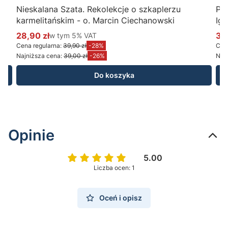
Nieskalana Szata. Rekolekcje o szkaplerzu
Po
karmelitańskim - o. Marcin Ciechanowski
Ig
28,90 zł
w tym %s VAT
34
w tym
5%
VAT
Cena promocyjna brutto
Ce
Cena regularna:
39,90 zł
-28%
Cena
Najniższa cena:
39,00 zł
-26%
Najn
Do koszyka
Opinie
5.00
Liczba ocen: 1
Oceń i opisz