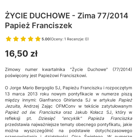
ŻYCIE DUCHOWE - Zima 77/2014
Papież Franciszek
5.00
(Oceny: 1 Recenzje: 0)
Przejdź do sekcji Opinie
Cena
16,50 zł
Zimowy numer kwartalnika "Życie Duchowe" (77/2014)
poświęcony jest Papieżowi Franciszkowi.
O Jorge Mario Bergoglio SJ, Papieżu Franciszku i rozpoczętym
13 marca 2013 roku nowym pontyfikacie w numerze piszą
między innymi: Gianfranco Ghirlanda SJ w artykule
Papież
Jezuita
, Andrzej Zając OFMConv w tekście zatytułowanym
Papież od św. Franciszka
oraz Jakub Kołacz SJ, który w
refleksji pt.
Dziesięć "encyklik" Papieża Franciszka
przedstawia najważniejsze tematy obecnego pontyfikatu, jakie
można wyszczególnić na podstawie dotychczasowego
przepowiadania i działalności Ojca Świętego. W numerze