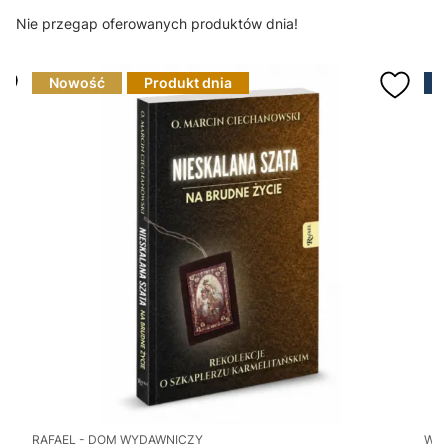
Nie przegap oferowanych produktów dnia!
Nowość
Produkt dnia
RAFAEL - DOM WYDAWNICZY
WY