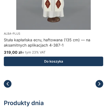
ALBA-PLUS
Stuła kapłańska ecru, haftowana (135 cm) — na
aksamitnych aplikacjach 4-387-1
H
319,00 zł
w tym %s VAT
1
w tym
23%
VAT
Cena brutto
C
Do koszyka
Produkty dnia