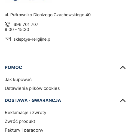
Adres:
ul. Pułkownika Dionizego Czachowskiego 40
696 701 707
9:00 - 15:30
sklep@e-religijne.pl
Linki w stopce
POMOC
Jak kupować
Ustawienia plików cookies
DOSTAWA - GWARANCJA
Reklamacje i zwroty
Zwróć produkt
Faktury i paragony