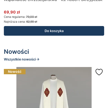
c
69,90 zł
3
Cena promocyjna
C
Cena regularna:
79,00 zł
C
Najniższa cena:
62,90 zł
N
Do koszyka
Nowości
Wszystkie nowości
Nowość