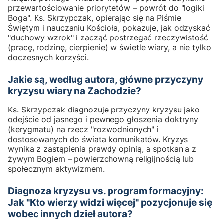
przewartościowanie priorytetów – powrót do "logiki
Boga". Ks. Skrzypczak, opierając się na Piśmie
Świętym i nauczaniu Kościoła, pokazuje, jak odzyskać
"duchowy wzrok" i zacząć postrzegać rzeczywistość
(pracę, rodzinę, cierpienie) w świetle wiary, a nie tylko
doczesnych korzyści.
Jakie są, według autora, główne przyczyny
kryzysu wiary na Zachodzie?
Ks. Skrzypczak diagnozuje przyczyny kryzysu jako
odejście od jasnego i pewnego głoszenia doktryny
(kerygmatu) na rzecz "rozwodnionych" i
dostosowanych do świata komunikatów. Kryzys
wynika z zastąpienia prawdy opinią, a spotkania z
żywym Bogiem – powierzchowną religijnością lub
społecznym aktywizmem.
Diagnoza kryzysu vs. program formacyjny:
Jak "Kto wierzy widzi więcej" pozycjonuje się
wobec innych dzieł autora?