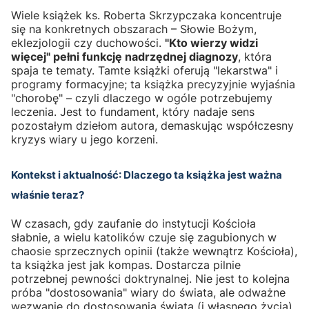
Wiele książek ks. Roberta Skrzypczaka koncentruje
się na konkretnych obszarach – Słowie Bożym,
eklezjologii czy duchowości.
"Kto wierzy widzi
więcej" pełni funkcję nadrzędnej diagnozy
, która
spaja te tematy. Tamte książki oferują "lekarstwa" i
programy formacyjne; ta książka precyzyjnie wyjaśnia
"chorobę" – czyli dlaczego w ogóle potrzebujemy
leczenia. Jest to fundament, który nadaje sens
pozostałym dziełom autora, demaskując współczesny
kryzys wiary u jego korzeni.
Kontekst i aktualność: Dlaczego ta książka jest ważna
właśnie teraz?
W czasach, gdy zaufanie do instytucji Kościoła
słabnie, a wielu katolików czuje się zagubionych w
chaosie sprzecznych opinii (także wewnątrz Kościoła),
ta książka jest jak kompas. Dostarcza pilnie
potrzebnej pewności doktrynalnej. Nie jest to kolejna
próba "dostosowania" wiary do świata, ale odważne
wezwanie do dostosowania świata (i własnego życia)