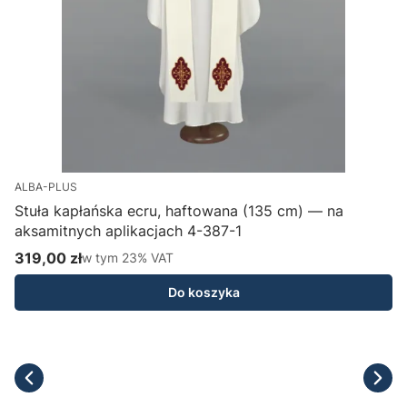
ALBA-PLUS
Stuła kapłańska ecru, haftowana (135 cm) — na
aksamitnych aplikacjach 4-387-1
H
319,00 zł
w tym %s VAT
1
w tym
23%
VAT
Cena brutto
C
Do koszyka