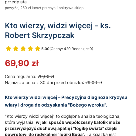
przedpłata
powyżej 250 zł koszt przesyłki pokrywa sklep
Kto wierzy, widzi więcej - ks.
Robert Skrzypczak
5.00
(Oceny: 420 Recenzje: 0)
Przejdź do sekcji Opinie
69,90 zł
Cena regularna:
79,00 zł
Najniższa cena z 30 dni przed obniżką:
79,00 zł
Kto wierzy widzi więcej – Precyzyjna diagnoza kryzysu
wiary i droga do odzyskania "Bożego wzroku".
"Kto wierzy widzi więcej" to dogłębna analiza teologiczna,
która wyjaśnia,
w jaki sposób współczesny katolik może
przezwyciężyć duchową apatię i "logikę świata" dzięki
powrotowi do radykalnej "logiki Boga".
Ta książka jest