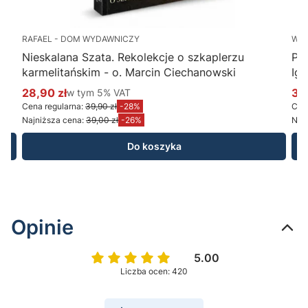
RAFAEL - DOM WYDAWNICZY
WY
Nieskalana Szata. Rekolekcje o szkaplerzu
Po
karmelitańskim - o. Marcin Ciechanowski
Ig
28,90 zł
w tym %s VAT
34
w tym
5%
VAT
Cena promocyjna brutto
Ce
Cena regularna:
39,90 zł
-28%
Cena
Najniższa cena:
39,00 zł
-26%
Najn
Do koszyka
Opinie
5.00
Liczba ocen: 420