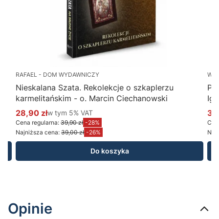
RAFAEL - DOM WYDAWNICZY
WY
Nieskalana Szata. Rekolekcje o szkaplerzu
Po
karmelitańskim - o. Marcin Ciechanowski
Ig
28,90 zł
w tym %s VAT
34
w tym
5%
VAT
Cena promocyjna brutto
Ce
Cena regularna:
39,90 zł
-28%
Cena
Najniższa cena:
39,00 zł
-26%
Najn
Do koszyka
Opinie