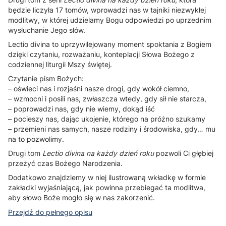
będzie liczyła 17 tomów, wprowadzi nas w tajniki niezwykłej
modlitwy, w której udzielamy Bogu odpowiedzi po uprzednim
wysłuchanie Jego słów.
Lectio divina to uprzywilejowany moment spoktania z Bogiem
dzięki czytaniu, rozważaniu, konteplacji Słowa Bożego z
codziennej liturgii Mszy świętej.
Czytanie pism Bożych:
– oświeci nas i rozjaśni nasze drogi, gdy wokół ciemno,
– wzmocni i posili nas, zwłaszcza wtedy, gdy sił nie starcza,
– poprowadzi nas, gdy nie wiemy, dokąd iść
– pocieszy nas, dając ukojenie, którego na próżno szukamy
– przemieni nas samych, nasze rodziny i środowiska, gdy… mu
na to pozwolimy.
Drugi tom
Lectio divina na każdy dzień roku
pozwoli Ci głębiej
przeżyć czas Bożego Narodzenia.
Dodatkowo znajdziemy w niej ilustrowaną wkładkę w formie
zakładki wyjaśniającą, jak powinna przebiegać ta modlitwa,
aby słowo Boże mogło się w nas zakorzenić.
Przejdź do pełnego opisu