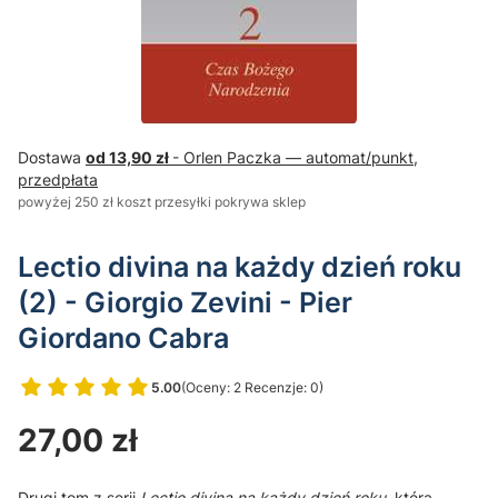
Dostawa
od 13,90 zł
- Orlen Paczka — automat/punkt,
przedpłata
powyżej 250 zł koszt przesyłki pokrywa sklep
Lectio divina na każdy dzień roku
(2) - Giorgio Zevini - Pier
Giordano Cabra
5.00
(Oceny: 2 Recenzje: 0)
Przejdź do sekcji Opinie
Cena
27,00 zł
Drugi tom z serii
Lectio divina na każdy dzień roku
, która