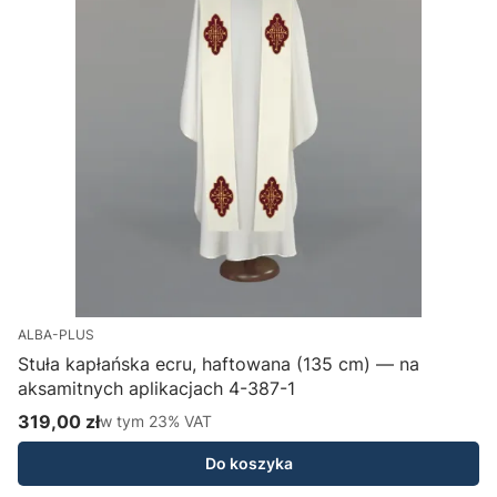
ALBA-PLUS
Stuła kapłańska ecru, haftowana (135 cm) — na
aksamitnych aplikacjach 4-387-1
H
319,00 zł
w tym %s VAT
1
w tym
23%
VAT
Cena brutto
C
Do koszyka