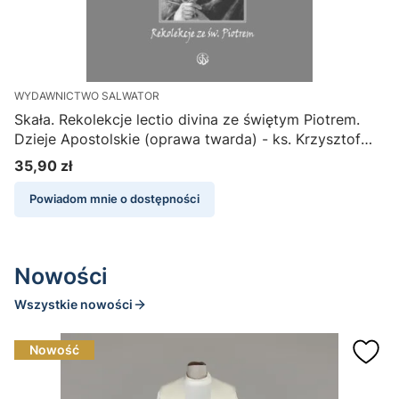
WYDAWNICTWO SALWATOR
C
Skała. Rekolekcje lectio divina ze świętym Piotrem.
C
Dzieje Apostolskie (oprawa twarda) - ks. Krzysztof
Wons SDS
35,90 zł
Cena
Powiadom mnie o dostępności
Nowości
Wszystkie nowości
Nowość