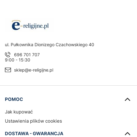
Adres:
ul. Pułkownika Dionizego Czachowskiego 40
696 701 707
9:00 - 15:30
sklep@e-religijne.pl
Linki w stopce
POMOC
Jak kupować
Ustawienia plików cookies
DOSTAWA - GWARANCJA