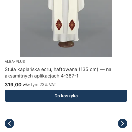
ALBA-PLUS
Stuła kapłańska ecru, haftowana (135 cm) — na
aksamitnych aplikacjach 4-387-1
H
319,00 zł
w tym %s VAT
1
w tym
23%
VAT
Cena brutto
C
Do koszyka