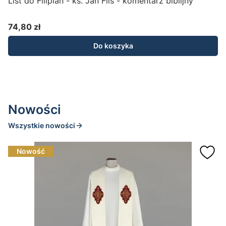
List do Filipian - ks. Jan Flis - komentarz biblijny
L
74,80 zł
Cena
Do koszyka
Nowości
Wszystkie nowości
Nowość