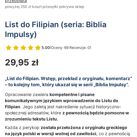
przedpłata
powyżej 250 zł koszt przesyłki pokrywa sklep
List do Filipian (seria: Biblia
Impulsy)
5.00
(Oceny: 69 Recenzje: 0)
Przejdź do sekcji Opinie
Cena
29,95 zł
„List do Filipian. Wstęp, przekład z oryginału, komentarz”
– to kolejny tom, który ukazał się w serii „Biblia Impulsy”.
Opracowanie zawiera
kompetentne i pisane
komunikatywnym językiem wprowadzenie do Listu do
Filipian
. Jego zaletą jest nakreślenie sytuacji historyczno-
społecznej adresatów, które
z pewnością będzie pomocne w
zrozumieniu tekstu Listu.
Każda z perykop
została przełożona z oryginału greckiego
na język polski w wersji wolnej od zawiłości
, co z pewnością