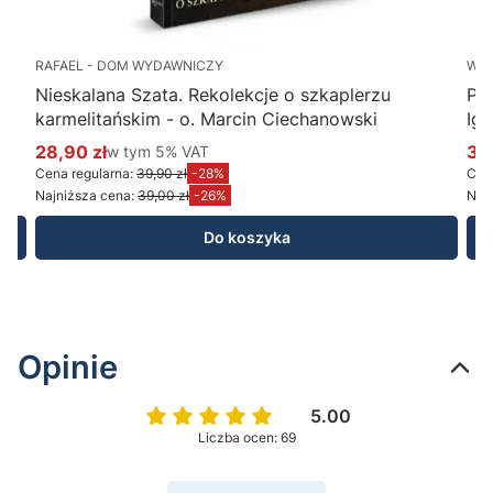
RAFAEL - DOM WYDAWNICZY
WY
Nieskalana Szata. Rekolekcje o szkaplerzu
Po
karmelitańskim - o. Marcin Ciechanowski
Ig
28,90 zł
w tym %s VAT
34
w tym
5%
VAT
Cena promocyjna brutto
Ce
Cena regularna:
39,90 zł
-28%
Cena
Najniższa cena:
39,00 zł
-26%
Najn
Do koszyka
Opinie
5.00
Liczba ocen: 69