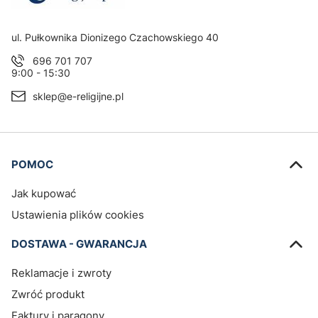
Adres:
ul. Pułkownika Dionizego Czachowskiego 40
696 701 707
9:00 - 15:30
sklep@e-religijne.pl
Linki w stopce
POMOC
Jak kupować
Ustawienia plików cookies
DOSTAWA - GWARANCJA
Reklamacje i zwroty
Zwróć produkt
Faktury i paragony