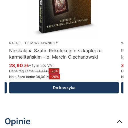
RAFAEL - DOM WYDAWNICZY
WY
Nieskalana Szata. Rekolekcje o szkaplerzu
Po
karmelitańskim - o. Marcin Ciechanowski
Ig
28,90 zł
w tym %s VAT
34
w tym
5%
VAT
Cena promocyjna brutto
Ce
Cena regularna:
39,90 zł
-28%
Cena
Najniższa cena:
39,00 zł
-26%
Najn
Do koszyka
Opinie