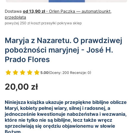
Dostawa
od 13,90 zł
- Orlen Paczka — automat/punkt,
przedpłata
powyżej 250 zł koszt przesyłki pokrywa sklep
Maryja z Nazaretu. O prawdziwej
pobożności maryjnej - José H.
Prado Flores
5.00
(Oceny: 200 Recenzje: 0)
Przejdź do sekcji Opinie
Cena
20,00 zł
Niniejsza książka ukazuje przepiękne biblijne oblicze
Maryi, kobiety pełnej wiary, silnej i radosnej, a
jednocześnie kwestionuje nabożeństwa i wezwania,
które nie tylko nie są biblijne, lecz także wręcz
sprzeciwiają się orędziu objawionemu w słowie
Bożym.