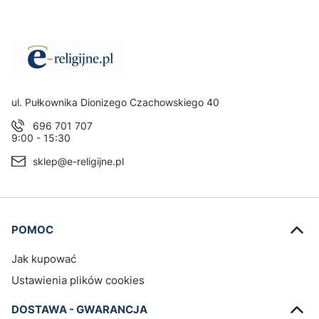
Adres:
ul. Pułkownika Dionizego Czachowskiego 40
696 701 707
9:00 - 15:30
sklep@e-religijne.pl
Linki w stopce
POMOC
Jak kupować
Ustawienia plików cookies
DOSTAWA - GWARANCJA