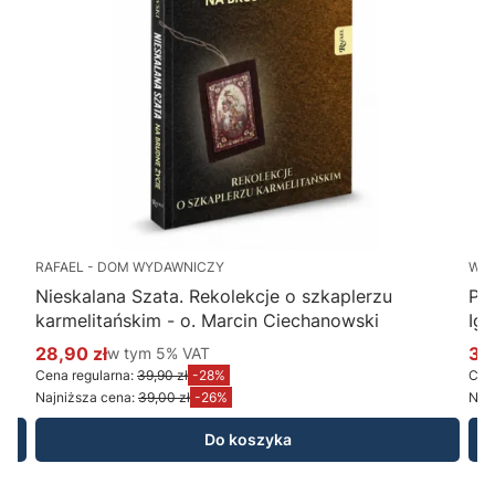
RAFAEL - DOM WYDAWNICZY
WY
Nieskalana Szata. Rekolekcje o szkaplerzu
Po
karmelitańskim - o. Marcin Ciechanowski
Ig
28,90 zł
w tym %s VAT
34
w tym
5%
VAT
Cena promocyjna brutto
Ce
Cena regularna:
39,90 zł
-28%
Cena
Najniższa cena:
39,00 zł
-26%
Najn
Do koszyka