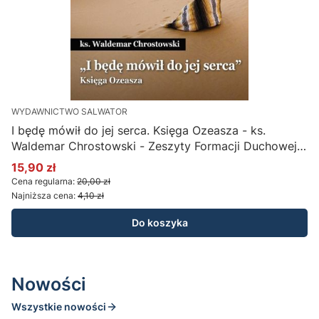
WYDAWNICTWO SALWATOR
I będę mówił do jej serca. Księga Ozeasza - ks.
P
Waldemar Chrostowski - Zeszyty Formacji Duchowej
nr 90
15,90 zł
1
Cena promocyjna
C
Cena regularna:
20,00 zł
C
Najniższa cena:
4,10 zł
N
Do koszyka
Nowości
Wszystkie nowości