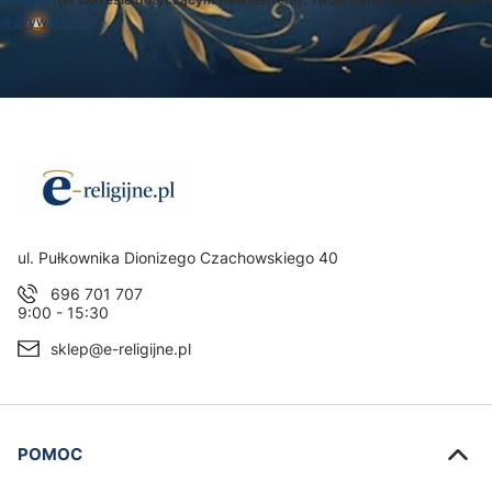
ką prywatności
.
Adres:
ul. Pułkownika Dionizego Czachowskiego 40
696 701 707
9:00 - 15:30
sklep@e-religijne.pl
Linki w stopce
POMOC