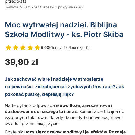
przedpłata
powyżej 250 zł koszt przesyłki pokrywa sklep
Moc wytrwałej nadziei. Biblijna
Szkoła Modlitwy - ks. Piotr Skiba
5.00
(Oceny: 97 Recenzje: 0)
Przejdź do sekcji Opinie
Cena
39,90 zł
Jak zachować wiarę i nadzieję w atmosferze
niepewności, zniechęcenia i życiowych frustracji? Jak
pokonać pustkę, depresję i lęk?
Na te pytania odpowiada
słowo Boże, zawsze nowe i
dostosowane do naszego tu i teraz
. Komentarze biblijne do
wybranych tekstów na każdy dzień i tydzień wnoszą nowe
światło i przemieniają życie.
Czytelnik
uczy się rodzajów modlitwy i jej efektów. Poznaje