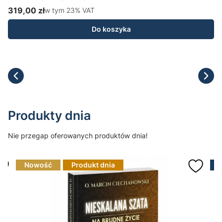
H
319,00 zł
w tym %s VAT
1
w tym
23%
VAT
Cena brutto
C
Do koszyka
Produkty dnia
Nie przegap oferowanych produktów dnia!
Nowość
Produkt dnia