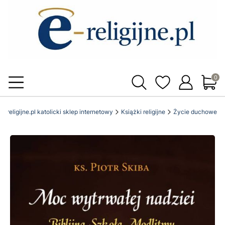
Produ
e-religijne.pl katolicki sklep internetowy
Książki religijne
Życie duchowe