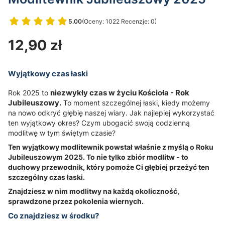
5.00
(Oceny: 1022 Recenzje: 0)
Przejdź do sekcji Opinie
Cena
12,90 zł
Wyjątkowy czas łaski
Rok 2025 to
niezwykły czas w życiu Kościoła - Rok
Jubileuszowy.
To moment szczególnej łaski, kiedy możemy
na nowo odkryć głębię naszej wiary. Jak najlepiej wykorzystać
ten wyjątkowy okres? Czym ubogacić swoją codzienną
modlitwę w tym świętym czasie?
Ten wyjątkowy modlitewnik powstał właśnie z myślą o Roku
Jubileuszowym 2025. To nie tylko zbiór modlitw - to
duchowy przewodnik, który pomoże Ci głębiej przeżyć ten
szczególny czas łaski.
Znajdziesz w nim modlitwy na każdą okoliczność,
sprawdzone przez pokolenia wiernych.
Co znajdziesz w środku?