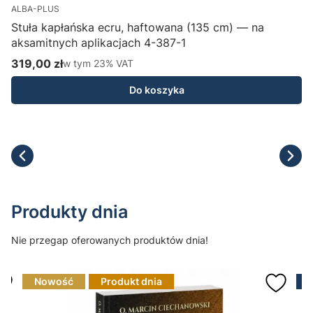
ALBA-PLUS
Stuła kapłańska ecru, haftowana (135 cm) — na
aksamitnych aplikacjach 4-387-1
H
319,00 zł
w tym %s VAT
1
w tym
23%
VAT
Cena brutto
C
Do koszyka
Produkty dnia
Nie przegap oferowanych produktów dnia!
Nowość
Produkt dnia