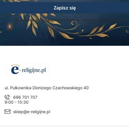
Zapisz się
egulamin
(w zakresie dotyczącym Newslettera). Twoje dane będą przetwarz
ką prywatności
.
Adres:
ul. Pułkownika Dionizego Czachowskiego 40
696 701 707
9:00 - 15:30
sklep@e-religijne.pl