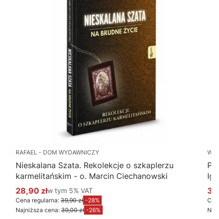
RAFAEL - DOM WYDAWNICZY
WY
Nieskalana Szata. Rekolekcje o szkaplerzu
Po
karmelitańskim - o. Marcin Ciechanowski
Ig
28,90 zł
w tym %s VAT
34
w tym
5%
VAT
Cena promocyjna brutto
Ce
Cena regularna:
39,90 zł
-28%
Cena
Najniższa cena:
39,00 zł
-26%
Najn