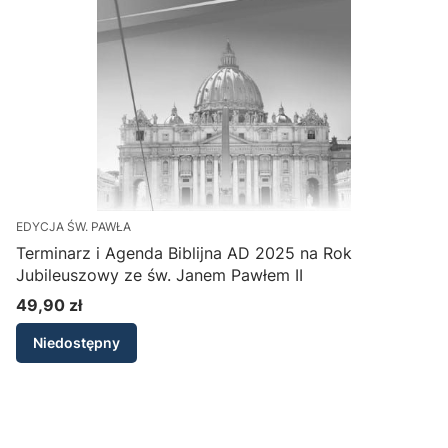
EDYCJA ŚW. PAWŁA
W
Terminarz i Agenda Biblijna AD 2025 na Rok
Jubileuszowy ze św. Janem Pawłem II
n
49,90 zł
Cena
Niedostępny