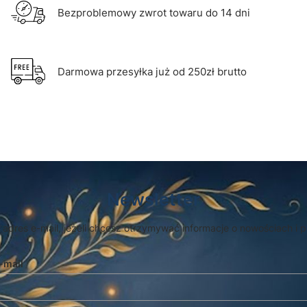
Bezproblemowy zwrot towaru do 14 dni
Darmowa przesyłka już od 250zł brutto
Newsletter
 adres e-mail, jeżeli chcesz otrzymywać informacje o nowościach i 
-mail