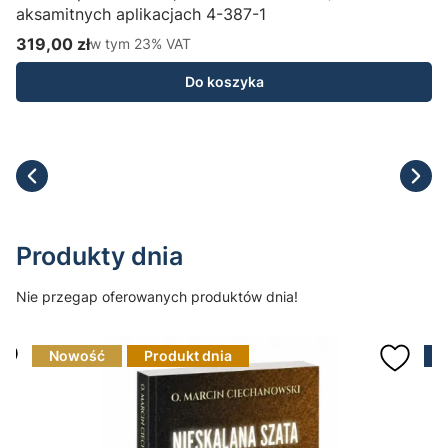
aksamitnych aplikacjach 4-387-1
H
319,00 zł
w tym %s VAT
1
w tym
23%
VAT
Cena brutto
C
Do koszyka
Produkty dnia
Nie przegap oferowanych produktów dnia!
Nowość
Produkt dnia