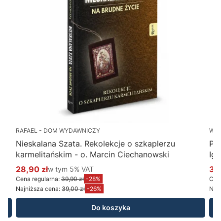
RAFAEL - DOM WYDAWNICZY
WY
Nieskalana Szata. Rekolekcje o szkaplerzu
Po
karmelitańskim - o. Marcin Ciechanowski
Ig
28,90 zł
w tym %s VAT
34
w tym
5%
VAT
Cena promocyjna brutto
Ce
Cena regularna:
39,90 zł
-28%
Cena
Najniższa cena:
39,00 zł
-26%
Najn
Do koszyka