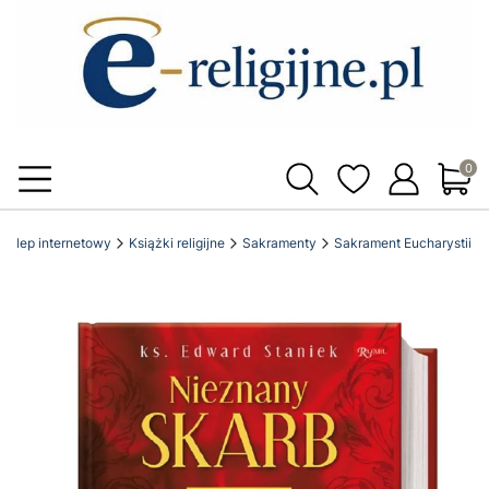
Produ
ki sklep internetowy
Książki religijne
Sakramenty
Sakrament Eucharystii