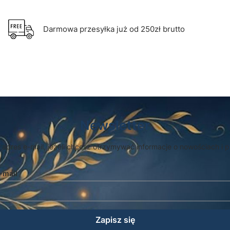
Darmowa przesyłka już od 250zł brutto
Newsletter
 adres e-mail, jeżeli chcesz otrzymywać informacje o nowościach i 
-mail
Zapisz się