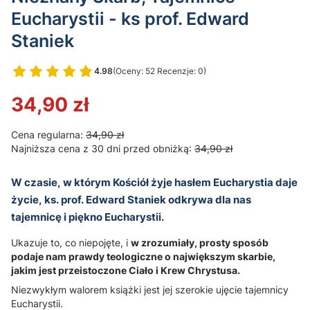
Eucharystii - ks prof. Edward
Staniek
4.98
(Oceny: 52 Recenzje: 0)
Przejdź do sekcji Opinie
34,90 zł
Cena regularna:
34,90 zł
Najniższa cena z 30 dni przed obniżką:
34,90 zł
W czasie, w którym Kościół żyje hasłem Eucharystia daje
życie, ks. prof. Edward Staniek odkrywa dla nas
tajemnicę i piękno Eucharystii.
Ukazuje to, co niepojęte, i
w zrozumiały, prosty sposób
podaje nam prawdy teologiczne o największym skarbie,
jakim jest przeistoczone Ciało i Krew Chrystusa.
Niezwykłym walorem książki jest jej szerokie ujęcie tajemnicy
Eucharystii.