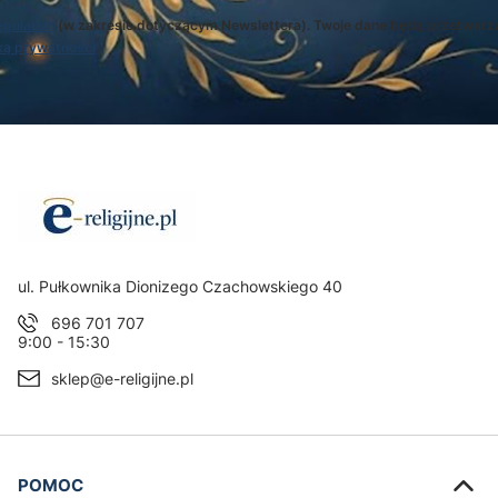
egulamin
(w zakresie dotyczącym Newslettera). Twoje dane będą przetwarz
ką prywatności
.
Adres:
ul. Pułkownika Dionizego Czachowskiego 40
696 701 707
9:00 - 15:30
sklep@e-religijne.pl
Linki w stopce
POMOC