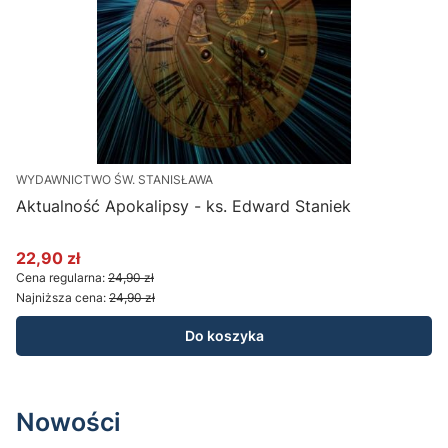
WYDAWNICTWO ŚW. STANISŁAWA
W
Aktualność Apokalipsy - ks. Edward Staniek
E
22,90 zł
2
Cena promocyjna
Cena regularna:
24,90 zł
Najniższa cena:
24,90 zł
Do koszyka
Nowości