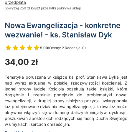
przedpłata
powyżej 250 zł koszt przesyłki pokrywa sklep
Nowa Ewangelizacja - konkretne
wezwanie! - ks. Stanisław Dyk
5.00
(Oceny: 2 Recenzje: 0)
Przejdź do sekcji Opinie
Cena
34,00 zł
Tematyka poruszana w książce ks. prof. Stanisława Dyka jest
nad wyraz aktualna w polskiej rzeczywistości kościelnej. Z
jednej strony ludzie Kościoła oczekują takiej książki, która
dogłębnie i rzetelnie podejdzie do problematyki nowej
ewangelizacji, z drugiej strony niniejsza pozycja uwiarygadnia
już podejmowane działania ewangelizacyjne, jak również może
aktywnie włączyć się w domenę dalszych inicjatyw, dyskusji i
poszukiwań apostolskich rodzących się mocą Ducha Świętego
w umysłach i sercach chrześcijan.