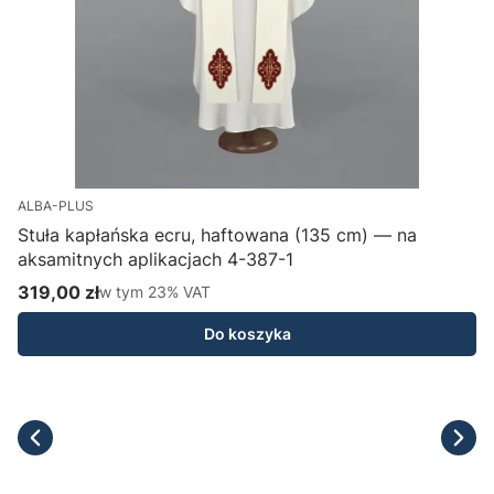
ALBA-PLUS
Stuła kapłańska ecru, haftowana (135 cm) — na
aksamitnych aplikacjach 4-387-1
H
319,00 zł
w tym %s VAT
1
w tym
23%
VAT
Cena brutto
C
Do koszyka