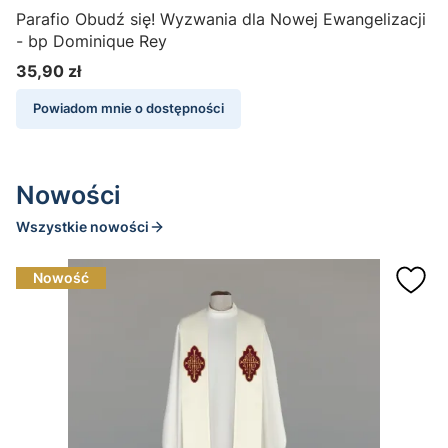
Parafio Obudź się! Wyzwania dla Nowej Ewangelizacji
W
- bp Dominique Rey
p
35,90 zł
3
Cena
Powiadom mnie o dostępności
Nowości
Wszystkie nowości
Nowość