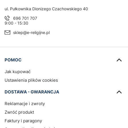
Adres:
ul. Pułkownika Dionizego Czachowskiego 40
696 701 707
9:00 - 15:30
sklep@e-religijne.pl
Linki w stopce
POMOC
Jak kupować
Ustawienia plików cookies
DOSTAWA - GWARANCJA
Reklamacje i zwroty
Zwróć produkt
Faktury i paragony