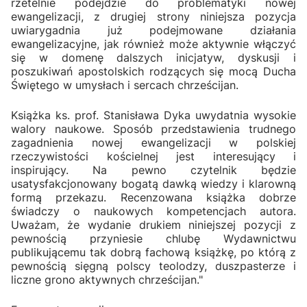
rzetelnie podejdzie do problematyki nowej
ewangelizacji, z drugiej strony niniejsza pozycja
uwiarygadnia już podejmowane działania
ewangelizacyjne, jak również może aktywnie włączyć
się w domenę dalszych inicjatyw, dyskusji i
poszukiwań apostolskich rodzących się mocą Ducha
Świętego w umysłach i sercach chrześcijan.
Książka ks. prof. Stanisława Dyka uwydatnia wysokie
walory naukowe. Sposób przedstawienia trudnego
zagadnienia nowej ewangelizacji w polskiej
rzeczywistości kościelnej jest interesujący i
inspirujący. Na pewno czytelnik będzie
usatysfakcjonowany bogatą dawką wiedzy i klarowną
formą przekazu. Recenzowana książka dobrze
świadczy o naukowych kompetencjach autora.
Uważam, że wydanie drukiem niniejszej pozycji z
pewnością przyniesie chlubę Wydawnictwu
publikującemu tak dobrą fachową książkę, po którą z
pewnością sięgną polscy teolodzy, duszpasterze i
liczne grono aktywnych chrześcijan."