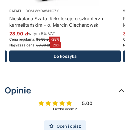
RAFAEL - DOM WYDAWNICZY
WY
Nieskalana Szata. Rekolekcje o szkaplerzu
Po
karmelitańskim - o. Marcin Ciechanowski
Ig
28,90 zł
w tym %s VAT
34
w tym
5%
VAT
Cena promocyjna brutto
Ce
Cena regularna:
39,90 zł
-28%
Cena
Najniższa cena:
39,00 zł
-26%
Najn
Do koszyka
Opinie
5.00
Liczba ocen: 2
Oceń i opisz