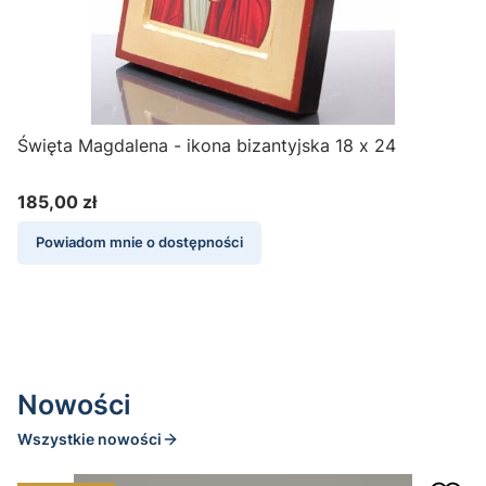
Święta Magdalena - ikona bizantyjska 18 x 24
ie
S
M
185,00 zł
Cena
Powiadom mnie o dostępności
Nowości
Wszystkie nowości