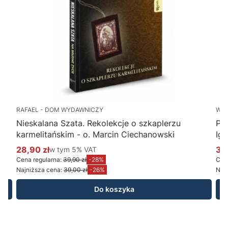
RAFAEL - DOM WYDAWNICZY
WY
Nieskalana Szata. Rekolekcje o szkaplerzu
Po
karmelitańskim - o. Marcin Ciechanowski
Ig
28,90 zł
w tym %s VAT
34
w tym
5%
VAT
Cena promocyjna brutto
Ce
Cena regularna:
39,90 zł
-28%
Cena
Najniższa cena:
39,00 zł
-26%
Najn
Do koszyka