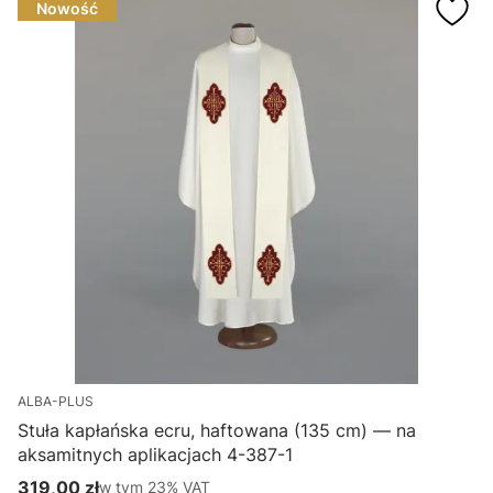
Nowość
ALBA-PLUS
Stuła kapłańska ecru, haftowana (135 cm) — na
aksamitnych aplikacjach 4-387-1
H
319,00 zł
w tym %s VAT
1
w tym
23%
VAT