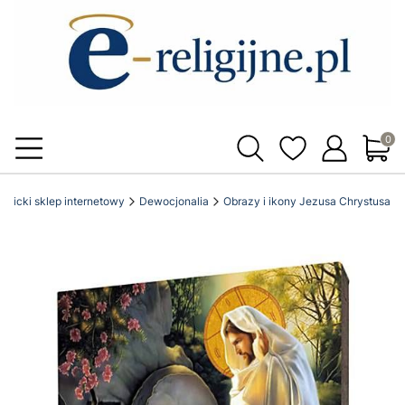
Produ
atolicki sklep internetowy
Dewocjonalia
Obrazy i ikony Jezusa Chrystusa