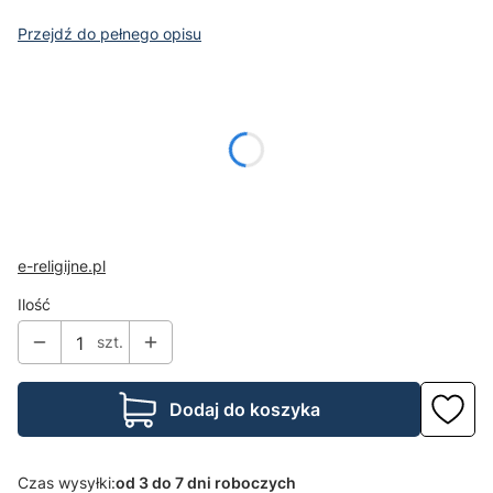
Przejdź do pełnego opisu
Wybierz wariant produktu:
Poszczególne warianty mogą różnić się ceną
*
rozmiar ikony
Wybierz
e-religijne.pl
Ilość
szt.
Dodaj do koszyka
Czas wysyłki:
od 3 do 7 dni roboczych