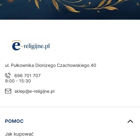
Adres:
ul. Pułkownika Dionizego Czachowskiego 40
696 701 707
9:00 - 15:30
sklep@e-religijne.pl
Linki w stopce
POMOC
Jak kupować