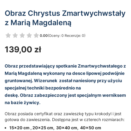
Obraz Chrystus Zmartwychwstały
z Marią Magdaleną
0.00
(Oceny: 0 Recenzje: 0)
Przejdź do sekcji Opinie
Cena
139,00 zł
Obraz przedstawiający spotkanie Zmartwychwstałego z
Marią Magdaleną wykonany na desce lipowej podwójnie
gruntowanej.
Wizerunek
został naniesiony przy użyciu
specjalnej techniki bezpośrednio na
deskę. Obraz zabezpieczony jest specjalnym werniksem
na bazie żywicy.
Obraz posiada certyfikat oraz zawieszkę typu krokodyl i jest
gotowa do zawieszenia. Dostępna jest w czterech rozmiarach:
15x20 cm ,
20x25 cm,
30x40 cm,
40x50 cm