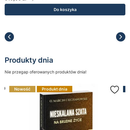
Cena brutto
C
Do koszyka
Produkty dnia
Nie przegap oferowanych produktów dnia!
Nowość
Produkt dnia