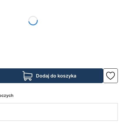
żnić się ceną
Dodaj do koszyka
boczych