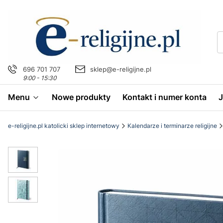
696 701 707
sklep@e-religijne.pl
9:00 - 15:30
Menu
Nowe produkty
Kontakt i numer konta
e-religijne.pl katolicki sklep internetowy
Kalendarze i terminarze religijne