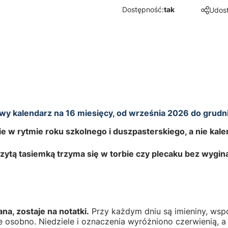
Dostępność:
tak
Udost
owy kalendarz na 16 miesięcy, od września 2026 do grudn
zie w rytmie roku szkolnego i duszpasterskiego, a nie ka
ytą tasiemką trzyma się w torbie czy plecaku bez wygin
ana, zostaje na notatki.
Przy każdym dniu są imieniny, wspo
nie osobno. Niedziele i oznaczenia wyróżniono czerwienią, 