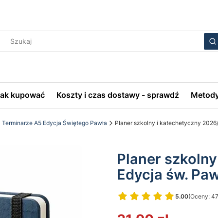
Wyczyś
S
Jak kupować
Koszty i czas dostawy - sprawdź
Metody
Terminarze A5 Edycja Świętego Pawła
Planer szkolny i katechetyczny 2026
Planer szkolny
Edycja św. Pa
5.00
(Oceny: 47
Przejdź do 