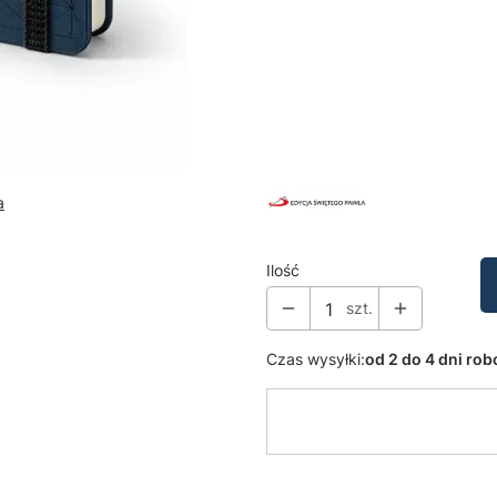
Wybierz wariant produktu:
Poszczególne warianty mogą ró
*
wzór okładki
granatowy
miętowy
a
Ilość
szt.
Czas wysyłki:
od 2 do 4 dni ro