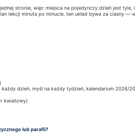
dnej stronie, więc miejsca na pojedynczy dzień jest tyle, il
lan lekcji minuta po minucie, ten układ bywa za ciasny — w
j
a każdy dzień, myśl na każdy tydzień, kalendarium 2026/202
ór kwiatowy)
ycznego lub parafii?