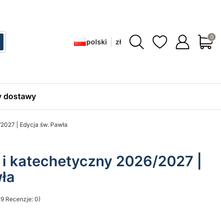
Produ
polski
zł
ć
zukaj
 dostawy
/2027 | Edycja św. Pawła
 i katechetyczny 2026/2027 |
wła
9 Recenzje: 0)
sekcji Opinie