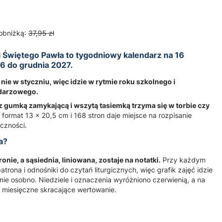
obniżką:
37,95 zł
i Świętego Pawła to tygodniowy kalendarz na 16
6 do grudnia 2027.
nie w styczniu, więc idzie w rytmie roku szkolnego i
ndarzowego.
 gumką zamykającą i wszytą tasiemką trzyma się w torbie czy
; format 13 × 20,5 cm i 168 stron daje miejsce na rozpisanie
czności.
a?
ronie, a sąsiednia, liniowana, zostaje na notatki.
Przy każdym
atrona i odnośniki do czytań liturgicznych, więc grafik zajęć idzie
nie osobno. Niedziele i oznaczenia wyróżniono czerwienią, a na
i miesięczne skracające wertowanie.