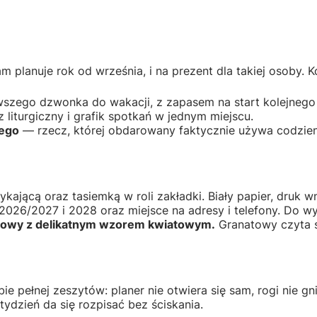
m planuje rok od września, i na prezent dla takiej osoby. K
wszego dzwonka do wakacji, z zapasem na start kolejnego
liturgiczny i grafik spotkań w jednym miejscu.
nego
— rzecz, której obdarowany faktycznie używa codzienn
jącą oraz tasiemką w roli zakładki. Biały papier, druk w
 2026/2027 i 2028 oraz miejsce na adresy i telefony. Do 
towy z delikatnym wzorem kwiatowym.
Granatowy czyta si
e pełnej zeszytów: planer nie otwiera się sam, rogi nie gn
tydzień da się rozpisać bez ściskania.