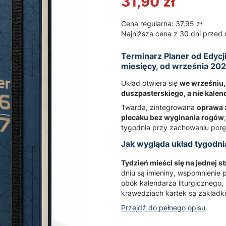
31,90 zł
Cena regularna:
37,95 zł
Najniższa cena z 30 dni przed 
Terminarz Planer od Edycj
miesięcy, od września 202
Układ otwiera się
we wrześniu, 
duszpasterskiego, a nie kale
Twarda, zintegrowana
oprawa z
plecaku bez wyginania rogów
tygodnia przy zachowaniu porę
Jak wygląda układ tygodni
Tydzień mieści się na jednej st
dniu są imieniny, wspomnienie p
obok kalendarza liturgicznego, 
krawędziach kartek są zakładk
Przejdź do pełnego opisu