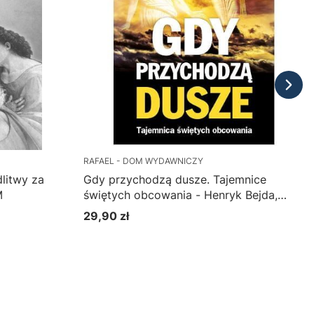
RAFAEL - DOM WYDAWNICZY
litwy za
Gdy przychodzą dusze. Tajemnice
M
świętych obcowania - Henryk Bejda,
Katarzyna Pabis
29,90 zł
Cena
Do koszyka