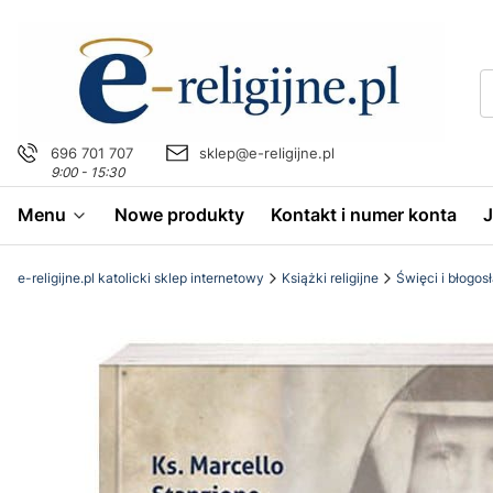
696 701 707
sklep@e-religijne.pl
9:00 - 15:30
Menu
Nowe produkty
Kontakt i numer konta
e-religijne.pl katolicki sklep internetowy
Książki religijne
Święci i błogos