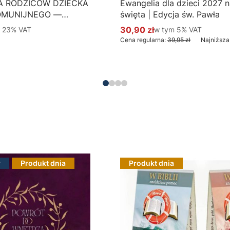
A RODZICÓW DZIECKA
Ewangelia dla dzieci 2027 na
OMUNIJNEGO —
święta | Edycja św. Pawła
 Hlondianum - druk
 %s VAT
30,90 zł
w tym %s VAT
m
23%
VAT
w tym
5%
VAT
Cena promocyjna brutto
aczka 50 szt.
Cena regularna:
39,95 zł
Najniższa
Do koszyka
Do koszyka
r
Produkt dnia
Produkt dnia