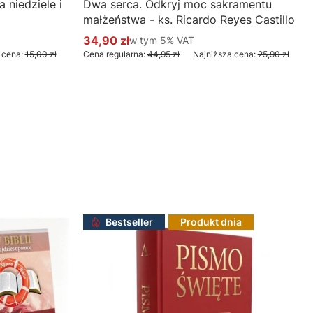
 niedziele i
Dwa serca. Odkryj moc sakramentu
małżeństwa - ks. Ricardo Reyes Castillo
34,90 zł
w tym %s VAT
w tym
5%
VAT
Cena promocyjna brutto
 cena:
15,00 zł
Cena regularna:
44,95 zł
Najniższa cena:
25,90 zł
Do koszyka
Bestseller
Produkt dnia