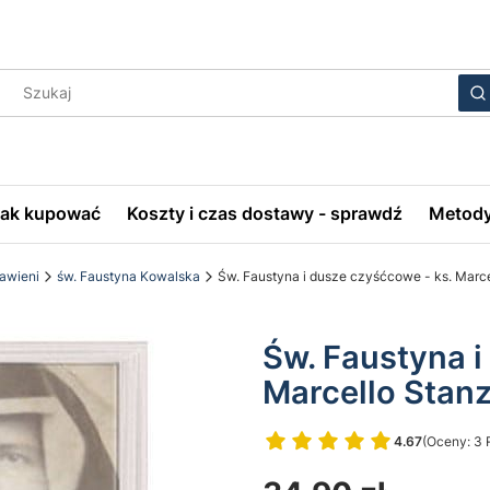
Wyczyś
S
Jak kupować
Koszty i czas dostawy - sprawdź
Metody
ławieni
św. Faustyna Kowalska
Św. Faustyna i dusze czyśćcowe - ks. Marce
Św. Faustyna i
Marcello Stan
4.67
(Oceny: 3 
Przejdź do 