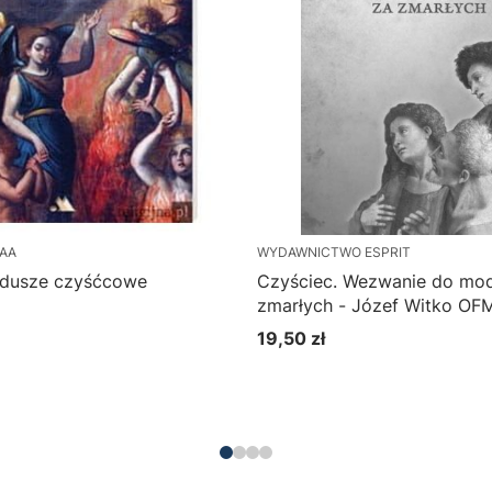
AA
WYDAWNICTWO ESPRIT
 dusze czyśćcowe
Czyściec. Wezwanie do mod
zmarłych - Józef Witko OF
19,50 zł
Cena