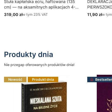
Stuła kapłańska ecru, haftowana (135
DEKLARACJ
cm) — na aksamitnych aplikacjach 4-
PIERWSZOK
387-1
Wydawnictwo
319,00 zł
w tym %s VAT
11,90 zł
w tym
w tym
23%
VAT
w ty
Cena brutto
Cena brutto
parafialny, p
Do koszyka
Produkty dnia
Nie przegap oferowanych produktów dnia!
Nowość
Produkt dnia
Bestselle