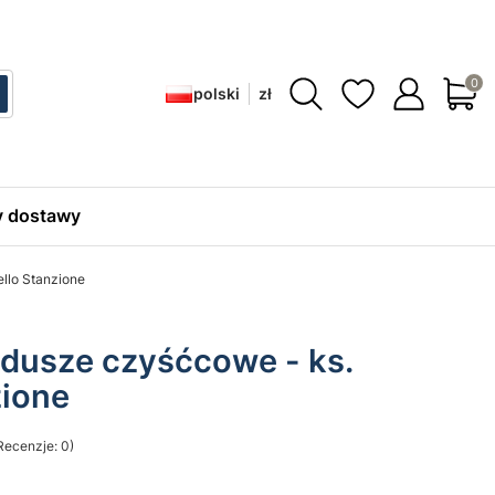
Produ
polski
zł
ć
zukaj
 dostawy
llo Stanzione
 dusze czyśćcowe - ks.
zione
Recenzje: 0)
sekcji Opinie