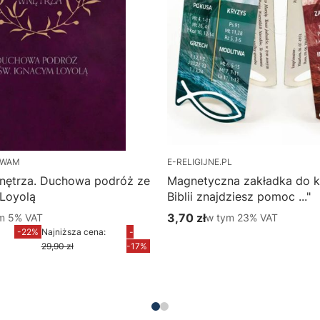
 WAM
E-RELIGIJNE.PL
nętrza. Duchowa podróż ze
Magnetyczna zakładka do k
 Loyolą
Biblii znajdziesz pomoc ..."
m %s VAT
3,70 zł
w tym %s VAT
ym
5%
VAT
w tym
23%
VAT
yjna brutto
Cena brutto
-22%
Najniższa cena:
-
Do koszyka
29,90 zł
-17%
Do koszyka