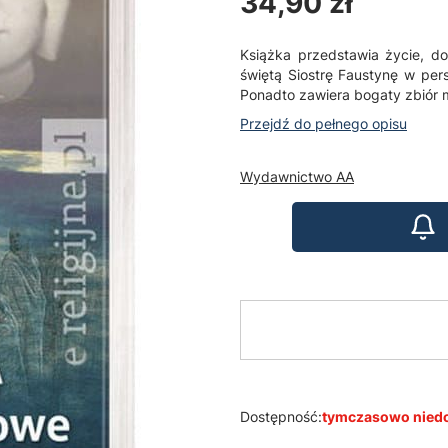
Cena
34,90 zł
Książka przedstawia życie, do
świętą Siostrę Faustynę w per
Ponadto zawiera bogaty zbiór 
Przejdź do pełnego opisu
Wydawnictwo AA
Dostępność:
tymczasowo nied