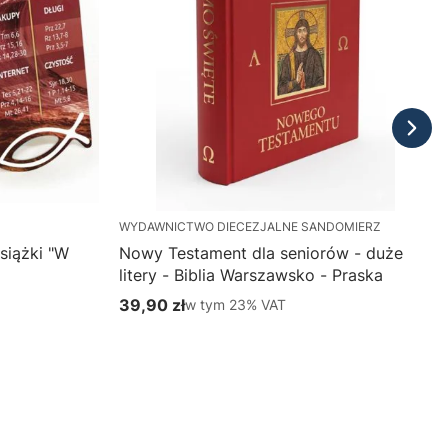
WYDAWNICTWO DIECEZJALNE SANDOMIERZ
siążki "W
Nowy Testament dla seniorów - duże
litery - Biblia Warszawsko - Praska
39,90 zł
w tym %s VAT
w tym
23%
VAT
Cena brutto
Do koszyka