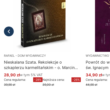
RAFAEL - DOM WYDAWNICZY
WYDAWNICTWO
Nieskalana Szata. Rekolekcje o
Powrót do w
szkaplerzu karmelitańskim - o. Marcin
św. Ignacym
Ciechanowski
28,90 zł
w tym %s VAT
34,90 zł
w ty
w tym
5%
VAT
w t
Cena promocyjna brutto
Cena promoc
Cena regularna:
-28%
Najniższa cena:
-26%
Cena regularna:
39,90 zł
39,00 zł
44,90 zł
Do koszyka