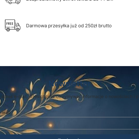
Darmowa przesyłka już od 250zł brutto
Newsletter
 adres e-mail, jeżeli chcesz otrzymywać informacje o nowościach i 
-mail