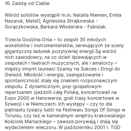
16. Zależę od Ciebie
Wśród solistów wystąpili m.in. Natalia Niemen, Emila
Nazaruk, MateO, Agnieszka Strajkowska -
Gorączkowska, Barbara Włodarska - Fabisiak.
Trzecia Godzina Dnia – to zespół 35 młodych
wokalistów i instrumentalistów, serwujących ze sceny
gigantyczny ładunek pozytywnej energii.Są wśród
nich zawodowcy, na co dzień śpiewających w
zespołach i teatrach muzycznych, ale i amatorzy –
między innymi laureaci Szansy na Sukces i Drogi do
Gwiazd. Młodość i energia, zaangażowanie i
spontaniczność stały się znakiem rozpoznawczym
zespołu. Z dynamicznym, pop-gospelowym
repertuarem zjeździli całą Polskę, koncertowali na
Expo 2000 w Hanowerze, grali trasy koncertowe w
Szwecji i w Niemczech. Ich występy – czy to dla
piętnastu tysięcy ludzi na Festiwalu Songs Of Songs w
Toruniu, czy też w kameralnym wnętrzu krakowskiego
Kościoła Mariackiego – zawsze porywają i stają się
wydarzeniem wieczoru. W październiku 2001 r. TGD