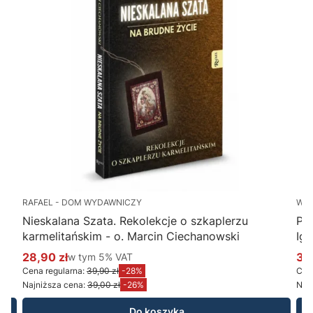
RAFAEL - DOM WYDAWNICZY
WY
Nieskalana Szata. Rekolekcje o szkaplerzu
Po
karmelitańskim - o. Marcin Ciechanowski
Ig
28,90 zł
w tym %s VAT
34
w tym
5%
VAT
Cena promocyjna brutto
Ce
Cena regularna:
39,90 zł
-28%
Cena
Najniższa cena:
39,00 zł
-26%
Najn
Do koszyka