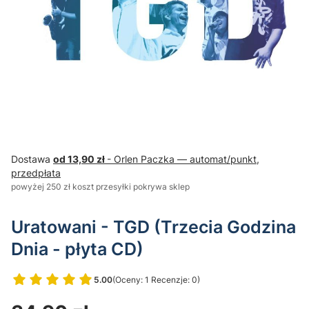
Dostawa
od 13,90 zł
- Orlen Paczka — automat/punkt,
przedpłata
powyżej 250 zł koszt przesyłki pokrywa sklep
Uratowani - TGD (Trzecia Godzina
Dnia - płyta CD)
5.00
(Oceny: 1 Recenzje: 0)
Przejdź do sekcji Opinie