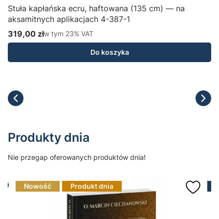
Stuła kapłańska ecru, haftowana (135 cm) — na
aksamitnych aplikacjach 4-387-1
H
319,00 zł
w tym %s VAT
1
w tym
23%
VAT
Cena brutto
C
Do koszyka
Produkty dnia
Nie przegap oferowanych produktów dnia!
Nowość
Produkt dnia