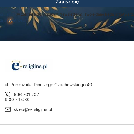
Zapisz się
egulamin
(w zakresie dotyczącym Newslettera). Twoje dane będą przetwarz
ką prywatności
.
Adres:
ul. Pułkownika Dionizego Czachowskiego 40
696 701 707
9:00 - 15:30
sklep@e-religijne.pl