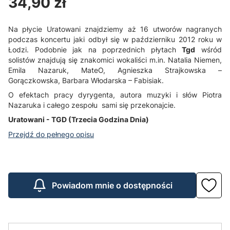
Cena
34,90 zł
Na płycie Uratowani znajdziemy aż 16 utworów nagranych
podczas koncertu jaki odbył się w październiku 2012 roku w
Łodzi. Podobnie jak na poprzednich płytach
Tgd
wśród
solistów znajdują się znakomici wokaliści m.in. Natalia Niemen,
Emila Nazaruk, MateO, Agnieszka Strajkowska –
Gorączkowska, Barbara Włodarska – Fabisiak.
O efektach pracy dyrygenta, autora muzyki i słów Piotra
Nazaruka i całego zespołu sami się przekonajcie.
Uratowani - TGD (Trzecia Godzina Dnia)
Przejdź do pełnego opisu
Powiadom mnie o dostępności