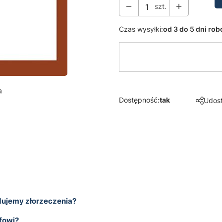
szt.
Czas wysyłki:
od 3 do 5 dni ro
a
Dostępność:
tak
Udost
dujemy złorzeczenia?
fowi?