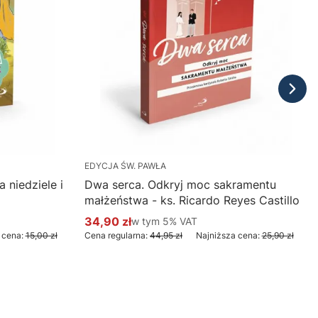
EDYCJA ŚW. PAWŁA
 niedziele i
Dwa serca. Odkryj moc sakramentu
małżeństwa - ks. Ricardo Reyes Castillo
34,90 zł
w tym %s VAT
w tym
5%
VAT
Cena promocyjna brutto
 cena:
15,00 zł
Cena regularna:
44,95 zł
Najniższa cena:
25,90 zł
Do koszyka