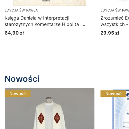
EDYCJA ŚW. PAWŁA
EDYCJA ŚW. PA
Księga Daniela w interpretacji
Zrozumieć Ew
starożytnych Komentarze Hipolita i
wszystkich -
Teodoreta z Cyru (seria Biblia Ojców
64,90 zł
29,95 zł
Cena
Cena
Tom 8)
Do koszyka
Nowości
Nowość
Nowość