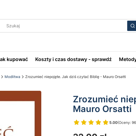
Wyczyś
S
Jak kupować
Koszty i czas dostawy - sprawdź
Metody
Modlitwa
Zrozumieć niepojęte. Jak dziś czytać Biblię - Mauro Orsatti
Zrozumieć niep
Mauro Orsatti
5.00
(Oceny: 96
Przejdź do 