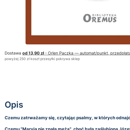
Dostawa
od 13,90 zł
- Orlen Paczka — automat/punkt, przedpłat
powyżej 250 zł koszt przesyłki pokrywa sklep
Opis
Czemu zatrważamy się, czytając psalmy, w których odnaj
Czemu "Maryja nie znała męża", choć była zaślubiona Józe