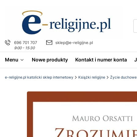
696 701 707
sklep@e-religijne.pl
9:00 - 15:30
Menu
Nowe produkty
Kontakt i numer konta
e-religijne.pl katolicki sklep internetowy
Książki religijne
Życie duchowe