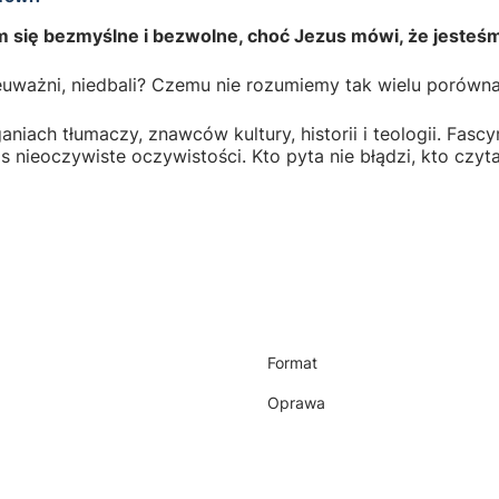
am się bezmyślne i bezwolne, choć Jezus mówi, że jeste
 nieuważni, niedbali? Czemu nie rozumiemy tak wielu porów
aganiach tłumaczy, znawców kultury, historii i teologii. Fa
as nieoczywiste oczywistości. Kto pyta nie błądzi, kto cz
Format
Oprawa