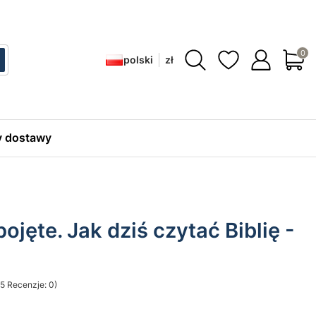
Produ
polski
zł
ć
zukaj
 dostawy
ojęte. Jak dziś czytać Biblię -
5 Recenzje: 0)
sekcji Opinie