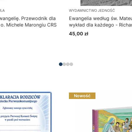
WŁA
WYDAWNICTWO JEDNOŚĆ
angelię. Przewodnik dla
Ewangelia według św. Mateu
 o. Michele Marongiu CRS
wykład dla każdego - Richar
45,00 zł
Cena
Do koszyka
Nowość