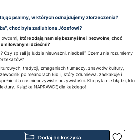
ając psalmy, w których odnajdujemy złorzeczenia?
ża", choć była zaślubiona Józefowi?
s owcami,
które zdają nam się bezmyślne i bezwolne, choć
o umiłowanymi dziećmi?
? Czy spisali ją ludzie nieuważni, niedbali? Czemu nie rozumiemy
, przekazów?
kulturowych, tradycji, zmaganiach tłumaczy, znawców kultury,
 przewodnik po meandrach Biblii, który zdumiewa, zaskakuje i
ełnie dla nas nieoczywiste oczywistości. Kto pyta nie błądzi, kto
 lektury. Książka NAPRAWDĘ dla każdego!
Dodaj do koszyka