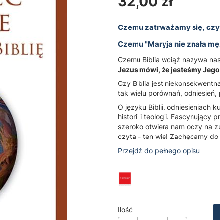
Cena
32,00 zł
Czemu zatrważamy się, czyt
Czemu "Maryja nie znała mę
Czemu Biblia wciąż nazywa na
Jezus mówi, że jesteśmy Jeg
Czy Biblia jest niekonsekwentna
tak wielu porównań, odniesień
O języku Biblii, odniesieniach 
historii i teologii. Fascynujący
szeroko otwiera nam oczy na zup
czyta - ten wie! Zachęcamy do
Przejdź do pełnego opisu
Ilość