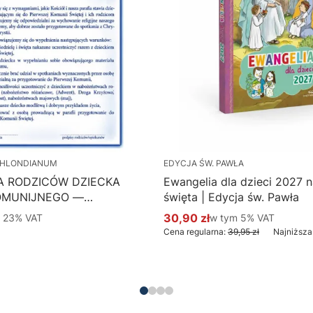
HLONDIANUM
EDYCJA ŚW. PAWŁA
A RODZICÓW DZIECKA
Ewangelia dla dzieci 2027 na
OMUNIJNEGO —
święta | Edycja św. Pawła
 Hlondianum - druk
 %s VAT
30,90 zł
w tym %s VAT
m
23%
VAT
w tym
5%
VAT
Cena promocyjna brutto
aczka 50 szt.
Cena regularna:
39,95 zł
Najniższa
Do koszyka
Do koszyka