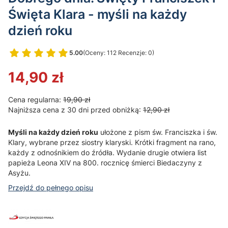
Święta Klara - myśli na każdy
dzień roku
5.00
(Oceny: 112 Recenzje: 0)
Przejdź do sekcji Opinie
14,90 zł
Cena regularna:
19,90 zł
Najniższa cena z 30 dni przed obniżką:
12,90 zł
Myśli na każdy dzień roku
ułożone z pism św. Franciszka i św.
Klary, wybrane przez siostry klaryski. Krótki fragment na rano,
każdy z odnośnikiem do źródła. Wydanie drugie otwiera list
papieża Leona XIV na 800. rocznicę śmierci Biedaczyny z
Asyżu.
Przejdź do pełnego opisu