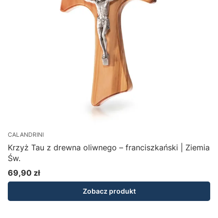
CALANDRINI
K
Krzyż Tau z drewna oliwnego – franciszkański | Ziemia
O
Św.
69,90 zł
1
Cena
Zobacz produkt