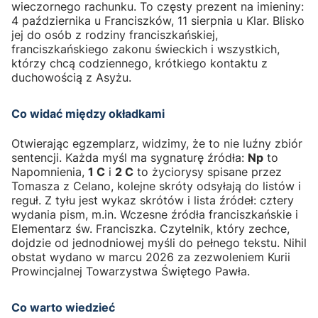
wieczornego rachunku. To częsty prezent na imieniny:
4 października u Franciszków, 11 sierpnia u Klar. Blisko
jej do osób z rodziny franciszkańskiej,
franciszkańskiego zakonu świeckich i wszystkich,
którzy chcą codziennego, krótkiego kontaktu z
duchowością z Asyżu.
Co widać między okładkami
Otwierając egzemplarz, widzimy, że to nie luźny zbiór
sentencji. Każda myśl ma sygnaturę źródła:
Np
to
Napomnienia,
1 C
i
2 C
to życiorysy spisane przez
Tomasza z Celano, kolejne skróty odsyłają do listów i
reguł. Z tyłu jest wykaz skrótów i lista źródeł: cztery
wydania pism, m.in. Wczesne źródła franciszkańskie i
Elementarz św. Franciszka. Czytelnik, który zechce,
dojdzie od jednodniowej myśli do pełnego tekstu. Nihil
obstat wydano w marcu 2026 za zezwoleniem Kurii
Prowincjalnej Towarzystwa Świętego Pawła.
Co warto wiedzieć