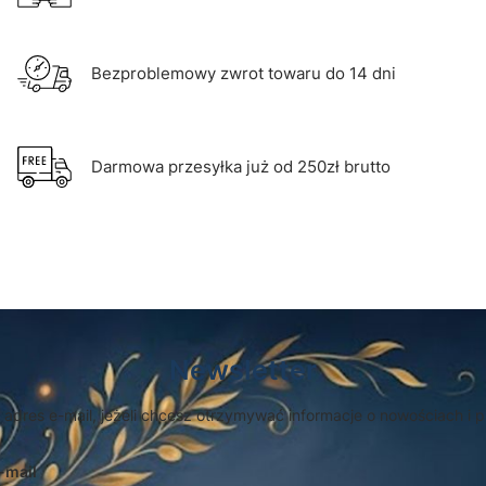
Bezproblemowy zwrot towaru do 14 dni
Darmowa przesyłka już od 250zł brutto
Newsletter
 adres e-mail, jeżeli chcesz otrzymywać informacje o nowościach i 
-mail