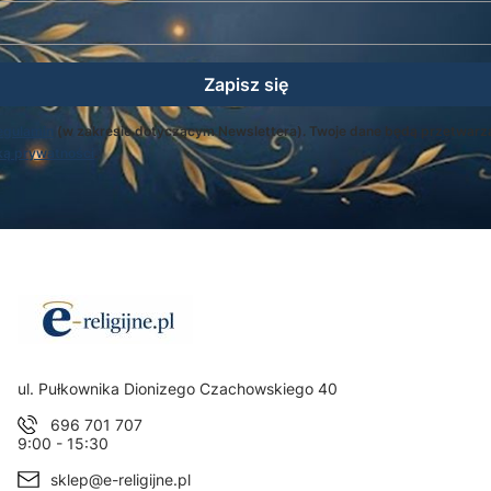
Zapisz się
egulamin
(w zakresie dotyczącym Newslettera). Twoje dane będą przetwarz
ką prywatności
.
Adres:
ul. Pułkownika Dionizego Czachowskiego 40
696 701 707
9:00 - 15:30
sklep@e-religijne.pl