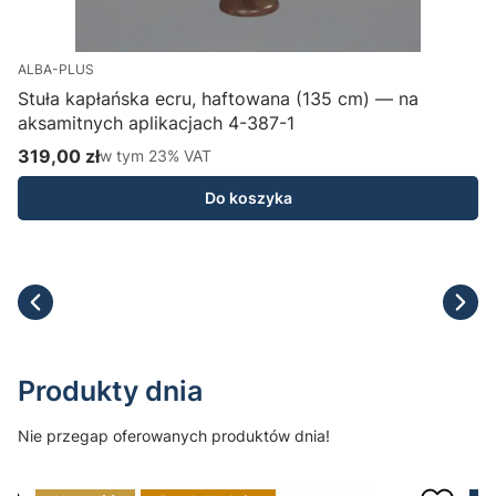
ALBA-PLUS
Stuła kapłańska ecru, haftowana (135 cm) — na
aksamitnych aplikacjach 4-387-1
H
319,00 zł
w tym %s VAT
1
w tym
23%
VAT
Cena brutto
C
Do koszyka
Produkty dnia
Nie przegap oferowanych produktów dnia!