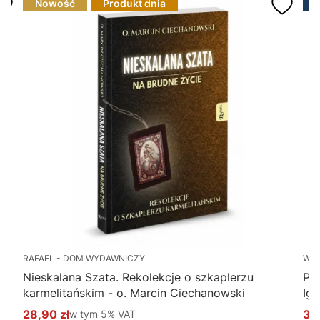
Nowość
Produkt dnia
RAFAEL - DOM WYDAWNICZY
WY
Nieskalana Szata. Rekolekcje o szkaplerzu
Po
karmelitańskim - o. Marcin Ciechanowski
Ig
28,90 zł
w tym %s VAT
34
w tym
5%
VAT