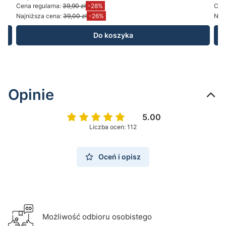
Cena promocyjna brutto
Ce
Cena regularna:
39,90 zł
-28%
Cena
Najniższa cena:
39,00 zł
-26%
Najn
Do koszyka
Opinie
5.00
Liczba ocen: 112
Oceń i opisz
Możliwość odbioru osobistego