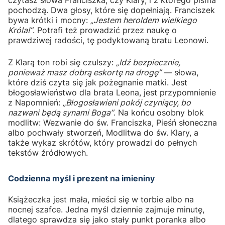
pochodzą. Dwa głosy, które się dopełniają. Franciszek
bywa krótki i mocny:
„Jestem heroldem wielkiego
Króla!”
. Potrafi też prowadzić przez naukę o
prawdziwej radości, tę podyktowaną bratu Leonowi.
Z Klarą ton robi się czulszy:
„Idź bezpiecznie,
ponieważ masz dobrą eskortę na drogę”
— słowa,
które dziś czyta się jak pożegnanie matki. Jest
błogosławieństwo dla brata Leona, jest przypomnienie
z Napomnień:
„Błogosławieni pokój czyniący, bo
nazwani będą synami Boga”
. Na końcu osobny blok
modlitw: Wezwanie do św. Franciszka, Pieśń słoneczna
albo pochwały stworzeń, Modlitwa do św. Klary, a
także wykaz skrótów, który prowadzi do pełnych
tekstów źródłowych.
Codzienna myśl i prezent na imieniny
Książeczka jest mała, mieści się w torbie albo na
nocnej szafce. Jedna myśl dziennie zajmuje minutę,
dlatego sprawdza się jako stały punkt poranka albo