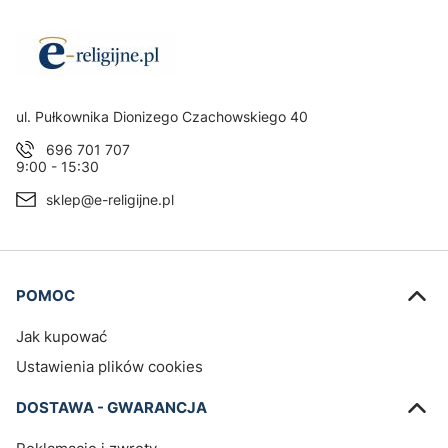
Adres:
ul. Pułkownika Dionizego Czachowskiego 40
696 701 707
9:00 - 15:30
sklep@e-religijne.pl
Linki w stopce
POMOC
Jak kupować
Ustawienia plików cookies
DOSTAWA - GWARANCJA