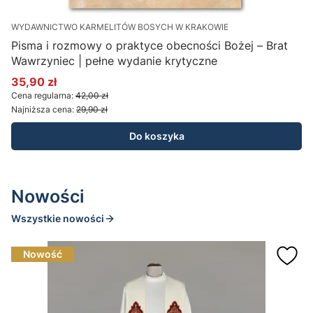
WYDAWNICTWO KARMELITÓW BOSYCH W KRAKOWIE
W
Pisma i rozmowy o praktyce obecności Bożej – Brat
Wawrzyniec | pełne wydanie krytyczne
35,90 zł
2
Cena promocyjna
C
Cena regularna:
42,00 zł
C
Najniższa cena:
29,90 zł
N
Do koszyka
Nowości
Wszystkie nowości
Nowość