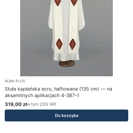
ALBA-PLUS
Stuła kapłańska ecru, haftowana (135 cm) — na
aksamitnych aplikacjach 4-387-1
H
319,00 zł
w tym %s VAT
1
w tym
23%
VAT
Cena brutto
C
Do koszyka