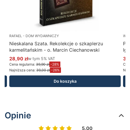
RAFAEL - DOM WYDAWNICZY
WY
Nieskalana Szata. Rekolekcje o szkaplerzu
Po
karmelitańskim - o. Marcin Ciechanowski
Ig
28,90 zł
w tym %s VAT
34
w tym
5%
VAT
Cena promocyjna brutto
Ce
Cena regularna:
39,90 zł
-28%
Cena
Najniższa cena:
39,00 zł
-26%
Najn
Do koszyka
Opinie
5.00