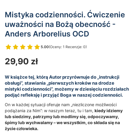
Mistyka codzienności. Ćwiczenie
uważności na Bożą obecność -
Anders Arborelius OCD
5.00
(Oceny: 1 Recenzje: 0)
Przejdź do sekcji Opinie
Cena
29,90 zł
W książce tej, którą Autor przyrównuje do „instrukcji
obsługi”, stawiania „pierwszych kroków na drodze
mistyki codzienności”, możemy w dziesięciu rozdziałach
podjąć refleksję i przyjąć Boga w naszej codzienności.
On w każdej sytuacji oferuje nam „niezliczone możliwości
podążania za Nim”: w naszym teraz, tu i tam,
kiedy idziemy
lub siedzimy, patrzymy lub modlimy się, odpoczywamy,
śpimy lub wychwalamy – we wszystkim, co składa się na
życie człowieka.