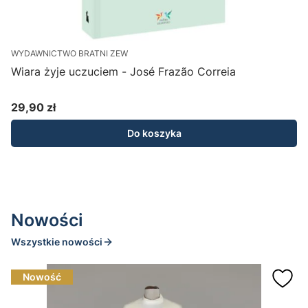
WYDAWNICTWO BRATNI ZEW
Wiara żyje uczuciem - José Frazão Correia
F
29,90 zł
Cena
C
C
Do koszyka
N
Nowości
Wszystkie nowości
Nowość