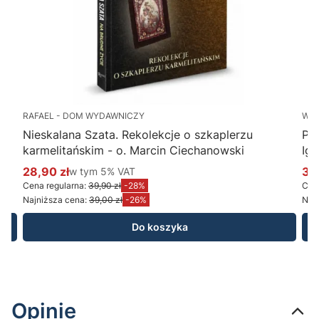
RAFAEL - DOM WYDAWNICZY
WY
Nieskalana Szata. Rekolekcje o szkaplerzu
Po
karmelitańskim - o. Marcin Ciechanowski
Ig
28,90 zł
w tym %s VAT
34
w tym
5%
VAT
Cena promocyjna brutto
Ce
Cena regularna:
39,90 zł
-28%
Cena
Najniższa cena:
39,00 zł
-26%
Najn
Do koszyka
Opinie