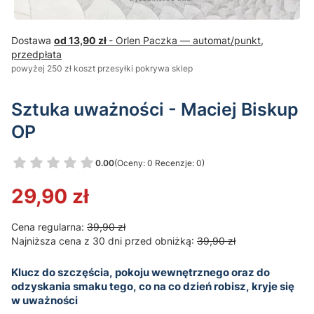
Dostawa
od 13,90 zł
- Orlen Paczka — automat/punkt,
przedpłata
powyżej 250 zł koszt przesyłki pokrywa sklep
Sztuka uważności - Maciej Biskup
OP
0.00
(Oceny: 0 Recenzje: 0)
Przejdź do sekcji Opinie
29,90 zł
Cena regularna:
39,90 zł
Najniższa cena z 30 dni przed obniżką:
39,90 zł
Klucz do szczęścia, pokoju wewnętrznego oraz do
odzyskania smaku tego, co na co dzień robisz, kryje się
w uważności