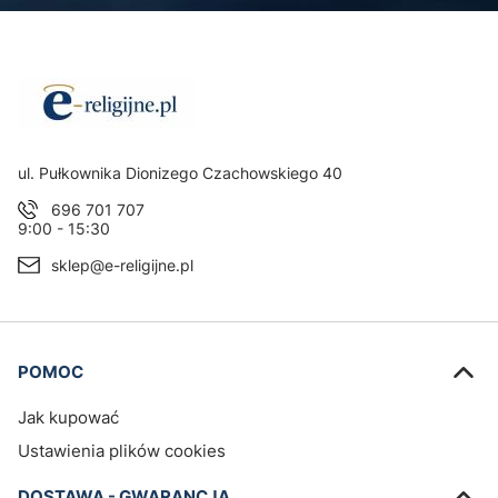
Adres:
ul. Pułkownika Dionizego Czachowskiego 40
696 701 707
9:00 - 15:30
sklep@e-religijne.pl
Linki w stopce
POMOC
Jak kupować
Ustawienia plików cookies
DOSTAWA - GWARANCJA