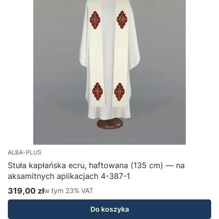
ALBA-PLUS
Stuła kapłańska ecru, haftowana (135 cm) — na
aksamitnych aplikacjach 4-387-1
H
319,00 zł
w tym %s VAT
1
w tym
23%
VAT
Cena brutto
C
Do koszyka