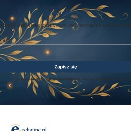
Newsletter
 adres e-mail, jeżeli chcesz otrzymywać informacje o nowościach i 
-mail
Zapisz się
egulamin
(w zakresie dotyczącym Newslettera). Twoje dane będą przetwarz
ką prywatności
.