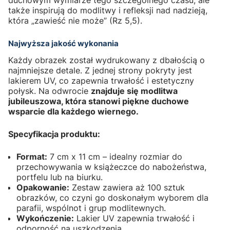
duchowym wymiarze tego szczególnego czasu, ale
także inspirują do modlitwy i refleksji nad nadzieją,
która „zawieść nie może” (Rz 5,5).
Najwyższa jakość wykonania
Każdy obrazek został wydrukowany z dbałością o
najmniejsze detale. Z jednej strony pokryty jest
lakierem UV, co zapewnia trwałość i estetyczny
połysk. Na odwrocie
znajduje się modlitwa
jubileuszowa, która stanowi piękne duchowe
wsparcie dla każdego wiernego.
Specyfikacja produktu:
Format:
7 cm x 11 cm – idealny rozmiar do
przechowywania w książeczce do nabożeństwa,
portfelu lub na biurku.
Opakowanie:
Zestaw zawiera aż 100 sztuk
obrazków, co czyni go doskonałym wyborem dla
parafii, wspólnot i grup modlitewnych.
Wykończenie:
Lakier UV zapewnia trwałość i
odporność na uszkodzenia.