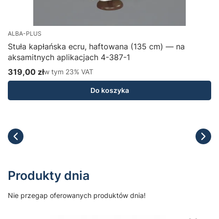
ALBA-PLUS
Stuła kapłańska ecru, haftowana (135 cm) — na
aksamitnych aplikacjach 4-387-1
H
319,00 zł
w tym %s VAT
1
w tym
23%
VAT
Cena brutto
C
Do koszyka
Produkty dnia
Nie przegap oferowanych produktów dnia!