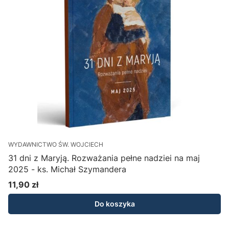
WYDAWNICTWO ŚW. WOJCIECH
P
31 dni z Maryją. Rozważania pełne nadziei na maj
2025 - ks. Michał Szymandera
11,90 zł
1
Cena
Do koszyka