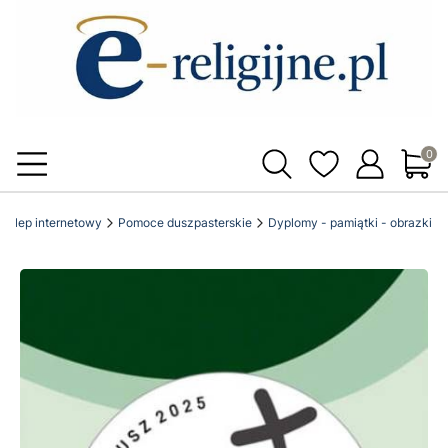
Produ
ki sklep internetowy
Pomoce duszpasterskie
Dyplomy - pamiątki - obrazki