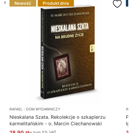
Nowość
Produkt dnia
RAFAEL - DOM WYDAWNICZY
WY
Nieskalana Szata. Rekolekcje o szkaplerzu
Po
karmelitańskim - o. Marcin Ciechanowski
Ig
28,90 zł
w tym %s VAT
34
w tym
5%
VAT