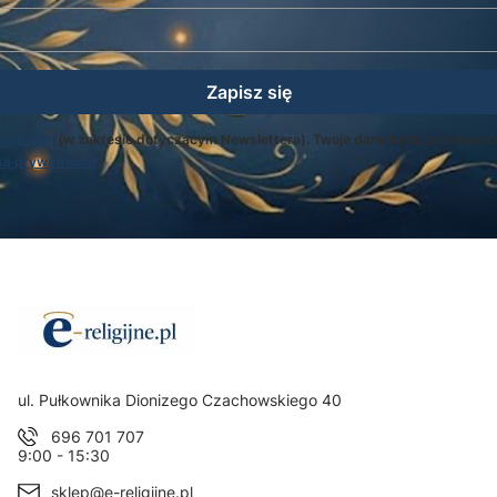
Zapisz się
egulamin
(w zakresie dotyczącym Newslettera). Twoje dane będą przetwarz
ką prywatności
.
Adres:
ul. Pułkownika Dionizego Czachowskiego 40
696 701 707
9:00 - 15:30
sklep@e-religijne.pl