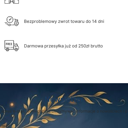
Bezproblemowy zwrot towaru do 14 dni
Darmowa przesyłka już od 250zł brutto
Newsletter
 adres e-mail, jeżeli chcesz otrzymywać informacje o nowościach i 
-mail