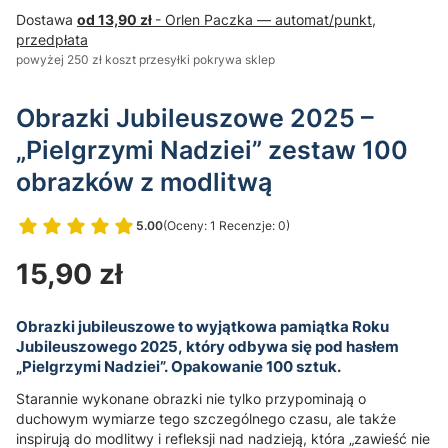
Dostawa
od 13,90 zł
- Orlen Paczka — automat/punkt,
przedpłata
powyżej 250 zł koszt przesyłki pokrywa sklep
Obrazki Jubileuszowe 2025 –
„Pielgrzymi Nadziei” zestaw 100
obrazków z modlitwą
5.00
(Oceny: 1 Recenzje: 0)
Przejdź do sekcji Opinie
Cena
15,90 zł
Obrazki jubileuszowe to wyjątkowa pamiątka Roku
Jubileuszowego 2025, który odbywa się pod hasłem
„Pielgrzymi Nadziei”. Opakowanie 100 sztuk.
Starannie wykonane obrazki nie tylko przypominają o
duchowym wymiarze tego szczególnego czasu, ale także
inspirują do modlitwy i refleksji nad nadzieją, która „zawieść nie