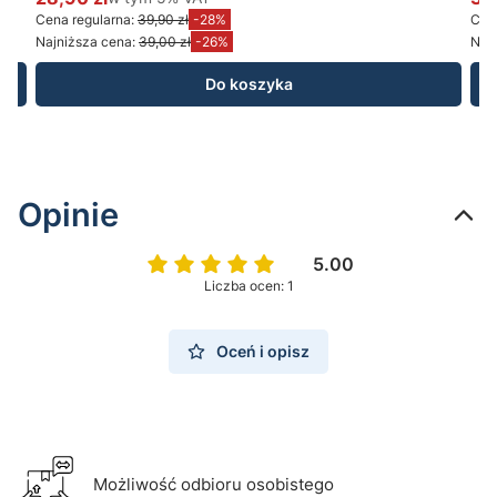
Cena promocyjna brutto
Ce
Cena regularna:
39,90 zł
-28%
Cena
Najniższa cena:
39,00 zł
-26%
Najn
Do koszyka
Opinie
5.00
Liczba ocen: 1
Oceń i opisz
Możliwość odbioru osobistego