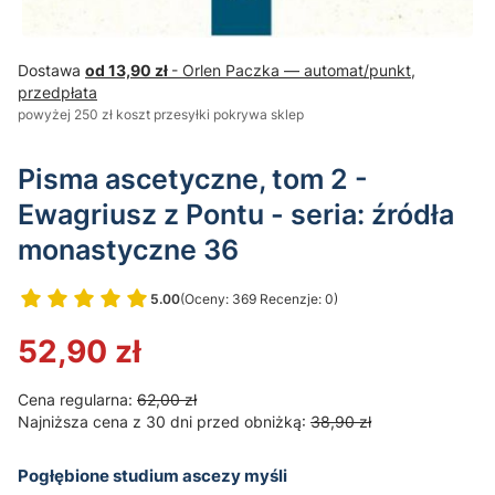
Dostawa
od 13,90 zł
- Orlen Paczka — automat/punkt,
przedpłata
powyżej 250 zł koszt przesyłki pokrywa sklep
Pisma ascetyczne, tom 2 -
Ewagriusz z Pontu - seria: źródła
monastyczne 36
5.00
(Oceny: 369 Recenzje: 0)
Przejdź do sekcji Opinie
52,90 zł
Cena regularna:
62,00 zł
Najniższa cena z 30 dni przed obniżką:
38,90 zł
Pogłębione studium ascezy myśli