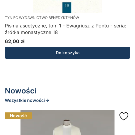
TYNIEC WYDAWNICTWO BENEDYKTYNÓW
T
Pisma ascetyczne, tom 1 - Ewagriusz z Pontu - seria:
źródła monastyczne 18
62,00 zł
1
Cena
Do koszyka
Nowości
Wszystkie nowości
Nowość