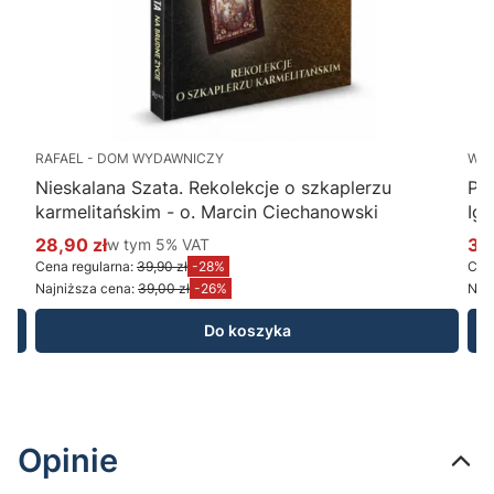
RAFAEL - DOM WYDAWNICZY
WY
Nieskalana Szata. Rekolekcje o szkaplerzu
Po
karmelitańskim - o. Marcin Ciechanowski
Ig
28,90 zł
w tym %s VAT
34
w tym
5%
VAT
Cena promocyjna brutto
Ce
Cena regularna:
39,90 zł
-28%
Cena
Najniższa cena:
39,00 zł
-26%
Najn
Do koszyka
Opinie