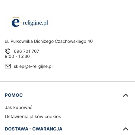
Adres:
ul. Pułkownika Dionizego Czachowskiego 40
696 701 707
9:00 - 15:30
sklep@e-religijne.pl
Linki w stopce
POMOC
Jak kupować
Ustawienia plików cookies
DOSTAWA - GWARANCJA