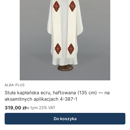
ALBA-PLUS
Stuła kapłańska ecru, haftowana (135 cm) — na
aksamitnych aplikacjach 4-387-1
H
319,00 zł
w tym %s VAT
1
w tym
23%
VAT
Cena brutto
C
Do koszyka