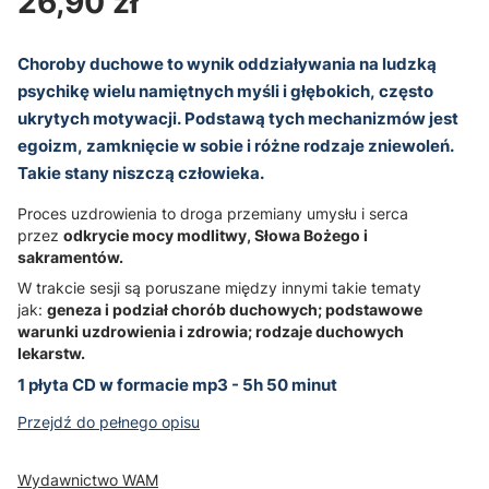
Cena
26,90 zł
Choroby duchowe to wynik oddziaływania na ludzką
psychikę wielu namiętnych myśli i głębokich, często
ukrytych motywacji. Podstawą tych mechanizmów jest
egoizm, zamknięcie w sobie i różne rodzaje zniewoleń.
Takie stany niszczą człowieka.
Proces uzdrowienia to droga przemiany umysłu i serca
przez
odkrycie mocy modlitwy, Słowa Bożego i
sakramentów.
W trakcie sesji są poruszane między innymi takie tematy
jak:
geneza i podział chorób duchowych; podstawowe
warunki uzdrowienia i zdrowia; rodzaje duchowych
lekarstw.
1 płyta CD w formacie mp3 - 5h 50 minut
Przejdź do pełnego opisu
Wydawnictwo WAM