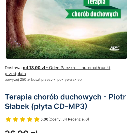
Dostawa
od 13,90 zł
- Orlen Paczka — automat/punkt,
przedpłata
powyżej 250 zł koszt przesyłki pokrywa sklep
Terapia chorób duchowych - Piotr
Słabek (płyta CD-MP3)
5.00
(Oceny: 34 Recenzje: 0)
Przejdź do sekcji Opinie