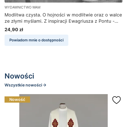
WYDAWNICTWO WAM
W
Modlitwa czysta. O hojności w modlitwie oraz o walce
Ś
ze złymi myślami. Z inspiracji Ewagriusza z Pontu -
E
Józef Augustyn SJ, Piotr Słabek (płyta CD-MP3)
A
24,90 zł
1
Cena
Powiadom mnie o dostępności
Nowości
Wszystkie nowości
Nowość