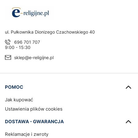
Adres:
ul. Pułkownika Dionizego Czachowskiego 40
696 701 707
9:00 - 15:30
sklep@e-religijne.pl
Linki w stopce
POMOC
Jak kupować
Ustawienia plików cookies
DOSTAWA - GWARANCJA
Reklamacje i zwroty