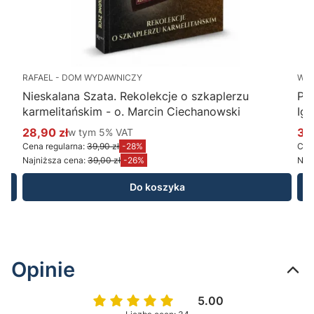
RAFAEL - DOM WYDAWNICZY
WY
Nieskalana Szata. Rekolekcje o szkaplerzu
Po
karmelitańskim - o. Marcin Ciechanowski
Ig
28,90 zł
w tym %s VAT
34
w tym
5%
VAT
Cena promocyjna brutto
Ce
Cena regularna:
39,90 zł
-28%
Cena
Najniższa cena:
39,00 zł
-26%
Najn
Do koszyka
Opinie
5.00