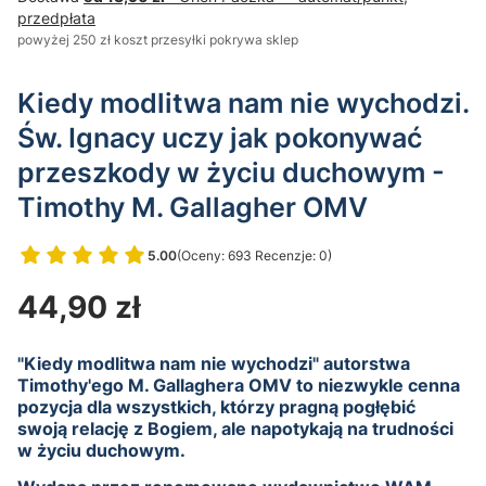
przedpłata
powyżej 250 zł koszt przesyłki pokrywa sklep
Kiedy modlitwa nam nie wychodzi.
Św. Ignacy uczy jak pokonywać
przeszkody w życiu duchowym -
Timothy M. Gallagher OMV
5.00
(Oceny: 693 Recenzje: 0)
Przejdź do sekcji Opinie
Cena
44,90 zł
"Kiedy modlitwa nam nie wychodzi" autorstwa
Timothy'ego M. Gallaghera OMV to niezwykle cenna
pozycja dla wszystkich, którzy pragną pogłębić
swoją relację z Bogiem, ale napotykają na trudności
w życiu duchowym.