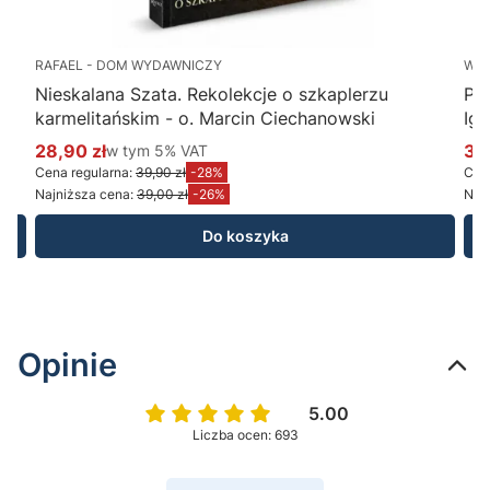
RAFAEL - DOM WYDAWNICZY
WY
Nieskalana Szata. Rekolekcje o szkaplerzu
Po
karmelitańskim - o. Marcin Ciechanowski
Ig
28,90 zł
w tym %s VAT
34
w tym
5%
VAT
Cena promocyjna brutto
Ce
Cena regularna:
39,90 zł
-28%
Cena
Najniższa cena:
39,00 zł
-26%
Najn
Do koszyka
Opinie
5.00
Liczba ocen: 693