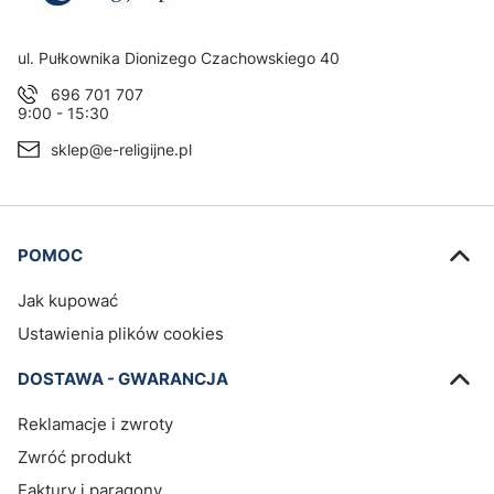
Adres:
ul. Pułkownika Dionizego Czachowskiego 40
696 701 707
9:00 - 15:30
sklep@e-religijne.pl
Linki w stopce
POMOC
Jak kupować
Ustawienia plików cookies
DOSTAWA - GWARANCJA
Reklamacje i zwroty
Zwróć produkt
Faktury i paragony