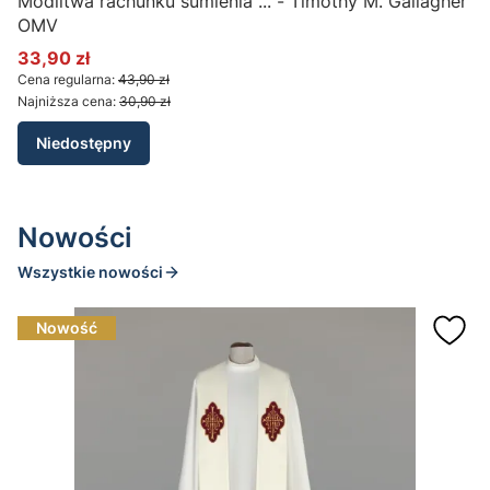
Modlitwa rachunku sumienia ... - Timothy M. Gallagher
OMV
33,90 zł
Cena promocyjna
Cena regularna:
43,90 zł
Najniższa cena:
30,90 zł
Niedostępny
Nowości
Wszystkie nowości
Nowość