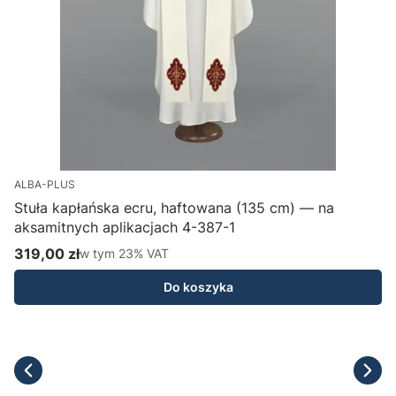
ALBA-PLUS
Stuła kapłańska ecru, haftowana (135 cm) — na
aksamitnych aplikacjach 4-387-1
H
319,00 zł
w tym %s VAT
1
w tym
23%
VAT
Cena brutto
C
Do koszyka