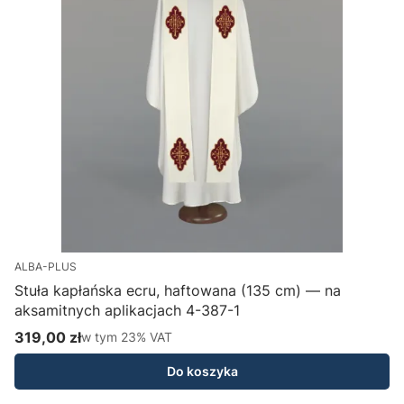
ALBA-PLUS
Stuła kapłańska ecru, haftowana (135 cm) — na
aksamitnych aplikacjach 4-387-1
H
319,00 zł
w tym %s VAT
1
w tym
23%
VAT
Cena brutto
C
Do koszyka