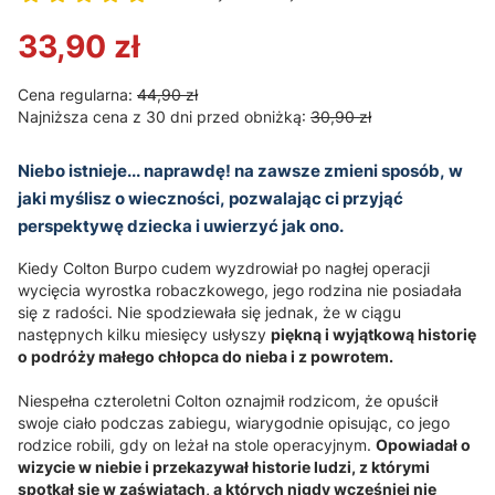
Przejdź do sekcji Opinie
33,90 zł
Cena regularna:
44,90 zł
Najniższa cena z 30 dni przed obniżką:
30,90 zł
Niebo istnieje... naprawdę! na zawsze zmieni sposób, w
jaki myślisz o wieczności, pozwalając ci przyjąć
perspektywę dziecka i uwierzyć jak ono.
Kiedy Colton Burpo cudem wyzdrowiał po nagłej operacji
wycięcia wyrostka robaczkowego, jego rodzina nie posiadała
się z radości. Nie spodziewała się jednak, że w ciągu
następnych kilku miesięcy usłyszy
piękną i wyjątkową historię
o podróży małego chłopca do nieba i z powrotem.
Niespełna czteroletni Colton oznajmił rodzicom, że opuścił
swoje ciało podczas zabiegu, wiarygodnie opisując, co jego
rodzice robili, gdy on leżał na stole operacyjnym.
Opowiadał o
wizycie w niebie i przekazywał historie ludzi, z którymi
spotkał się w zaświatach, a których nigdy wcześniej nie