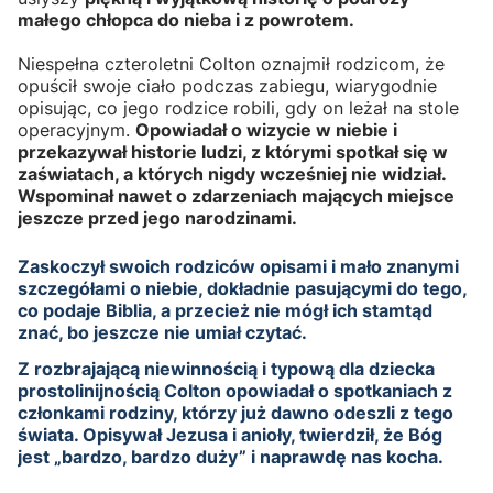
małego chłopca do nieba i z powrotem.
Niespełna czteroletni Colton oznajmił rodzicom, że
opuścił swoje ciało podczas zabiegu, wiarygodnie
opisując, co jego rodzice robili, gdy on leżał na stole
operacyjnym.
Opowiadał o wizycie w niebie i
przekazywał historie ludzi, z którymi spotkał się w
zaświatach, a których nigdy wcześniej nie widział.
Wspominał nawet o zdarzeniach mających miejsce
jeszcze przed jego narodzinami.
Zaskoczył swoich rodziców opisami i mało znanymi
szczegółami o niebie, dokładnie pasującymi do tego,
co podaje Biblia, a przecież nie mógł ich stamtąd
znać, bo jeszcze nie umiał czytać.
Z rozbrajającą niewinnością i typową dla dziecka
prostolinijnością Colton opowiadał o spotkaniach z
członkami rodziny, którzy już dawno odeszli z tego
świata. Opisywał Jezusa i anioły, twierdził, że Bóg
jest „bardzo, bardzo duży” i naprawdę nas kocha.