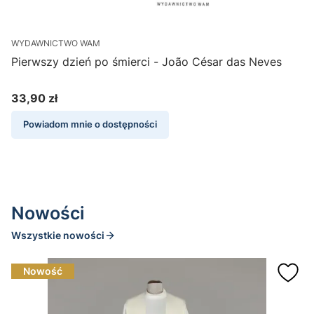
WYDAWNICTWO WAM
R
Pierwszy dzień po śmierci - João César das Neves
C
33,90 zł
Cena
Powiadom mnie o dostępności
Nowości
Wszystkie nowości
Nowość