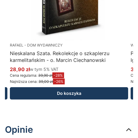
RAFAEL - DOM WYDAWNICZY
WY
Nieskalana Szata. Rekolekcje o szkaplerzu
Po
karmelitańskim - o. Marcin Ciechanowski
Ig
28,90 zł
w tym %s VAT
34
w tym
5%
VAT
Cena promocyjna brutto
Ce
Cena regularna:
39,90 zł
-28%
Cena
Najniższa cena:
39,00 zł
-26%
Najn
Do koszyka
Opinie