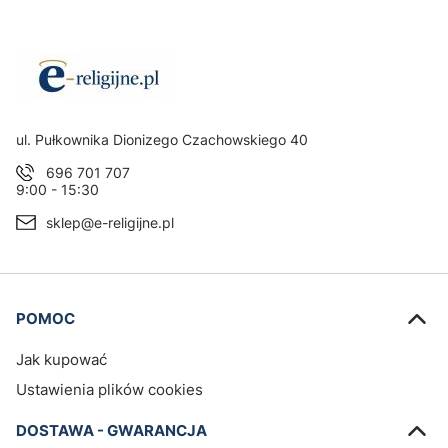
Adres:
ul. Pułkownika Dionizego Czachowskiego 40
696 701 707
9:00 - 15:30
sklep@e-religijne.pl
Linki w stopce
POMOC
Jak kupować
Ustawienia plików cookies
DOSTAWA - GWARANCJA