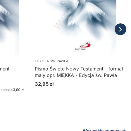
EDYCJA ŚW. PAWŁA
ment -
Pismo Święte Nowy Testament - format
mały opr. MIĘKKA - Edycja św. Pawła
32,95 zł
Cena
 cena:
43,90 zł
Do koszyka
Wszystkie nowości