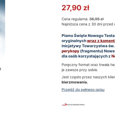
27,90 zł
Cena regularna:
36,95 zł
Najniższa cena z 30 dni przed 
Pismo Święte Nowego Testa
oryginalnych
wraz z komen
inicjatywy Towarzystwa św.
perykopy
(fragmentu) Noweg
dla osób korzystających z
No
Poręczny format oraz trwała t
a
je zawsze przy sobie.
Jest często przez naszych kl
bierzmowania.
Przejdź do pełnego opisu