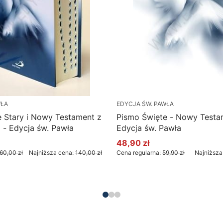
WŁA
EDYCJA ŚW. PAWŁA
 Stary i Nowy Testament z
Pismo Święte - Nowy Testa
 - Edycja św. Pawła
Edycja św. Pawła
48,90 zł
yjna
Cena promocyjna
60,00 zł
Najniższa cena:
140,00 zł
Cena regularna:
59,90 zł
Najniższa
Do koszyka
Do koszyka