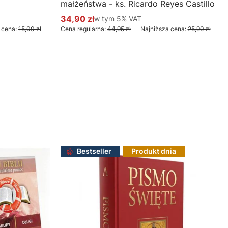
małżeństwa - ks. Ricardo Reyes Castillo
34,90 zł
w tym %s VAT
w tym
5%
VAT
Cena promocyjna brutto
 cena:
15,00 zł
Cena regularna:
44,95 zł
Najniższa cena:
25,90 zł
Do koszyka
Bestseller
Produkt dnia