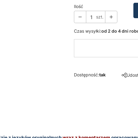
Ilość
szt.
Czas wysyłki:
od 2 do 4 dni ro
Dostępność:
tak
Udost
ie z języków oryginalnych
wraz z komentarzem
opracowany 