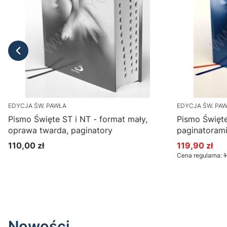
EDYCJA ŚW. PAWŁA
EDYCJA ŚW. PA
Pismo Święte ST i NT - format mały,
Pismo Święte
oprawa twarda, paginatory
paginatorami
110,00 zł
119,90 zł
Cena
Cena promoc
Cena regularna:
1
Nowości