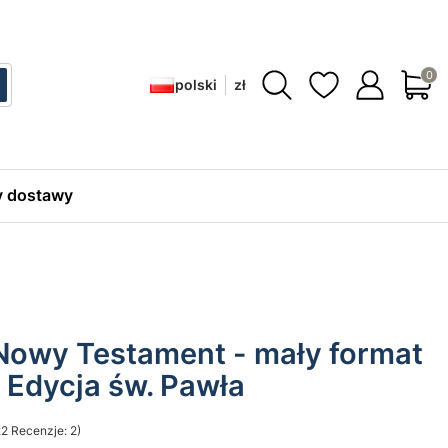
Produ
polski
zł
ć
zukaj
 dostawy
Nowy Testament - mały format
 Edycja św. Pawła
2 Recenzje: 2)
sekcji Opinie