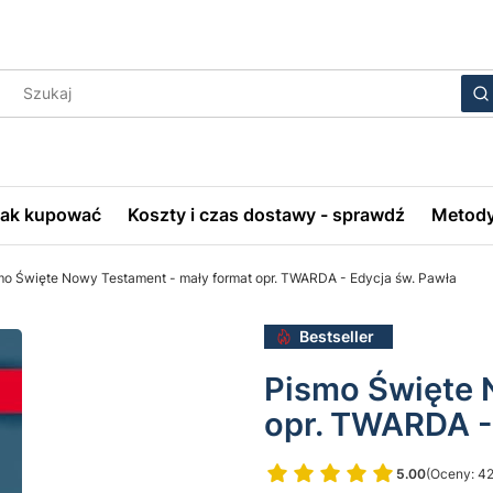
Wyczyś
S
Jak kupować
Koszty i czas dostawy - sprawdź
Metody
mo Święte Nowy Testament - mały format opr. TWARDA - Edycja św. Pawła
Bestseller
Pismo Święte 
opr. TWARDA -
5.00
(Oceny: 42
Przejdź do 