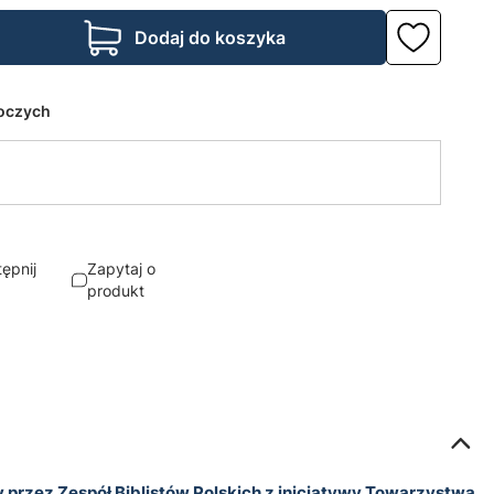
Dodaj do koszyka
boczych
ępnij
Zapytaj o
produkt
przez Zespół Biblistów Polskich z inicjatywy Towarzystwa