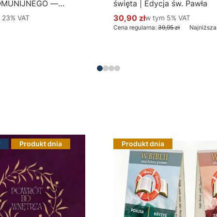
OMUNIJNEGO —
święta | Edycja św. Pawła
 Hlondianum - druk
 %s VAT
30,90 zł
w tym %s VAT
m
23%
VAT
w tym
5%
VAT
Cena promocyjna brutto
aczka 50 szt.
Cena regularna:
39,95 zł
Najniższa
Do koszyka
Do koszyka
r
Produkt dnia
Produkt dnia