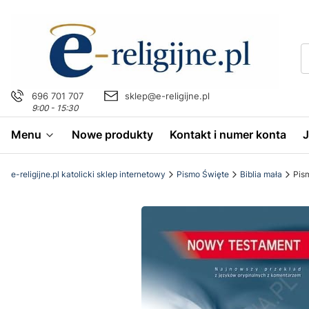
696 701 707
sklep@e-religijne.pl
9:00 - 15:30
Menu
Nowe produkty
Kontakt i numer konta
e-religijne.pl katolicki sklep internetowy
Pismo Święte
Biblia mała
Pis