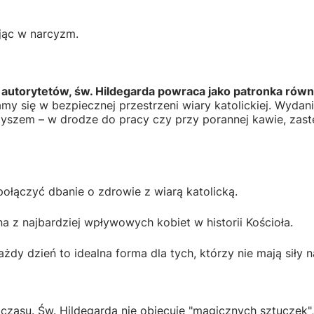
ając w narcyzm.
 autorytetów, św. Hildegarda powraca jako patronka rów
y się w bezpiecznej przestrzeni wiary katolickiej. Wydan
zyszem – w drodze do pracy czy przy porannej kawie, zas
ołączyć dbanie o zdrowie z wiarą katolicką.
a z najbardziej wpływowych kobiet w historii Kościoła.
ażdy dzień to idealna forma dla tych, którzy nie mają siły
ę czasu. Św. Hildegarda nie obiecuje "magicznych sztuczek