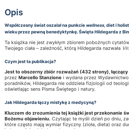
Opis
Współczesny świat oszalał na punkcie
wellness
, diet i hol
wieku przez pewną benedyktynkę.
Święta Hildegarda z Bi
Ta książka nie jest zwykłym zbiorem pobożnych cytat
Twojego ciała – zależność, którą Hildegarda nazwała
Vir
Czym jest ta publikacja?
Jest to obszerny zbiór rozważań (432 strony), łączący
przez
Marcello Stanzione
i wydana przez Wydawnictwo A
poradników, Hildegarda nie oddziela fizjologii od teologii
oświetlając sens Pisma Świętego i natury.
Jak Hildegarda łączy mistykę z medycyną?
Kluczem do zrozumienia tej książki jest przekonanie ś
Bożemu objawieniu.
Czytając te myśli dzień po dniu, za
które często mają wymiar fizyczny (zioła, dieta) oraz 