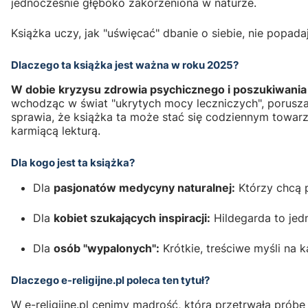
jednocześnie głęboko zakorzeniona w naturze.
Książka uczy, jak "uświęcać" dbanie o siebie, nie popad
Dlaczego ta książka jest ważna w roku 2025?
W dobie kryzysu zdrowia psychicznego i poszukiwania
wchodząc w świat "ukrytych mocy leczniczych", poruszam
sprawia, że książka ta może stać się codziennym towar
karmiącą lekturą.
Dla kogo jest ta książka?
Dla
pasjonatów medycyny naturalnej:
Którzy chcą p
Dla
kobiet szukających inspiracji:
Hildegarda to jedn
Dla
osób "wypalonych":
Krótkie, treściwe myśli na k
Dlaczego e-religijne.pl poleca ten tytuł?
W e-religijne.pl cenimy mądrość, która przetrwała prób