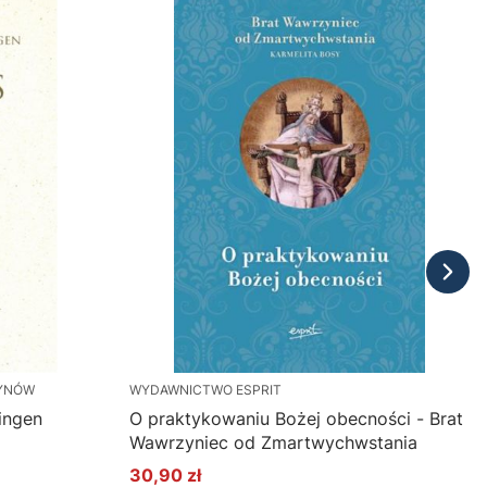
TYNÓW
WYDAWNICTWO ESPRIT
Bingen
O praktykowaniu Bożej obecności - Brat
Wawrzyniec od Zmartwychwstania
30,90 zł
Cena promocyjna