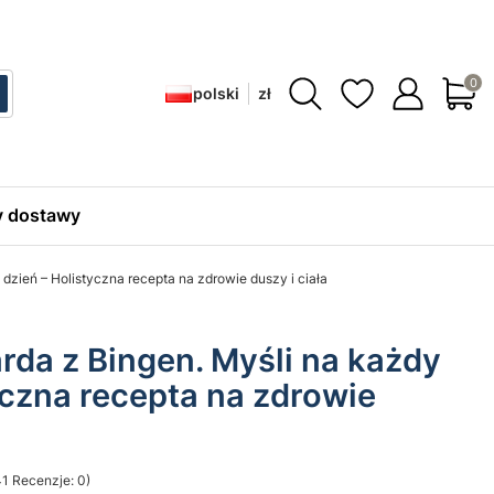
Produ
polski
zł
ć
zukaj
 dostawy
dzień – Holistyczna recepta na zdrowie duszy i ciała
rda z Bingen. Myśli na każdy
yczna recepta na zdrowie
1 Recenzje: 0)
sekcji Opinie