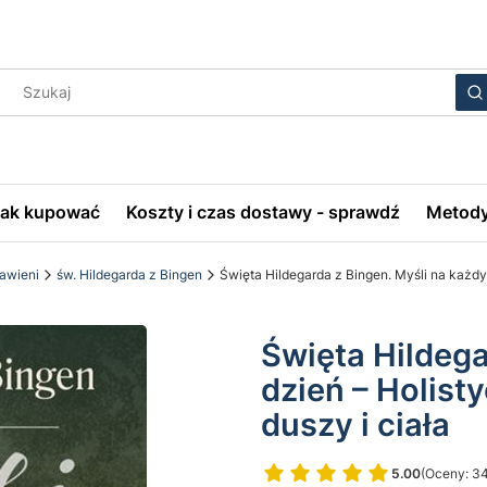
Wyczyś
S
Jak kupować
Koszty i czas dostawy - sprawdź
Metody
ławieni
św. Hildegarda z Bingen
Święta Hildegarda z Bingen. Myśli na każdy 
Święta Hildega
dzień – Holist
duszy i ciała
5.00
(Oceny: 34
Przejdź do 