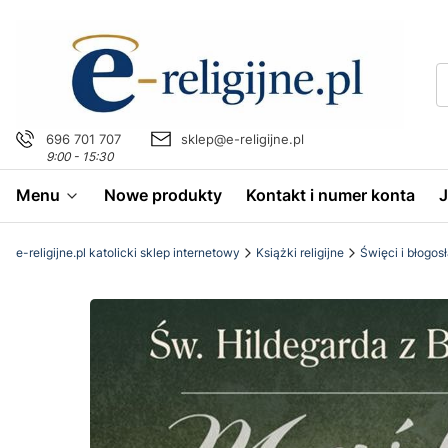
696 701 707
sklep@e-religijne.pl
9:00 - 15:30
Menu
Nowe produkty
Kontakt i numer konta
e-religijne.pl katolicki sklep internetowy
Książki religijne
Święci i błogos