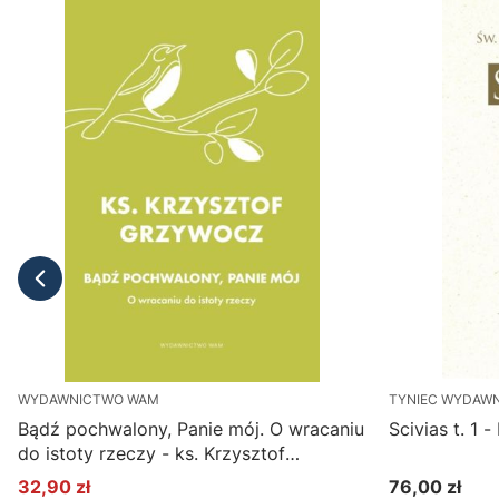
WYDAWNICTWO WAM
TYNIEC WYDAW
Bądź pochwalony, Panie mój. O wracaniu
Scivias t. 1 
do istoty rzeczy - ks. Krzysztof
Grzywocz
32,90 zł
76,00 zł
Cena promocyjna
Cena