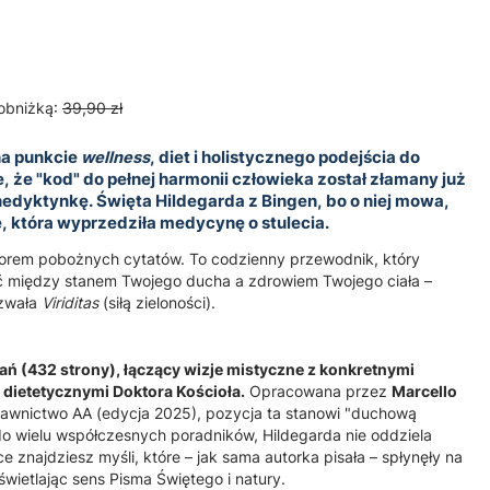
obniżką:
39,90 zł
na punkcie
wellness
, diet i holistycznego podejścia do
, że "kod" do pełnej harmonii człowieka został złamany już
nedyktynkę.
Święta Hildegarda z Bingen
, bo o niej mowa,
, która wyprzedziła medycynę o stulecia.
biorem pobożnych cytatów. To codzienny przewodnik, który
 między stanem Twojego ducha a zdrowiem Twojego ciała –
azwała
Viriditas
(siłą zieloności).
ań (432 strony), łączący wizje mistyczne z konkretnymi
 dietetycznymi Doktora Kościoła.
Opracowana przez
Marcello
wnictwo AA (edycja 2025), pozycja ta stanowi "duchową
o wielu współczesnych poradników, Hildegarda nie oddziela
ążce znajdziesz myśli, które – jak sama autorka pisała – spłynęły na
oświetlając sens Pisma Świętego i natury.