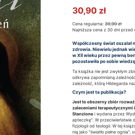
30,90 zł
Cena regularna:
39,90 zł
Najniższa cena z 30 dni przed 
Współczesny świat oszalał 
zdrowia. Niewielu jednak wie
w XII wieku przez pewną be
pozostawiła po sobie wiedzę
Ta książka nie jest zwykłym z
odkrywa zapomnianą zależność
zależność, którą Hildegarda n
Czym jest ta publikacja?
Jest to obszerny zbiór rozważ
zaleceniami terapeutycznymi i
Stanzione
i wydana przez Wyda
apteczkę". W przeciwieństwie d
fizjologii od teologii. W tej ksi
nią jako "światło pełne ognia", 