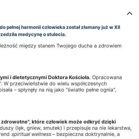
 do pełnej harmonii człowieka został złamany już w XII
rzedziła medycynę o stulecia.
zależność między stanem Twojego ducha a zdrowiem
ymi i dietetycznymi Doktora Kościoła.
Opracowana
. W przeciwieństwie do wielu współczesnych
isała – spłynęły na nią jako "światło pełne ognia",
e zdrowotne", które człowiek może odkryć dzięki
szy (lęk, gniew, smutek) i przepisuje na nie lekarstwa,
trend
spiritual wellness
– bezpieczna doktrynalnie, a