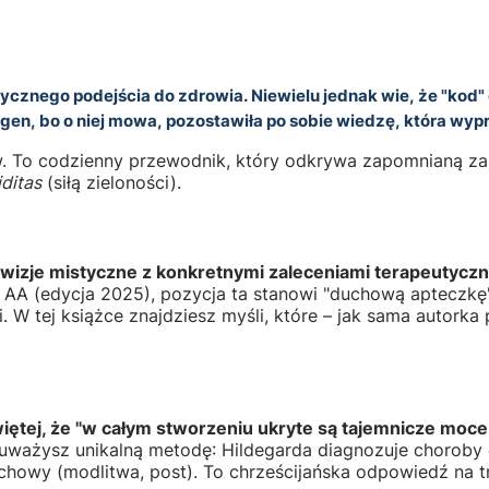
istycznego podejścia do zdrowia. Niewielu jednak wie, że "kod"
ngen
, bo o niej mowa, pozostawiła po sobie wiedzę, która wyp
ów. To codzienny przewodnik, który odkrywa zapomnianą 
iditas
(siłą zieloności).
 wizje mistyczne z konkretnymi zaleceniami terapeutyczn
A (edycja 2025), pozycja ta stanowi "duchową apteczkę"
. W tej książce znajdziesz myśli, które – jak sama autorka p
więtej, że "w całym stworzeniu ukryte są tajemnicze moc
uważysz unikalną metodę: Hildegarda diagnozuje choroby du
duchowy (modlitwa, post). To chrześcijańska odpowiedź na 