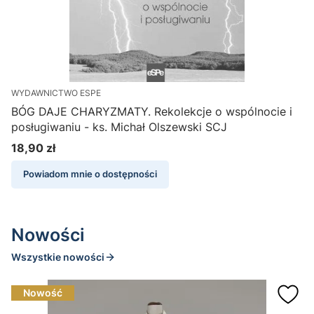
WYDAWNICTWO ESPE
W
BÓG DAJE CHARYZMATY. Rekolekcje o wspólnocie i
posługiwaniu - ks. Michał Olszewski SCJ
18,90 zł
1
Cena
Powiadom mnie o dostępności
Nowości
Wszystkie nowości
Nowość