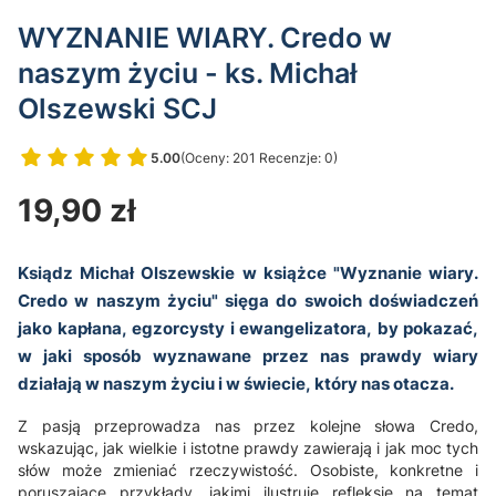
WYZNANIE WIARY. Credo w
naszym życiu - ks. Michał
Olszewski SCJ
5.00
(Oceny: 201 Recenzje: 0)
Przejdź do sekcji Opinie
Cena
19,90 zł
Ksiądz Michał Olszewskie w książce "Wyznanie wiary.
Credo w naszym życiu" sięga do swoich doświadczeń
jako kapłana, egzorcysty i ewangelizatora, by pokazać,
w jaki sposób wyznawane przez nas prawdy wiary
działają w naszym życiu i w świecie, który nas otacza.
Z pasją przeprowadza nas przez kolejne słowa Credo,
wskazując, jak wielkie i istotne prawdy zawierają i jak moc tych
słów może zmieniać rzeczywistość. Osobiste, konkretne i
poruszające przykłady, jakimi ilustruje refleksje na temat