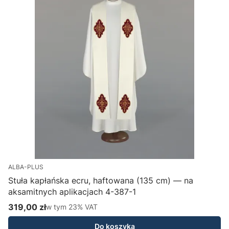
ALBA-PLUS
Stuła kapłańska ecru, haftowana (135 cm) — na
aksamitnych aplikacjach 4-387-1
H
319,00 zł
w tym %s VAT
1
w tym
23%
VAT
Cena brutto
C
Do koszyka