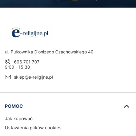
Adres:
ul. Pułkownika Dionizego Czachowskiego 40
696 701 707
9:00 - 15:30
sklep@e-religijne.pl
Linki w stopce
POMOC
Jak kupować
Ustawienia plików cookies