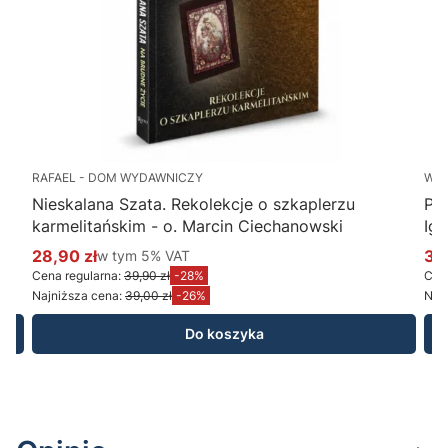
RAFAEL - DOM WYDAWNICZY
WY
Nieskalana Szata. Rekolekcje o szkaplerzu
Po
karmelitańskim - o. Marcin Ciechanowski
Ig
28,90 zł
w tym %s VAT
34
w tym
5%
VAT
Cena promocyjna brutto
Ce
Cena regularna:
39,90 zł
-28%
Cena
Najniższa cena:
39,00 zł
-26%
Najn
Do koszyka