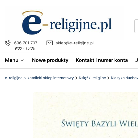
696 701 707
sklep@e-religijne.pl
9:00 - 15:30
Menu
Nowe produkty
Kontakt i numer konta
e-religijne.pl katolicki sklep internetowy
Książki religijne
Klasyka ducho