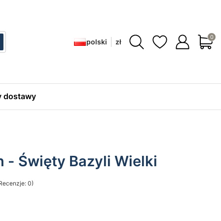
Produ
polski
zł
ć
zukaj
 dostawy
 - Święty Bazyli Wielki
Recenzje: 0)
sekcji Opinie