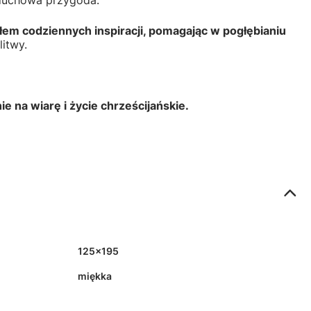
i duchowa przygoda.
łem codziennych inspiracji, pomagając w pogłębianiu
litwy.
 na wiarę i życie chrześcijańskie.
125x195
miękka