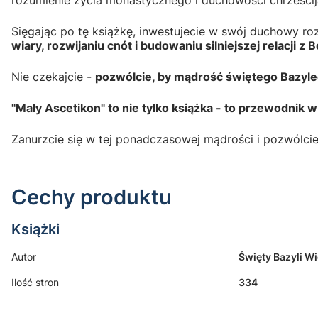
rozumienie życia monastycznego i duchowości chrześcijań
Sięgając po tę książkę, inwestujecie w swój duchowy r
wiary, rozwijaniu cnót i budowaniu silniejszej relacji z 
Nie czekajcie -
pozwólcie, by mądrość świętego Bazyle
"Mały Ascetikon" to nie tylko książka - to przewodnik 
Zanurzcie się w tej ponadczasowej mądrości i pozwólci
Cechy produktu
Książki
Autor
Święty Bazyli Wi
Ilość stron
334