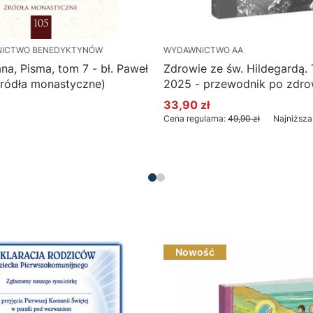
NICTWO BENEDYKTYNÓW
WYDAWNICTWO AA
a, Pisma, tom 7 - bł. Paweł
Zdrowie ze św. Hildegardą.
(źródła monastyczne)
2025 - przewodnik po zdro
33,90 zł
Cena promocyjna
Cena regularna:
49,90 zł
Najniższa
Do koszyka
Nowość