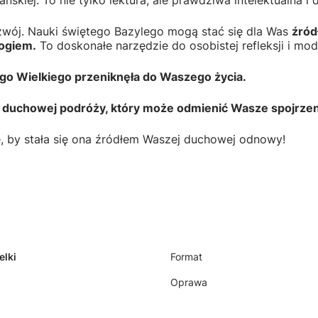
skiej. To nie tylko lektura, ale prawdziwa intelektualna 
ozwój. Nauki świętego Bazylego mogą stać się dla Was
źród
Bogiem.
To doskonałe narzędzie do osobistej refleksji i mod
go Wielkiego przeniknęła do Waszego życia.
w duchowej podróży, który może odmienić Wasze spojrzenie
e, by stała się ona źródłem Waszej duchowej odnowy!
elki
Format
Oprawa