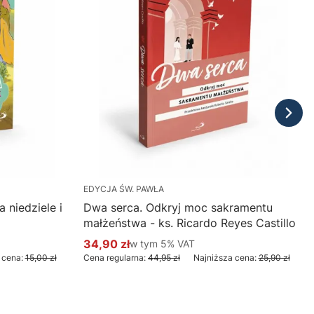
EDYCJA ŚW. PAWŁA
 niedziele i
Dwa serca. Odkryj moc sakramentu
małżeństwa - ks. Ricardo Reyes Castillo
34,90 zł
w tym %s VAT
w tym
5%
VAT
Cena promocyjna brutto
 cena:
15,00 zł
Cena regularna:
44,95 zł
Najniższa cena:
25,90 zł
Do koszyka