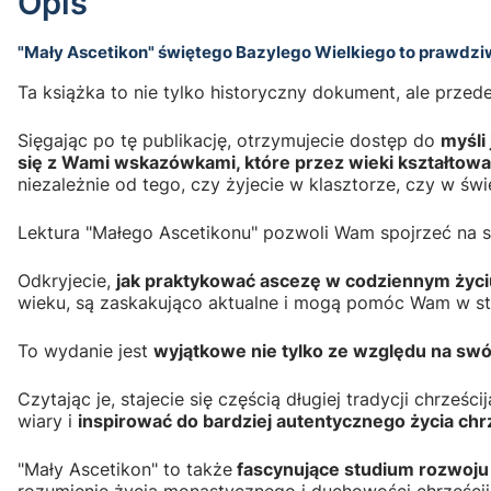
Opis
"Mały Ascetikon" świętego Bazylego Wielkiego to prawdziwy
Ta książka to nie tylko historyczny dokument, ale prze
Sięgając po tę publikację, otrzymujecie dostęp do
myśli
się z Wami wskazówkami, które przez wieki kształtowa
niezależnie od tego, czy żyjecie w klasztorze, czy w świ
Lektura "Małego Ascetikonu" pozwoli Wam spojrzeć na s
Odkryjecie,
jak praktykować ascezę w codziennym życiu,
wieku, są zaskakująco aktualne i mogą pomóc Wam w 
To wydanie jest
wyjątkowe nie tylko ze względu na swój
Czytając je, stajecie się częścią długiej tradycji chrz
wiary i
inspirować do bardziej autentycznego życia chr
"Mały Ascetikon" to także
fascynujące studium rozwoju 