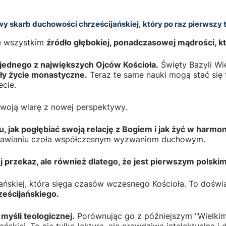
 skarb duchowości chrześcijańskiej, który po raz pierwszy tr
de wszystkim
źródło głębokiej, ponadczasowej mądrości, 
 jednego z największych Ojców Kościoła.
Święty Bazyli Wie
ły życie monastyczne.
Teraz te same nauki mogą stać si
ecie.
woją wiarę z nowej perspektywy.
 jak pogłębiać swoją relację z Bogiem i jak żyć w harmon
stawianiu czoła współczesnym wyzwaniom duchowym.
 przekaz, ale również dlatego, że jest pierwszym polski
eścijańskiej, która sięga czasów wczesnego Kościoła. To do
ześcijańskiego.
myśli teologicznej.
Porównując go z późniejszym "Wielkim 