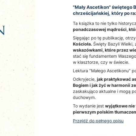
"Mały Ascetikon" świętego 
chrześcijańskiej, który po ra
Ta książka to nie tylko histor
ponadczasowej mądrości, któ
Sięgając po tę publikację, otr
Kościoła.
Święty Bazyli Wielki, 
wskazówkami, które przez wie
stać się fundamentem Waszego 
w klasztorze, czy w świecie.
Lektura "Małego Ascetikonu" p
Odkryjecie,
jak praktykować as
Bogiem i jak żyć w harmonii z
zaskakująco aktualne i mogą 
duchowym.
To wydanie jest
wyjątkowe nie 
pierwszym polskim tłumaczeni
Przejdź do pełnego opisu