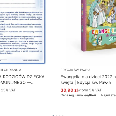
HLONDIANUM
EDYCJA ŚW. PAWŁA
A RODZICÓW DZIECKA
Ewangelia dla dzieci 2027 na
OMUNIJNEGO —
święta | Edycja św. Pawła
 Hlondianum - druk
 %s VAT
30,90 zł
w tym %s VAT
m
23%
VAT
w tym
5%
VAT
Cena promocyjna brutto
aczka 50 szt.
Cena regularna:
39,95 zł
Najniższa
Do koszyka
Do koszyka