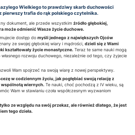
Bazylego Wielkiego to prawdziwy skarb duchowości
z pierwszy trafia do rąk polskiego czytelnika.
yczny dokument, ale przede wszystkim
źródło głębokiej,
ra może odmienić Wasze życie duchowe.
zymujecie dostęp do
myśli jednego z największych Ojców
znany ze swojej głębokiej wiary i mądrości,
dzieli się z Wami
ki kształtowały życie monastyczne.
Teraz te same nauki mogą
własnego rozwoju duchowego, niezależnie od tego, czy żyjecie
ozwoli Wam spojrzeć na swoją wiarę z nowej perspektywy.
cezę w codziennym życiu, jak pogłębiać swoją relację z
e wspólnotą wiernych.
Te nauki, choć pochodzą z IV wieku, są
pomóc Wam w stawianiu czoła współczesnym wyzwaniom
tylko ze względu na swój przekaz, ale również dlatego, że jest
em tego dzieła.