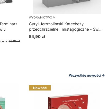
WYDAWNICTWO M
 Terminarz
Cyryl Jerozolimski Katechezy
wiu
przedchrzcielne i mistagogiczne - Św.
Cyryl Jerozolimski (Biblioteka Ojców
54,90 zł
Cena
Kościoła)
 cena:
38,90 zł
Wszystkie nowości
Nowość