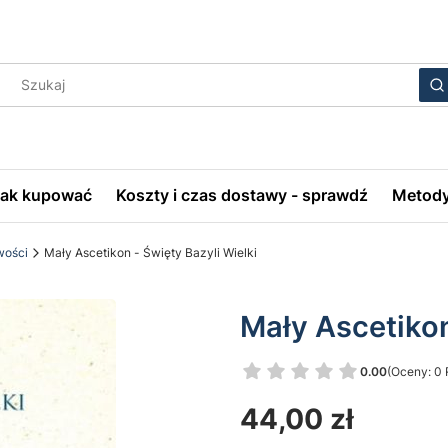
Wyczyś
S
Jak kupować
Koszty i czas dostawy - sprawdź
Metody
wości
Mały Ascetikon - Święty Bazyli Wielki
Mały Ascetikon
0.00
(Oceny: 0 
Przejdź do 
Cena
44,00 zł