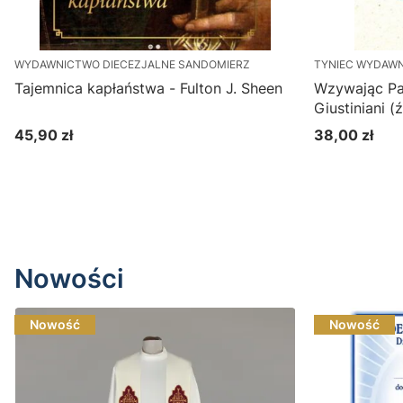
WYDAWNICTWO DIECEZJALNE SANDOMIERZ
TYNIEC WYDAW
Tajemnica kapłaństwa - Fulton J. Sheen
Wzywając Pan
Giustiniani 
45,90 zł
38,00 zł
Cena
Cena
Do koszyka
Nowości
Nowość
Nowość