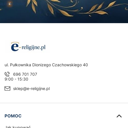
ką prywatności
.
Adres:
ul. Pułkownika Dionizego Czachowskiego 40
696 701 707
9:00 - 15:30
sklep@e-religijne.pl
Linki w stopce
POMOC
Jak kupować