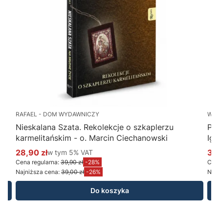
RAFAEL - DOM WYDAWNICZY
WY
Nieskalana Szata. Rekolekcje o szkaplerzu
Po
karmelitańskim - o. Marcin Ciechanowski
Ig
28,90 zł
w tym %s VAT
34
w tym
5%
VAT
Cena promocyjna brutto
Ce
Cena regularna:
39,90 zł
-28%
Cena
Najniższa cena:
39,00 zł
-26%
Najn
Do koszyka