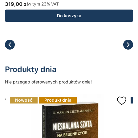
H
319,00 zł
w tym %s VAT
1
w tym
23%
VAT
Cena brutto
C
Do koszyka
Produkty dnia
Nie przegap oferowanych produktów dnia!
Nowość
Produkt dnia