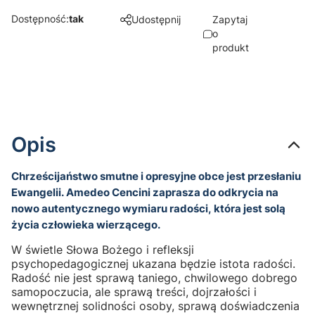
Dostępność:
tak
Udostępnij
Zapytaj
o
produkt
Opis
Chrześcijaństwo smutne i opresyjne obce jest przesłaniu
Ewangelii. Amedeo Cencini zaprasza do odkrycia na
nowo autentycz­nego wy­miaru radości, która jest solą
życia człowieka wierzącego.
W świe­tle Słowa Bożego i refleksji
psychopedagogicznej ukazana będzie istota radości.
Radość nie jest sprawą taniego, chwilowego do­brego
samopoczucia, ale sprawą treści, dojrzałości i
wewnętrznej solid­ności osoby, sprawą doświadczenia