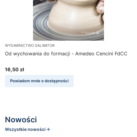
WYDAWNICTWO SALWATOR
Od wychowania do formacji - Amedeo Cencini FdCC
D
16,50 zł
1
Cena
C
C
Powiadom mnie o dostępności
N
Nowości
Wszystkie nowości