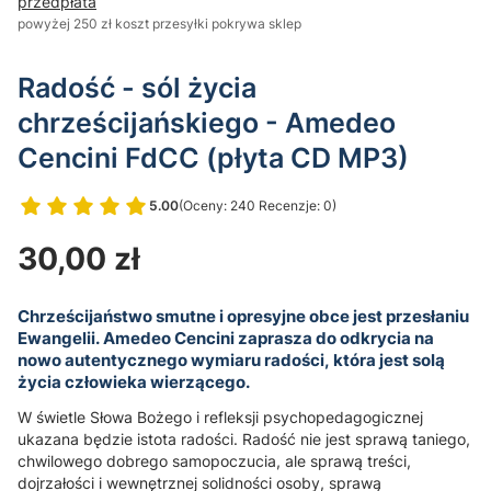
przedpłata
powyżej 250 zł koszt przesyłki pokrywa sklep
Radość - sól życia
chrześcijańskiego - Amedeo
Cencini FdCC (płyta CD MP3)
5.00
(Oceny: 240 Recenzje: 0)
Przejdź do sekcji Opinie
Cena
30,00 zł
Chrześcijaństwo smutne i opresyjne obce jest przesłaniu
Ewangelii. Amedeo Cencini zaprasza do odkrycia na
nowo autentycz­nego wy­miaru radości, która jest solą
życia człowieka wierzącego.
W świe­tle Słowa Bożego i refleksji psychopedagogicznej
ukazana będzie istota radości. Radość nie jest sprawą taniego,
chwilowego do­brego samopoczucia, ale sprawą treści,
dojrzałości i wewnętrznej solid­ności osoby, sprawą